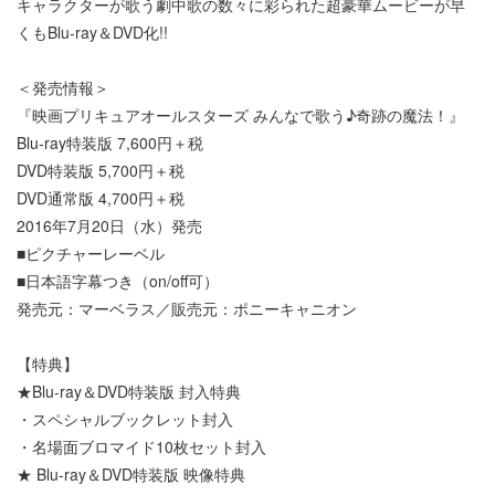
キャラクターが歌う劇中歌の数々に彩られた超豪華ムービーが早
くもBlu-ray＆DVD化!!
＜発売情報＞
『映画プリキュアオールスターズ みんなで歌う♪奇跡の魔法！』
Blu-ray特装版 7,600円＋税
DVD特装版 5,700円＋税
DVD通常版 4,700円＋税
2016年7月20日（水）発売
■ピクチャーレーベル
■日本語字幕つき（on/off可）
発売元：マーベラス／販売元：ポニーキャニオン
【特典】
★Blu-ray＆DVD特装版 封入特典
・スペシャルブックレット封入
・名場面ブロマイド10枚セット封入
★ Blu-ray＆DVD特装版 映像特典