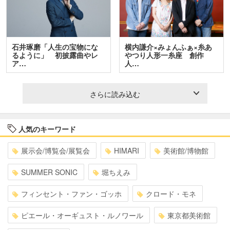
石井琢磨「人生の宝物にな
横内謙介×みょんふぁ×糸あ
るように」 初披露曲やレ
やつり人形一糸座 創作
ア…
人…
さらに読み込む
人気のキーワード
展示会/博覧会/展覧会
HIMARI
美術館/博物館
SUMMER SONIC
堀ちえみ
フィンセント・ファン・ゴッホ
クロード・モネ
ピエール・オーギュスト・ルノワール
東京都美術館