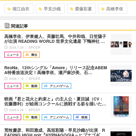
堀江由衣
早見沙織
齋藤彩夏
高橋李依
関連記事
高橋李依、伊東健人、斉藤壮馬、中井和哉、日笠陽子
が出演 READING WORLD 世界文化遺産 下鴨神社 …
2026.7.20 ｜ SPICER
ニュース
舞台
ReoNa、12thシングル「Amore」リリース記念ABEM
A特番放送決定！高橋李依、瀬戸麻沙美、石…
2026.7.15 ｜ SPICER
ニュース
動画
アニメ/ゲーム
映画『君と花火と約束と』の主人公・夏目誠（CV：
佐藤勝利）が絵画コンクールに挑戦する姿を描いた…
2026.6.26 ｜ SPICER
ニュース
動画
アニメ/ゲーム
映画
荒牧慶彦、和田雅成、高垣彩陽・早見沙織が出演 R
EADING HIGH noir『HYPNAGOGIA～ヒプナゴギ…