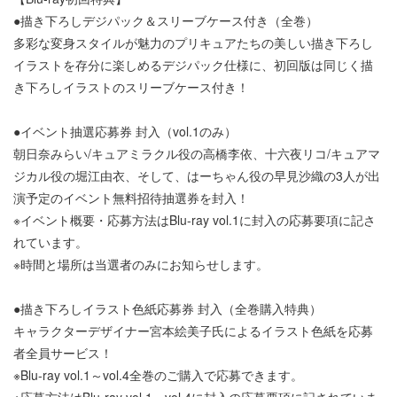
●描き下ろしデジパック＆スリーブケース付き（全巻）
多彩な変身スタイルが魅力のプリキュアたちの美しい描き下ろし
イラストを存分に楽しめるデジパック仕様に、初回版は同じく描
き下ろしイラストのスリーブケース付き！
●イベント抽選応募券 封入（vol.1のみ）
朝日奈みらい/キュアミラクル役の高橋李依、十六夜リコ/キュアマ
ジカル役の堀江由衣、そして、はーちゃん役の早見沙織の3人が出
演予定のイベント無料招待抽選券を封入！
※イベント概要・応募方法はBlu-ray vol.1に封入の応募要項に記さ
れています。
※時間と場所は当選者のみにお知らせします。
●描き下ろしイラスト色紙応募券 封入（全巻購入特典）
キャラクターデザイナー宮本絵美子氏によるイラスト色紙を応募
者全員サービス！
※Blu-ray vol.1～vol.4全巻のご購入で応募できます。