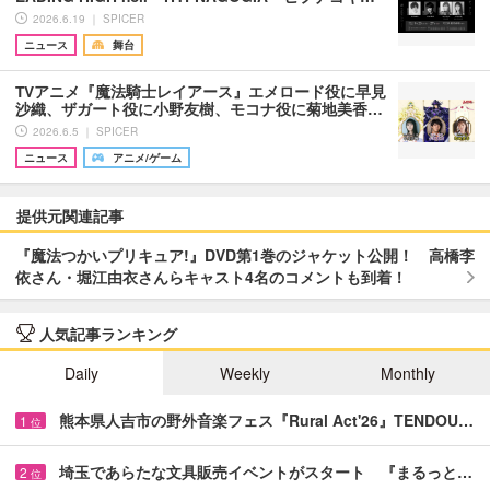
2026.6.19 ｜ SPICER
ニュース
舞台
TVアニメ『魔法騎士レイアース』エメロード役に早見
沙織、ザガート役に小野友樹、モコナ役に菊地美香…
2026.6.5 ｜ SPICER
ニュース
アニメ/ゲーム
提供元関連記事
『魔法つかいプリキュア!』DVD第1巻のジャケット公開！ 高橋李
依さん・堀江由衣さんらキャスト4名のコメントも到着！
人気記事ランキング
Daily
Weekly
Monthly
熊本県人吉市の野外音楽フェス『Rural Act'26』TENDOU…
1
位
埼玉であらたな文具販売イベントがスタート 『まるっと…
2
位