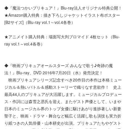
◆『魔法つかいプリキュア！』Blu-ray法人オリジナル特典公開！
★Amazon購入特典：描き下ろしジャケットイラスト布ポスター
[B2サイズ]（Blu-ray vol.1～vol.4各巻）
★アニメイト購入特典：場面写大判ブロマイド 4枚セット（Blu-
ray vol.1～vol.4各巻）
◆『映画プリキュアオールスターズ みんなで歌う♪奇跡の魔
法！』Blu-ray、DVD 2016年7月20日（水）発売決定！
映画プリキュアシリーズ記念すべき20作目の本作は本格ミュー
ジカル＆熱いバトル＆感動ストーリーで織りなす意欲作！ 史上
最高44人のプリキュアが大活躍します。ミュージカルプロデュー
ス・作詞には森雪之丞氏を迎え、またゲスト声優として、いまや
日本のミュージカル界のトップ女優に駆けあがり進捗著しい新妻
聖子と、映画・ドラマ・舞台など幅広く活躍し歌も演技も実力折
り紙つきの人気俳優・山本耕史が出演。プリキュアたちやゲスト