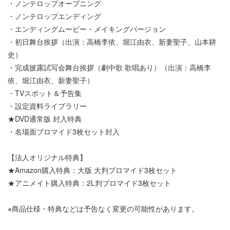
・ノンテロップオープニング
・ノンテロップエンディング
・エンディングムービー・メイキングバージョン
・初日舞台挨拶（出演：高橋李依、堀江由衣、新妻聖子、山本耕
史）
・完成披露試写会舞台挨拶（劇中歌 歌唱あり）（出演：高橋李
依、堀江由衣、新妻聖子）
・TVスポット＆予告集
・設定資料ライブラリー
★DVD通常版 封入特典
・名場面ブロマイド3枚セット封入
【法人オリジナル特典】
★Amazon購入特典：大版 大判ブロマイド3枚セット
★アニメイト購入特典：2L判ブロマイド3枚セット
※商品仕様・特典などは予告なく変更の可能性があります。