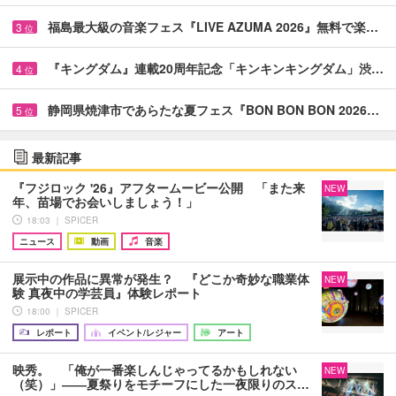
福島最大級の音楽フェス『LIVE AZUMA 2026』無料で楽…
3
位
『キングダム』連載20周年記念「キンキンキングダム」渋…
4
位
静岡県焼津市であらたな夏フェス『BON BON BON 2026…
5
位
最新記事
『フジロック '26』アフタームービー公開 「また来
NEW
年、苗場でお会いしましょう！」
18:03 ｜ SPICER
ニュース
動画
音楽
展示中の作品に異常が発生？ 『どこか奇妙な職業体
NEW
験 真夜中の学芸員』体験レポート
18:00 ｜ SPICER
レポート
イベント/レジャー
アート
映秀。 「俺が一番楽しんじゃってるかもしれない
NEW
（笑）」――夏祭りをモチーフにした一夜限りのス…