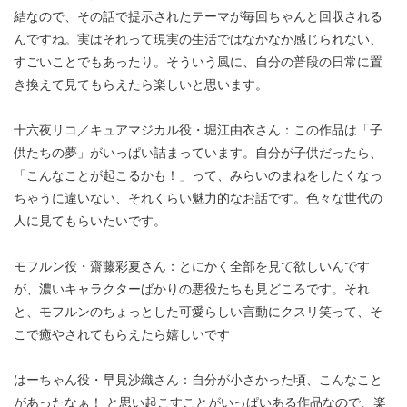
結なので、その話で提示されたテーマが毎回ちゃんと回収される
んですね。実はそれって現実の生活ではなかなか感じられない、
すごいことでもあったり。そういう風に、自分の普段の日常に置
き換えて見てもらえたら楽しいと思います。
十六夜リコ／キュアマジカル役・堀江由衣さん：この作品は「子
供たちの夢」がいっぱい詰まっています。自分が子供だったら、
「こんなことが起こるかも！」って、みらいのまねをしたくなっ
ちゃうに違いない、それくらい魅力的なお話です。色々な世代の
人に見てもらいたいです。
モフルン役・齋藤彩夏さん：とにかく全部を見て欲しいんです
が、濃いキャラクターばかりの悪役たちも見どころです。それ
と、モフルンのちょっとした可愛らしい言動にクスリ笑って、そ
こで癒やされてもらえたら嬉しいです
はーちゃん役・早見沙織さん：自分が小さかった頃、こんなこと
があったなぁ！ と思い起こすことがいっぱいある作品なので、楽