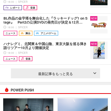
18:00 ｜ SPICER
レポート
音楽
BL作品の金字塔を舞台化した『ラッキードッグ1 on S
NEW
tage』 Part2の公演DVDの発売日が決定＆12月…
18:00 ｜ SPICER
ニュース
舞台
アニメ/ゲーム
ハナレグミ、北関東＆中国山陰、東京大阪を巡る弾き
NEW
語りツアー10月より開催決定
18:00 ｜ SPICER
ニュース
音楽
最新記事をもっと見る
POWER PUSH