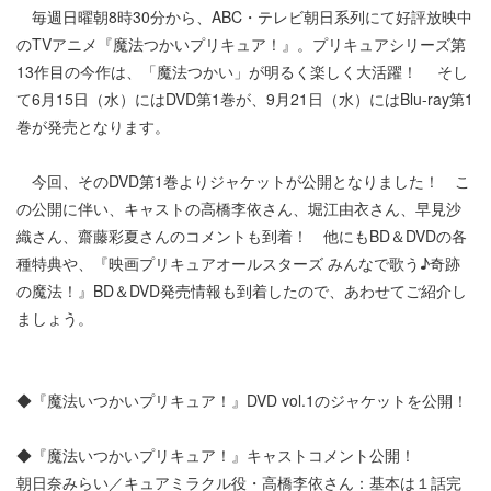
毎週日曜朝8時30分から、ABC・テレビ朝日系列にて好評放映中
のTVアニメ『魔法つかいプリキュア！』。プリキュアシリーズ第
13作目の今作は、「魔法つかい」が明るく楽しく大活躍！ そし
て6月15日（水）にはDVD第1巻が、9月21日（水）にはBlu-ray第1
巻が発売となります。
今回、そのDVD第1巻よりジャケットが公開となりました！ こ
の公開に伴い、キャストの高橋李依さん、堀江由衣さん、早見沙
織さん、齋藤彩夏さんのコメントも到着！ 他にもBD＆DVDの各
種特典や、『映画プリキュアオールスターズ みんなで歌う♪奇跡
の魔法！』BD＆DVD発売情報も到着したので、あわせてご紹介し
ましょう。
◆『魔法いつかいプリキュア！』DVD vol.1のジャケットを公開！
◆『魔法いつかいプリキュア！』キャストコメント公開！
朝日奈みらい／キュアミラクル役・高橋李依さん：基本は１話完