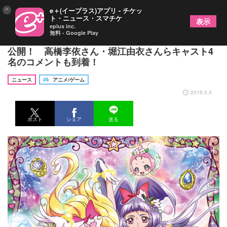
×
e＋(イープラス)アプリ - チケッ
ト・ニュース・スマチケ
表示
eplus inc.
無料 - Google Play
『魔法つかいプリキュア!』DVD第1巻のジャケット
公開！ 高橋李依さん・堀江由衣さんらキャスト4
名のコメントも到着！
ニュース
アニメ/ゲーム
2016.5.3
ポスト
シェア
送る