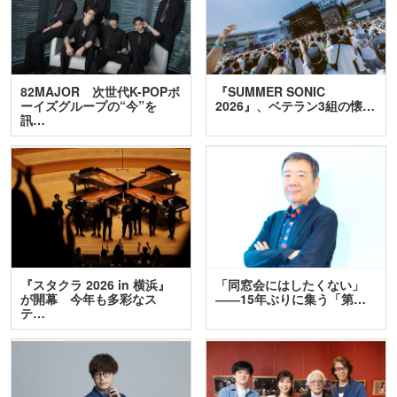
82MAJOR 次世代K-POPボ
『SUMMER SONIC
ーイズグループの“今”を
2026』、ベテラン3組の懐…
訊…
『スタクラ 2026 in 横浜』
「同窓会にはしたくない」
が開幕 今年も多彩なス
――15年ぶりに集う「第…
テ…