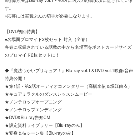
※応募方法はBlu-ray vol.1～vol.4に封入の応募要項に記されていま
す。
※応募には実費ぶんの切手が必要になります。
【DVD初回特典】
●名場面ブロマイド2枚セット 封入（全巻）
各巻に収録されている話数の中から名場面をポストカードサイズ
のブロマイド2枚セットに！
◆『魔法つかいプリキュア！』Blu-ray vol.1＆DVD vol.1映像/音声
特典公開！
★第1話・第2話オーディオコメンタリー（高橋李依＆堀江由衣）
★キュアミラクルのダンスレッスンムービー
★ノンテロップオープニング
★ノンテロップエンディング
★DVD&Blu-ray告知CM
★設定資料ライブラリー【Blu-rayのみ】
★変身＆技シーン集【Blu-rayのみ】