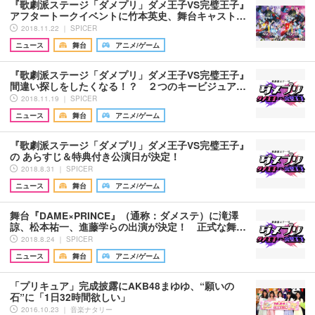
『歌劇派ステージ「ダメプリ」ダメ王子VS完璧王子』
アフタートークイベントに竹本英史、舞台キャスト…
2018.11.22 ｜ SPICER
ニュース
舞台
アニメ/ゲーム
『歌劇派ステージ「ダメプリ」ダメ王子VS完璧王子』
間違い探しをしたくなる！？ ２つのキービジュア…
2018.11.19 ｜ SPICER
ニュース
舞台
アニメ/ゲーム
『歌劇派ステージ「ダメプリ」ダメ王子VS完璧王子』
の あらすじ＆特典付き公演日が決定！
2018.8.31 ｜ SPICER
ニュース
舞台
アニメ/ゲーム
舞台『DAME×PRINCE』（通称：ダメステ）に滝澤
諒、松本祐一、進藤学らの出演が決定！ 正式な舞…
2018.8.24 ｜ SPICER
ニュース
舞台
アニメ/ゲーム
「プリキュア」完成披露にAKB48まゆゆ、“願いの
石”に「1日32時間欲しい」
2016.10.23 ｜ 音楽ナタリー