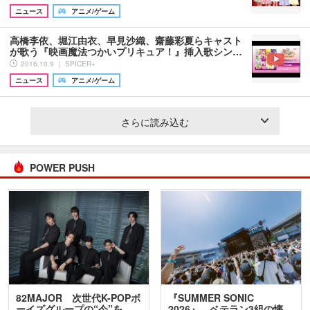
ニュース
アニメ/ゲーム
高橋李依、堀江由衣、早見沙織、齋藤彩夏らキャスト
が歌う『映画魔法つかいプリキュア！』挿入歌シン…
2016.10.9 ｜ SPICER+
ニュース
アニメ/ゲーム
さらに読み込む
POWER PUSH
82MAJOR 次世代K-POPボ
『SUMMER SONIC
ーイズグループの“今”を
2026』、ベテラン3組の懐…