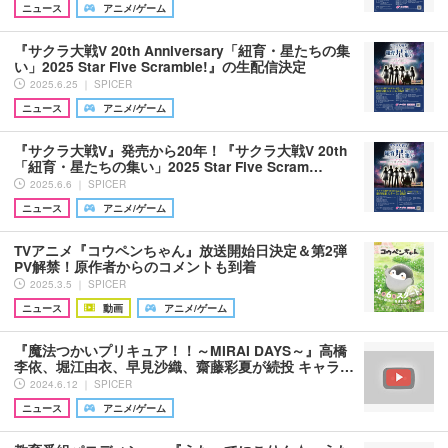
ニュース
アニメ/ゲーム
『サクラ大戦V 20th Anniversary「紐育・星たちの集
い」2025 Star Five Scramble!』の生配信決定
2025.6.25 ｜ SPICER
ニュース
アニメ/ゲーム
『サクラ大戦V』発売から20年！『サクラ大戦V 20th
「紐育・星たちの集い」2025 Star Five Scram…
2025.6.6 ｜ SPICER
ニュース
アニメ/ゲーム
TVアニメ『コウペンちゃん』放送開始日決定＆第2弾
PV解禁！原作者からのコメントも到着
2025.3.5 ｜ SPICER
ニュース
動画
アニメ/ゲーム
『魔法つかいプリキュア！！～MIRAI DAYS～』高橋
李依、堀江由衣、早見沙織、齋藤彩夏が続投 キャラ…
2024.6.12 ｜ SPICER
ニュース
アニメ/ゲーム