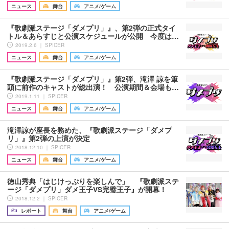
ニュース
舞台
アニメ/ゲーム
『歌劇派ステージ「ダメプリ」』、第2弾の正式タイ
トル＆あらすじと公演スケジュールが公開 今度は…
2019.2.6 ｜ SPICER
ニュース
舞台
アニメ/ゲーム
『歌劇派ステージ「ダメプリ」』第2弾、滝澤 諒を筆
頭に前作のキャストが総出演！ 公演期間＆会場も…
2019.1.11 ｜ SPICER
ニュース
舞台
アニメ/ゲーム
滝澤諒が座長を務めた、『歌劇派ステージ「ダメプ
リ」』第2弾の上演が決定
2018.12.10 ｜ SPICER
ニュース
舞台
アニメ/ゲーム
徳山秀典「はじけっぷりを楽しんで」 『歌劇派ステ
ージ「ダメプリ」ダメ王子VS完璧王子』が開幕！
2018.12.2 ｜ SPICER
レポート
舞台
アニメ/ゲーム