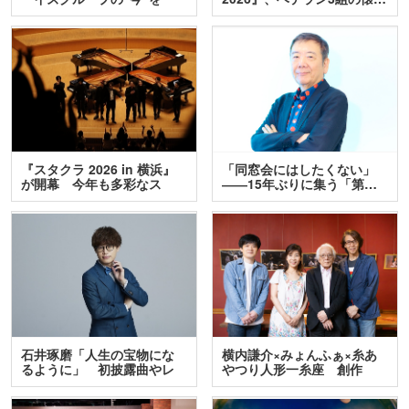
訊…
『スタクラ 2026 in 横浜』
「同窓会にはしたくない」
が開幕 今年も多彩なス
――15年ぶりに集う「第…
テ…
石井琢磨「人生の宝物にな
横内謙介×みょんふぁ×糸あ
るように」 初披露曲やレ
やつり人形一糸座 創作
ア…
人…