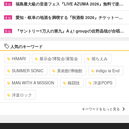
福島最大級の音楽フェス『LIVE AZUMA 2026』無料で楽…
3
位
愛知・岐阜の地酒を満喫する『秋酒祭 2026』チケット一…
4
位
『サントリー1万人の第九』Aぇ! groupの佐野晶哉が合唱…
5
位
人気のキーワード
HIMARI
展示会/博覧会/展覧会
堀ちえみ
SUMMER SONIC
美術館/博物館
indigo la End
MAN WITH A MISSION
格闘技
洋楽POPS
洋楽ロック
キーワードをもっと見る