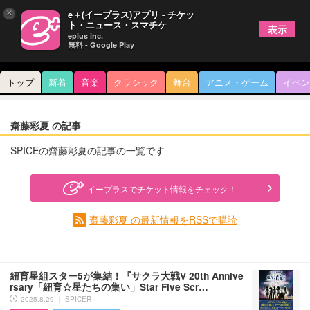
×
e＋(イープラス)アプリ - チケッ
ト・ニュース・スマチケ
表示
eplus inc.
無料 - Google Play
トップ
新着
音楽
クラシック
舞台
アニメ・ゲーム
イベン
齋藤彩夏 の記事
SPICEの齋藤彩夏の記事の一覧です
イープラスでチケット情報をチェック！
齋藤彩夏 の最新情報をRSSで購読
紐育星組スター5が集結！『サクラ大戦V 20th Annive
rsary「紐育☆星たちの集い」Star Five Scr…
2025.8.29 ｜ SPICER