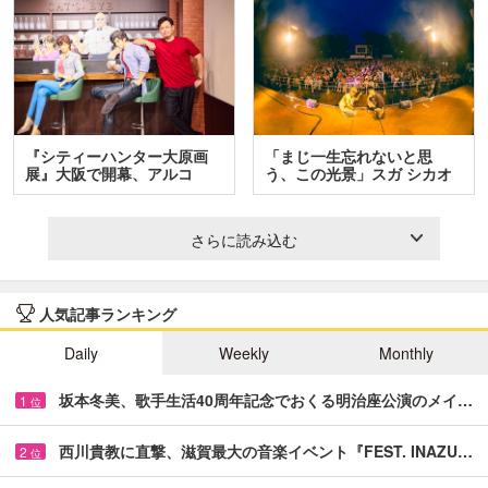
『シティーハンター大原画
「まじ一生忘れないと思
展』大阪で開幕、アルコ
う、この光景」スガ シカオ
＆…
と…
さらに読み込む
人気記事ランキング
Daily
Weekly
Monthly
坂本冬美、歌手生活40周年記念でおくる明治座公演のメイ…
1
位
西川貴教に直撃、滋賀最大の音楽イベント『FEST. INAZU…
2
位