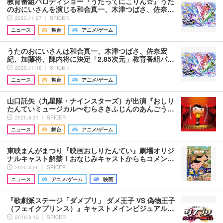
教育番組パロディショー『うたってにこりん☆』うた
のおにいさんを演じる和合真一、木津つばさ、佐奈…
2020.11.27 ｜ SPICER
ニュース
舞台
アニメ/ゲーム
うたのおにいさんは和合真一、木津つばさ、佐奈宏
紀、加藤将、陳内将に決定「2.85次元」教育番組パ…
2020.11.18 ｜ SPICER
ニュース
舞台
アニメ/ゲーム
山口託矢（九星隊・ナインスターズ）が出演『おしり
たんていミュージカル〜むらさきふじんのあんごう…
2020.8.31 ｜ SPICER
ニュース
舞台
アニメ/ゲーム
東映まんがまつり『映画おしりたんてい』劇場オリジ
ナルキャスト解禁！おなじみキャストからもコメン…
2020.3.26 ｜ SPICER
ニュース
アニメ/ゲーム
映画
『歌劇派ステージ「ダメプリ」 ダメ王子 VS 偽物王子
（フェイクプリンス）』キャストメインビジュアル…
2019.3.12 ｜ SPICER