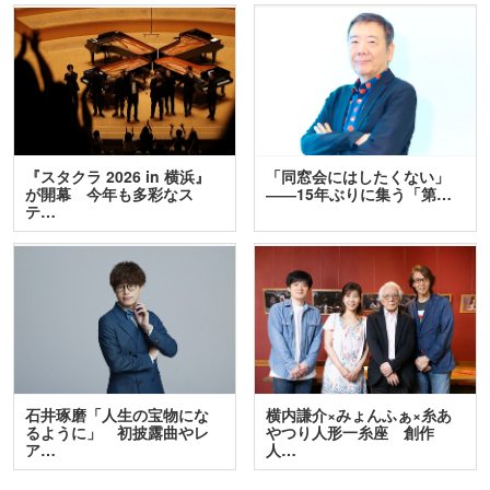
『スタクラ 2026 in 横浜』
「同窓会にはしたくない」
が開幕 今年も多彩なス
――15年ぶりに集う「第…
テ…
石井琢磨「人生の宝物にな
横内謙介×みょんふぁ×糸あ
るように」 初披露曲やレ
やつり人形一糸座 創作
ア…
人…