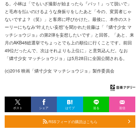
る。小林は「でもいざ撮影が始まったら『パッ！』って脱いで」
と毛布を払いのけるような身振りをしたあと「今の、変質者じゃ
ないですよ？（笑）」と客席に呼びかけた。最後に、本作のスト
ーリーにちなみ“叶えたい妄想”を聞かれた佐藤は「『燐寸少女 マ
ッチショウジョ』の第2弾を妄想したいです」と回答。「あと、来
月のAKB48総選挙でちょっとでも上の順位に行くことです。前回
49位だったんで、次はそれよりも上位に」と意気込んだ。なお
「燐寸少女 マッチショウジョ」は5月28日に全国公開される。
(c)2016 映画「燐寸少女 マッチショウジョ」製作委員会
ポスト
シェア
はてブ
送る
送信
RSSフィードの購読はこちら