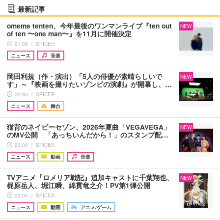
最新記事
omeme tenten、今年最後のワンマンライブ『ten out
NEW
of ten 〜one man〜』を11月に開催決定
21:00 ｜ SPICER
ニュース
音楽
岡田利規（作・演出）「5人の俳優が素晴らしいで
NEW
す」～『映画を撮りたいゾンビの演劇』が開幕し、…
20:30 ｜ SPICER
ニュース
舞台
猫背のネイビーセゾン、2026年夏曲「VEGAVEGA」
NEW
のMV公開 「あっちいんだから！」のスタンプ配…
20:00 ｜ SPICER
ニュース
動画
音楽
TVアニメ『ロメリア戦記』追加キャストに千葉翔也、
NEW
梶原岳人、堀江瞬、綿貫竜之介！PV第1弾公開
20:00 ｜ SPICER
ニュース
動画
アニメ/ゲーム