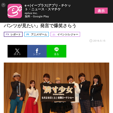
×
e＋(イープラス)アプリ - チケッ
ト・ニュース・スマチケ
表示
eplus inc.
無料 - Google Play
「燐寸少女」イベント、ボイメン本田「上野さんの
パンツが見たい」発言で爆笑さらう
レポート
アニメ/ゲーム
イベント/レジャー
2016.5.15
ポスト
シェア
送る