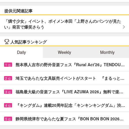
提供元関連記事
「燐寸少女」イベント、ボイメン本田「上野さんのパンツが見た
い」発言で爆笑さらう
人気記事ランキング
Daily
Weekly
Monthly
熊本県人吉市の野外音楽フェス『Rural Act'26』TENDOU…
1
位
埼玉であらたな文具販売イベントがスタート 『まるっと…
2
位
福島最大級の音楽フェス『LIVE AZUMA 2026』無料で楽…
3
位
『キングダム』連載20周年記念「キンキンキングダム」渋…
4
位
静岡県焼津市であらたな夏フェス『BON BON BON 2026…
5
位