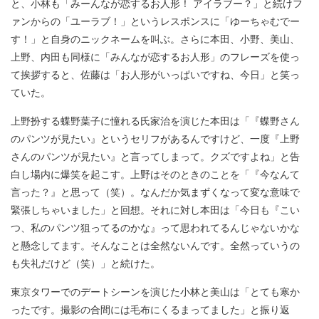
と、小林も「みーんなが恋するお人形！ アイラブー？」と続けフ
ァンからの「ユーラブ！」というレスポンスに「ゆーちゃむでー
す！」と自身のニックネームを叫ぶ。さらに本田、小野、美山、
上野、内田も同様に「みんなが恋するお人形」のフレーズを使っ
て挨拶すると、佐藤は「お人形がいっぱいですね、今日」と笑っ
ていた。
上野扮する蝶野葉子に憧れる氏家治を演じた本田は「『蝶野さん
のパンツが見たい』というセリフがあるんですけど、一度『上野
さんのパンツが見たい』と言ってしまって。クズですよね」と告
白し場内に爆笑を起こす。上野はそのときのことを「『今なんて
言った？』と思って（笑）。なんだか気まずくなって変な意味で
緊張しちゃいました」と回想。それに対し本田は「今日も『こい
つ、私のパンツ狙ってるのかな』って思われてるんじゃないかな
と懸念してます。そんなことは全然ないんです。全然っていうの
も失礼だけど（笑）」と続けた。
東京タワーでのデートシーンを演じた小林と美山は「とても寒か
ったです。撮影の合間には毛布にくるまってました」と振り返