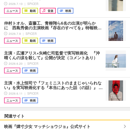
2026.7.13 ｜ SPICER
ニュース
動画
音楽
映画
仲村トオル、斎藤工、青柳翔ら6名の出演が明らか
に 西島秀俊の主演映画『存在のすべてを』特報映…
2026.7.9 ｜ SPICER
ニュース
動画
映画
主演・広瀬アリス×矢崎仁司監督で実写映画化 『沖
晴くんの涙を殺して』公開が決定（コメントあり）
2026.6.20 ｜ SPICER
ニュース
映画
主演・水上恒司で『フェミニストのままじゃいられな
い』を実写映画化する『本当にあった話（の話）』 …
2026.6.11 ｜ SPICER
ニュース
映画
関連サイト
映画『燐寸少女 マッチショウジョ』公式サイト