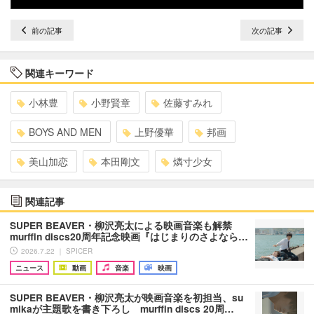
前の記事
次の記事
関連キーワード
小林豊
小野賢章
佐藤すみれ
BOYS AND MEN
上野優華
邦画
美山加恋
本田剛文
燐寸少女
関連記事
SUPER BEAVER・柳沢亮太による映画音楽も解禁
murffin discs20周年記念映画『はじまりのさよなら…
2026.7.22 ｜ SPICER
ニュース
動画
音楽
映画
SUPER BEAVER・柳沢亮太が映画音楽を初担当、su
mikaが主題歌を書き下ろし murffin discs 20周…