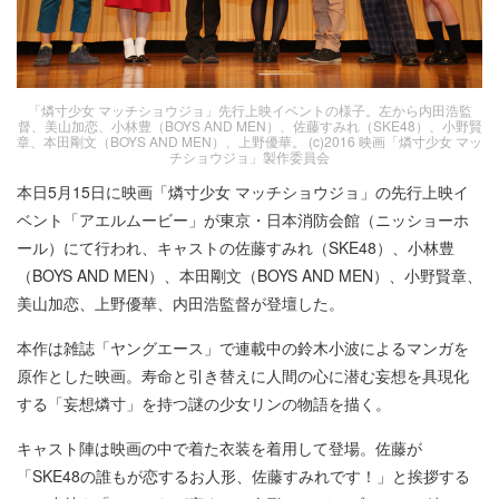
「燐寸少女 マッチショウジョ」先行上映イベントの様子。左から内田浩監
督、美山加恋、小林豊（BOYS AND MEN）、佐藤すみれ（SKE48）、小野賢
章、本田剛文（BOYS AND MEN）、上野優華。 (c)2016 映画「燐寸少女 マッ
チショウジョ」製作委員会
本日5月15日に映画「燐寸少女 マッチショウジョ」の先行上映イ
ベント「アエルムービー」が東京・日本消防会館（ニッショーホ
ール）にて行われ、キャストの佐藤すみれ（SKE48）、小林豊
（BOYS AND MEN）、本田剛文（BOYS AND MEN）、小野賢章、
美山加恋、上野優華、内田浩監督が登壇した。
本作は雑誌「ヤングエース」で連載中の鈴木小波によるマンガを
原作とした映画。寿命と引き替えに人間の心に潜む妄想を具現化
する「妄想燐寸」を持つ謎の少女リンの物語を描く。
キャスト陣は映画の中で着た衣装を着用して登場。佐藤が
「SKE48の誰もが恋するお人形、佐藤すみれです！」と挨拶する