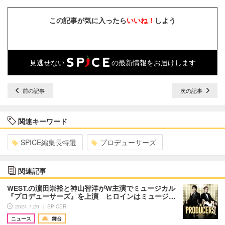
この記事が気に入ったら
いいね！
しよう
見逃せない
の最新情報をお届けします
前の記事
次の記事
関連キーワード
SPICE編集長特選
プロデューサーズ
関連記事
WEST.の濵田崇裕と神山智洋がW主演でミュージカル
『プロデューサーズ』を上演 ヒロインはミュージ…
2024.7.29 ｜ SPICER
ニュース
舞台