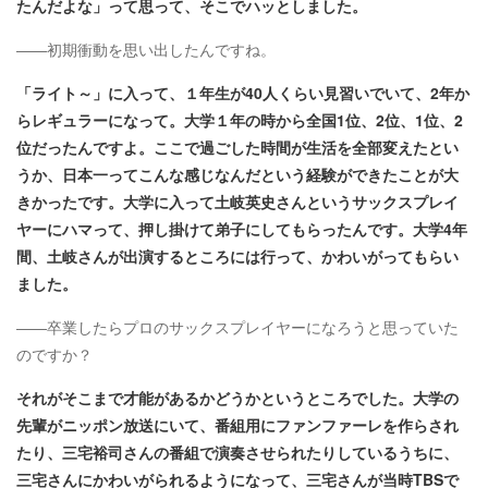
たんだよな」って思って、そこでハッとしました。
――初期衝動を思い出したんですね。
「ライト～」に入って、１年生が40人くらい見習いでいて、2年か
らレギュラーになって。大学１年の時から全国1位、2位、1位、2
位だったんですよ。ここで過ごした時間が生活を全部変えたとい
うか、日本一ってこんな感じなんだという経験ができたことが大
きかったです。大学に入って土岐英史さんというサックスプレイ
ヤーにハマって、押し掛けて弟子にしてもらったんです。大学4年
間、土岐さんが出演するところには行って、かわいがってもらい
ました。
――卒業したらプロのサックスプレイヤーになろうと思っていた
のですか？
それがそこまで才能があるかどうかというところでした。大学の
先輩がニッポン放送にいて、番組用にファンファーレを作らされ
たり、三宅裕司さんの番組で演奏させられたりしているうちに、
三宅さんにかわいがられるようになって、三宅さんが当時TBSで