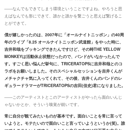
――なんでもできてしまう環境ということですよね。やろうと思
えばなんでも形にできて、誰かと誰かを繋ごうと思えば繋げるこ
とができて。
僕が嬉しかったのは、2007年に「オールナイトニッポン」の40周
年のライブ「8.25 オールナイトニッポン武道館」をやった時に、
吉井和哉をブッキングできたんですけど、その時THE YELLOW
MONKEYは活動休止状態だったので、バンドがいなかったんで
す。すごく思い悩んだ挙句に、TRICERATOPSに吉井和哉とのコ
ラボをお願いしました。そのスペシャルセッションを吉井くんが
メチャクチャ気に入ってくれて、その後、吉井くんのバンドのレ
ギュラードラマーがTRICERATOPSの吉田(佳史)君になりました。
――このアーティストとこのアーティストがやったら面白いんじ
ゃないかとか、そういう嗅覚が鋭いです。
常に自分が観てみたいものが基本です。面白いことを常に言って
いようと。モテたいので面白いこと言っていようというか(笑)。誰