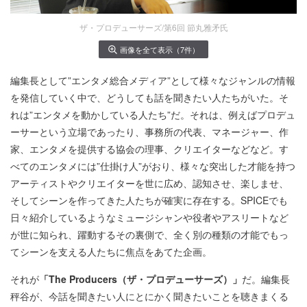
ザ・プロデューサーズ/第6回 節丸雅矛氏
画像を全て表示（7件）
編集長として”エンタメ総合メディア”として様々なジャンルの情報
を発信していく中で、どうしても話を聞きたい人たちがいた。そ
れは”エンタメを動かしている人たち”だ。それは、例えばプロデュ
ーサーという立場であったり、事務所の代表、マネージャー、作
家、エンタメを提供する協会の理事、クリエイターなどなど。す
べてのエンタメには”仕掛け人”がおり、様々な突出した才能を持つ
アーティストやクリエイターを世に広め、認知させ、楽しませ、
そしてシーンを作ってきた人たちが確実に存在する。SPICEでも
日々紹介しているようなミュージシャンや役者やアスリートなど
が世に知られ、躍動するその裏側で、全く別の種類の才能でもっ
てシーンを支える人たちに焦点をあてた企画。
それが
「The Producers（ザ・プロデューサーズ）」
だ。編集長
秤谷が、今話を聞きたい人にとにかく聞きたいことを聴きまくる