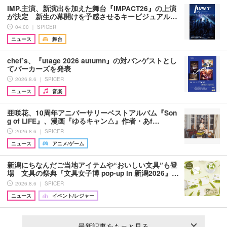
IMP.主演、新演出を加えた舞台『IMPACT26』の上演
が決定 新生の幕開けを予感させるキービジュアル…
04:00 ｜ SPICER
ニュース
舞台
chef’s、『utage 2026 autumn』の対バンゲストとし
てパーカーズを発表
2026.8.6 ｜ SPICER
ニュース
音楽
亜咲花、10周年アニバーサリーベストアルバム『Son
g of LIFE』、漫画『ゆるキャン△』作者・あf…
2026.8.6 ｜ SPICER
ニュース
アニメ/ゲーム
新潟にちなんだご当地アイテムや“おいしい文具”も登
場 文具の祭典『文具女子博 pop-up in 新潟2026』…
2026.8.6 ｜ SPICER
ニュース
イベント/レジャー
最新記事をもっと見る