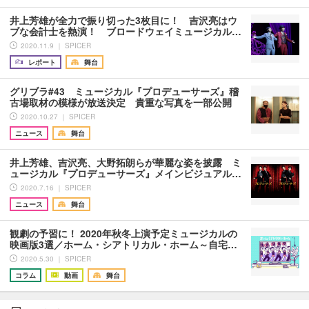
井上芳雄が全力で振り切った3枚目に！ 吉沢亮はウ
ブな会計士を熱演！ ブロードウェイミュージカル…
2020.11.9 ｜ SPICER
レポート
舞台
グリブラ#43 ミュージカル『プロデューサーズ』稽
古場取材の模様が放送決定 貴重な写真を一部公開
2020.10.27 ｜ SPICER
ニュース
舞台
井上芳雄、吉沢亮、大野拓朗らが華麗な姿を披露 ミ
ュージカル『プロデューサーズ』メインビジュアル…
2020.7.16 ｜ SPICER
ニュース
舞台
観劇の予習に！ 2020年秋冬上演予定ミュージカルの
映画版3選／ホーム・シアトリカル・ホーム～自宅…
2020.5.30 ｜ SPICER
コラム
動画
舞台