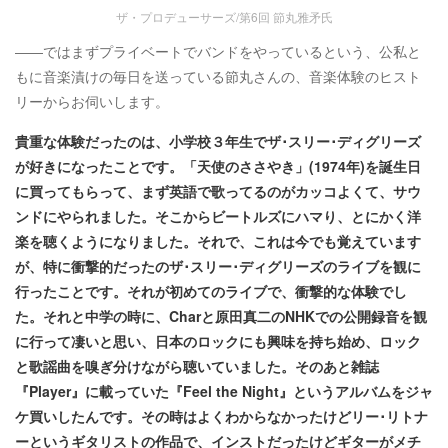
ザ・プロデューサーズ/第6回 節丸雅矛氏
――ではまずプライベートでバンドをやっているという、公私と
もに音楽漬けの毎日を送っている節丸さんの、音楽体験のヒスト
リーからお伺いします。
貴重な体験だったのは、小学校３年生でザ･スリー･ディグリーズ
が好きになったことです。「天使のささやき」(1974年)を誕生日
に買ってもらって、まず英語で歌ってるのがカッコよくて、サウ
ンドにやられました。そこからビートルズにハマり、とにかく洋
楽を聴くようになりました。それで、これは今でも覚えています
が、特に衝撃的だったのザ･スリー･ディグリーズのライブを観に
行ったことです。それが初めてのライブで、衝撃的な体験でし
た。それと中学の時に、Charと原田真二のNHKでの公開録音を観
に行って凄いと思い、日本のロックにも興味を持ち始め、ロック
と歌謡曲を嗅ぎ分けながら聴いていました。そのあと雑誌
『Player』に載っていた『Feel the Night』というアルバムをジャ
ケ買いしたんです。その時はよくわからなかったけどリー･リトナ
ーというギタリストの作品で、インストだったけどギターがメチ