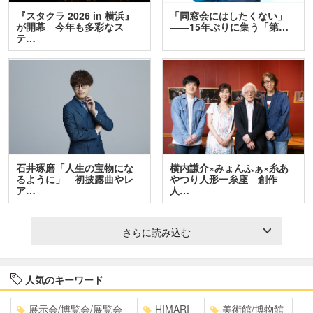
『スタクラ 2026 in 横浜』
「同窓会にはしたくない」
が開幕 今年も多彩なス
――15年ぶりに集う「第…
テ…
石井琢磨「人生の宝物にな
横内謙介×みょんふぁ×糸あ
るように」 初披露曲やレ
やつり人形一糸座 創作
ア…
人…
さらに読み込む
人気のキーワード
展示会/博覧会/展覧会
HIMARI
美術館/博物館