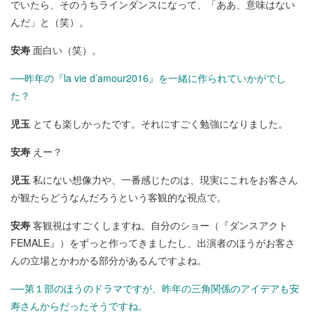
でいたら、そのうちラインダンスになって、「ああ、意味はない
んだ」と（笑）。
安寿
面白い（笑）。
──昨年の『la vie d’amour2016』を一緒に作られていかがでし
た？
児玉
とても楽しかったです。それにすごく勉強になりました。
安寿
えー？
児玉
私にない想像力や、一番感じたのは、現実にこれをお客さん
が観たらどうなんだろうという客観的な視点で。
安寿
客観視はすごくしますね。自分のショー（『ダンスアクト
FEMALE』）をずっと作ってきましたし、出演者のほうがお客さ
んの立場とかわかる部分があるんですよね。
──第１部のほうのドラマですが、昨年の三角関係のアイデアも安
寿さんからだったそうですね。