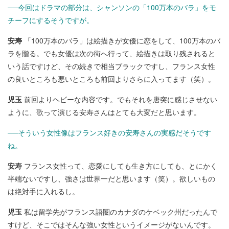
──今回はドラマの部分は、シャンソンの「100万本のバラ」をモ
チーフにするそうですが。
安寿
「100万本のバラ」は絵描きが女優に恋をして、100万本のバ
ラを贈る。でも女優は次の街へ行って、絵描きは取り残されると
いう話ですけど、その続きで相当ブラックですし、フランス女性
の良いところも悪いところも前回よりさらに入ってます（笑）。
児玉
前回よりヘビーな内容です。でもそれを唐突に感じさせない
ように、歌って演じる安寿さんはとても大変だと思います。
──そういう女性像はフランス好きの安寿さんの実感だそうです
ね。
安寿
フランス女性って、恋愛にしても生き方にしても、とにかく
半端ないですし、強さは世界一だと思います（笑）。欲しいもの
は絶対手に入れるし。
児玉
私は留学先がフランス語圏のカナダのケベック州だったんで
すけど、そこではそんな強い女性というイメージがないんです。