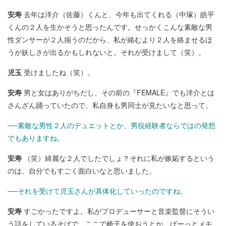
安寿
去年は洋介（佐藤）くんと、今年も出てくれる（中塚）皓平
くんの２人を生かそうと思ったんです。せっかくこんな素敵な男
性ダンサーが２人揃うのだから、私が絡むより２人を絡ませるほ
うが妖しさが出るかもしれないと。それが受けまして（笑）。
児玉
受けましたね（笑）。
安寿
男と女はありがちだし、その前の『FEMALE』でも洋介とは
さんざん踊っていたので、私自身も男同士が見たいなと思って。
──素敵な男性２人のデュエットとか、男役経験者ならではの発想
でもありますね。
安寿
（笑）綺麗な２人でしたでしょ？それに私が嫉妬するという
のは、自分でもすごく面白いなと思いました。
──それを受けて児玉さんが具体化していったのですね。
安寿
すごかったですよ。私がプロデューサーと音楽監督にそうい
う話をしているそばで、ここで椅子を使おうとか、ばーっとメモ