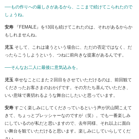
──もの作りへの厳しさがあるから、ここまで続けてこられたので
しょうね。
安寿
『FEMALE』を13回も続けてこれたのは、それがあるからか
もしれませんね。
児玉
そして、これは違うという場合に、ただの否定ではなく、だ
ったらこうしようという、つねに前向きな提案があるんです。
──そんなお二人に最後に意気込みを。
児玉
幸せなことにまた２回目をさせていただけるのは、前回観て
くださったお客さまのおかげです。その方たち喜んでいただき、
いい意味で裏切れるような舞台にしたいと思っています。
安寿
すごく楽しみにしてくださっているという声が沢山聞こえて
きて、ちょっとプレッシャーなのですが（笑）。でも一番楽しみ
にしているのが私だと思いますので、去年同様、それ以上に面白
い舞台を観ていただけると思います。楽しみにしていらしてくだ
さい。