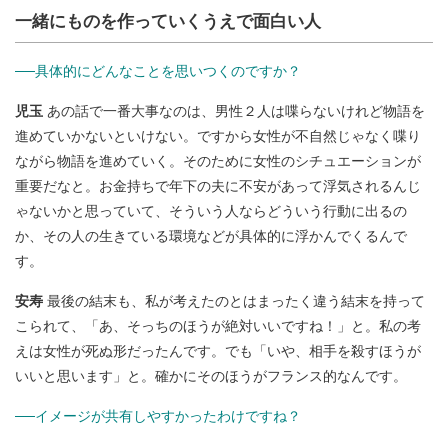
一緒にものを作っていくうえで面白い人
──具体的にどんなことを思いつくのですか？
児玉
あの話で一番大事なのは、男性２人は喋らないけれど物語を
進めていかないといけない。ですから女性が不自然じゃなく喋り
ながら物語を進めていく。そのために女性のシチュエーションが
重要だなと。お金持ちで年下の夫に不安があって浮気されるんじ
ゃないかと思っていて、そういう人ならどういう行動に出るの
か、その人の生きている環境などが具体的に浮かんでくるんで
す。
安寿
最後の結末も、私が考えたのとはまったく違う結末を持って
こられて、「あ、そっちのほうが絶対いいですね！」と。私の考
えは女性が死ぬ形だったんです。でも「いや、相手を殺すほうが
いいと思います」と。確かにそのほうがフランス的なんです。
──イメージが共有しやすかったわけですね？