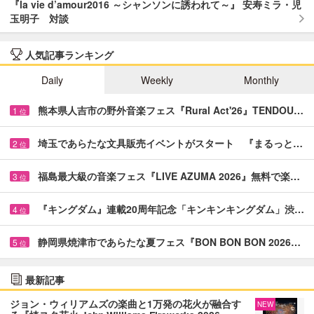
『la vie d’amour2016 ～シャンソンに誘われて～』 安寿ミラ・児
玉明子 対談
人気記事ランキング
Daily
Weekly
Monthly
熊本県人吉市の野外音楽フェス『Rural Act'26』TENDOU…
1
位
埼玉であらたな文具販売イベントがスタート 『まるっと…
2
位
福島最大級の音楽フェス『LIVE AZUMA 2026』無料で楽…
3
位
『キングダム』連載20周年記念「キンキンキングダム」渋…
4
位
静岡県焼津市であらたな夏フェス『BON BON BON 2026…
5
位
最新記事
ジョン・ウィリアムズの楽曲と1万発の花火が融合す
NEW