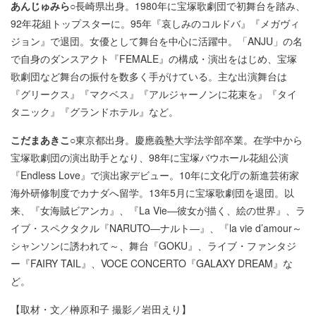
あんじゅみら○
長崎県出身。1980年に宝塚歌劇団で初舞台を踏み、
92年花組トップスターに。95年『哀しみのコルドバ』『メガヴィ
ジョン』で退団。女優として舞台を中心に活躍中。「ANJU」の名
で自身のダンスアクト『FEMALE』の構成・演出をはじめ、宝塚
歌劇団など舞台の振付を数多く手がけている。主な出演舞台は
『グリークス』『マクベス』『アルジャーノンに花束を』『タイ
タニック』『グランドホテル』など。
こだまあきこ○
東京都出身。慶應義塾大学法学部卒業。在学中から
宝塚歌劇団の演出助手となり、98年に宝塚バウホール花組公演
『Endless Love』で演出家デビュー。10年に文化庁の新進芸術家
海外研修制度でカナダへ留学。13年5月に宝塚歌劇団を退団。以
来、『女海賊ビアンカ』、『La Vie―彼女が描く、絵の世界』、ラ
イブ・スペクタクル『NARUTO―ナルト―』、『la vie d’amour～
シャンソンに誘われて～、舞台『GOKU』、ライブ・ファンタジ
ー『FAIRY TAIL』、VOCE CONCERTO『GALAXY DREAM』な
ど。
【取材・文／榊原和子 撮影／岩田えり】