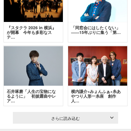
『スタクラ 2026 in 横浜』
「同窓会にはしたくない」
が開幕 今年も多彩なス
――15年ぶりに集う「第…
テ…
石井琢磨「人生の宝物にな
横内謙介×みょんふぁ×糸あ
るように」 初披露曲やレ
やつり人形一糸座 創作
ア…
人…
さらに読み込む