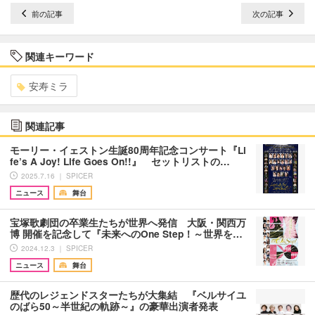
前の記事
次の記事
関連キーワード
安寿ミラ
関連記事
モーリー・イェストン生誕80周年記念コンサート『Li
fe’s A Joy! Life Goes On!!』 セットリストの…
2025.7.16 ｜ SPICER
ニュース
舞台
宝塚歌劇団の卒業生たちが世界へ発信 大阪・関西万
博 開催を記念して『未来へのOne Step！～世界を…
2024.12.3 ｜ SPICER
ニュース
舞台
歴代のレジェンドスターたちが大集結 『ベルサイユ
のばら50～半世紀の軌跡～』の豪華出演者発表