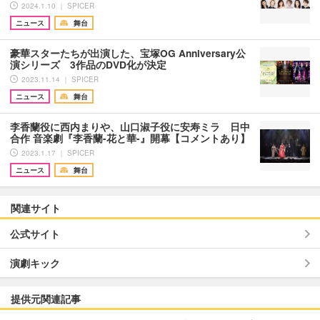
2024.1.10 ｜ SPICER
ニュース
舞台
豪華スターたちが出演した、宝塚OG Anniversary公
演シリーズ 3作品のDVD化が決定
2023.11.14 ｜ SPICER
ニュース
舞台
李香蘭役に西内まりや、山口淑子役に安寿ミラ 日中
合作 音楽劇『李香蘭-花と華-』開幕【コメントあり】
2023.1.17 ｜ SPICER
ニュース
舞台
関連サイト
公式サイト
演劇キック
提供元関連記事