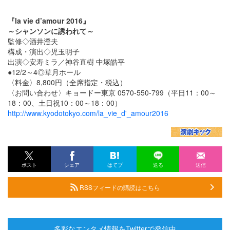
『la vie d’amour 2016』
～シャンソンに誘われて～
監修◇酒井澄夫
構成・演出◇児玉明子
出演◇安寿ミラ／神谷直樹 中塚皓平
●12/2～4◎草月ホール
〈料金〉8,800円（全席指定・税込）
〈お問い合わせ〉キョードー東京 0570-550-799（平日11：00～
18：00、土日祝10：00～18：00）
http://www.kyodotokyo.com/la_vie_d'_amour2016
ポスト
シェア
はてブ
送る
送信
RSSフィードの購読はこちら
多彩なエンタメ情報をTwitterで発信中