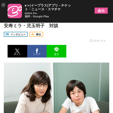
×
e＋(イープラス)アプリ - チケッ
ト・ニュース・スマチケ
表示
eplus inc.
無料 - Google Play
『la vie d’amour2016 ～シャンソンに誘われて～』
安寿ミラ・児玉明子 対談
インタビュー
舞台
2016.12.2
ポスト
シェア
送る