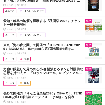
る『埼スタ花火 John Williams Fireworks 2026』…
12:00 ｜ SPICER
ニュース
イベント/レジャー
愛知・岐阜の地酒を満喫する『秋酒祭 2026』チケッ
NEW
ト一般発売開始
12:00 ｜ SPICER
ニュース
イベント/レジャー
東京「海の森公園」で開催の『TOKYO ISLAND 202
NEW
6』BIGMAMA、flumpoolら第3弾出演者7組を…
12:00 ｜ SPICER
ニュース
音楽
力強い眼差しで見つめる小瀧 望演じるヤンと対照的な
NEW
思想を持つ人々 『ロックンロール』のビジュアル…
12:00 ｜ SPICER
ニュース
舞台
長野で開催の『りんご音楽祭2026』Olive Oil、TEND
NEW
OUJIら第11弾出演アーティスト（16組）を発表
12:00 ｜ SPICER