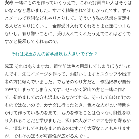
安寿
一緒にものを作っていくうえで、これだけ面白い人はそうは
いないなと思いました。すごく触発されて楽しかったです。ずっ
とメールで歌詞などもやりとりして。そういう私の発想を否定す
る人だとやりにくいし、全部受け入れてくれるとまた逆につまら
ないし。有り難いことに、受け入れてくれたうえでこれはどうで
すかと提示してくれるので。
──それは児玉さんの留学経験も大きいですか？
児玉
それはありますね。留学前は色々用意してしまうほうだった
んです。先にイメージを作って、お願いしますとスタッフや出演
者の方に頼んでいました。でもそのやり方だと、作品限界が自分
の中で止まってしまうんです。せっかく沢山の方と一緒に作れ
て、初めましての方も沢山いるなかで作る。そっして自分だけの
ものではないので。カナダに行ったとき、色々な人が長い時間を
かけて作っているのを見て、ものを作ることは色々な可能性を取
り入れることだと学びました。沢山の人がアイデアを持ち寄るか
ら、演出としてそれをまとめるのにすごく大変なこともあります
が、でもそのほうが可能性が広がるんです。