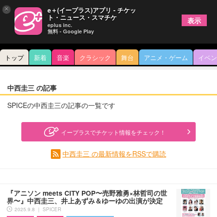
×
e＋(イープラス)アプリ - チケッ
ト・ニュース・スマチケ
表示
eplus inc.
無料 - Google Play
トップ
新着
音楽
クラシック
舞台
アニメ・ゲーム
イベン
中西圭三 の記事
SPICEの中西圭三の記事の一覧です
イープラスでチケット情報をチェック！
中西圭三 の最新情報をRSSで購読
『アニソン meets CITY POP〜売野雅勇×林哲司の世
界〜』中西圭三、井上あずみ＆ゆーゆの出演が決定
2025.9.8 ｜ SPICER