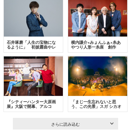
石井琢磨「人生の宝物にな
横内謙介×みょんふぁ×糸あ
るように」 初披露曲やレ
やつり人形一糸座 創作
ア…
人…
『シティーハンター大原画
「まじ一生忘れないと思
展』大阪で開幕、アルコ
う、この光景」スガ シカオ
＆…
と…
さらに読み込む