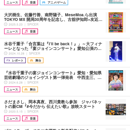
ニュース
音楽
アニメ/ゲーム
大沢樹生、佐藤竹善、南野陽子、MeseMoa.ら出演
TOKYO MX 開局30周年を記念し、古舘伊知郎×友近…
2025.5.23 ｜ SPICER
ニュース
音楽
水谷千重子「合言葉は『I’ll be back！』」～大フィナ
ーレとなった『宴ジョインコンサート』愛知公演の…
2024.10.28 ｜ SPICER
レポート
舞台
『水谷千重子の宴ジョインコンサート』愛知・愛知県
芸術劇場のジョインゲスト第一弾発表 中西圭三、…
2024.6.28 ｜ SPICER
ニュース
舞台
さだまさし、岡本真夜、西川貴教ら参加 ジャパネッ
トの新CM『#今だから 伝えたい歌』放映スタート
2020.5.15 ｜ SPICER
ニュース
音楽