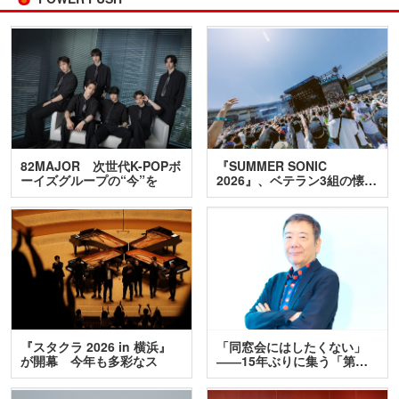
82MAJOR 次世代K-POPボ
『SUMMER SONIC
ーイズグループの“今”を
2026』、ベテラン3組の懐…
訊…
『スタクラ 2026 in 横浜』
「同窓会にはしたくない」
が開幕 今年も多彩なス
――15年ぶりに集う「第…
テ…