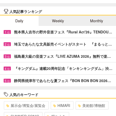
人気記事ランキング
Daily
Weekly
Monthly
熊本県人吉市の野外音楽フェス『Rural Act'26』TENDOU…
1
位
埼玉であらたな文具販売イベントがスタート 『まるっと…
2
位
福島最大級の音楽フェス『LIVE AZUMA 2026』無料で楽…
3
位
『キングダム』連載20周年記念「キンキンキングダム」渋…
4
位
静岡県焼津市であらたな夏フェス『BON BON BON 2026…
5
位
人気のキーワード
展示会/博覧会/展覧会
HIMARI
美術館/博物館