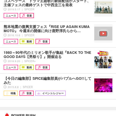
ゴスペラーズ ドラマ主題歌の新曲配信がスタート、
主催フェスの最終ゲストで中西圭三を発表
2019.5.17 ｜ SPICER
ニュース
音楽
熊本地震の復興支援フェス『RISE UP AGAIN KUMA
MOTO』 今週末の開催に向け鹿野淳氏らから…
2016.10.6 ｜ SPICER
ニュース
動画
音楽
1980～90年代のミリオン歌手が集結『BACK TO THE
GOOD DAYS【男祭り】』開催迫る
2016.9.20 ｜ SPICER+
ニュース
動画
音楽
【今日の編集部】SPICE編集部員がバブルへGO!!して
みた
2015.8.8 ｜ SPICER
特集
音楽
イベント/レジャー
POWER PUSH