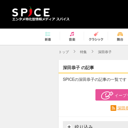
トップ
特集
深田恭子
深田恭子 の記事
SPICEの深田恭子の記事の一覧です
イープ
深田
絞り込み