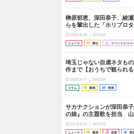
榊原郁恵、深田恭子、綾瀬
らを輩出した「ホリプロタ
2020.8.28 ｜ SPICER
ニュース
舞台
イベント/レジャ
埼玉じゃない自虐ネタもの
作まで【おうちで観られる配
2020.4.17 ｜ SPICER
コラム
動画
映画
サカナクションが深田恭子
の娘』の主題歌を担当 山
2019.6.24 ｜ SPICER
ニュース
動画
音楽
映