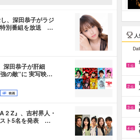
念し、深田恭子がラジ
特別番組を放送 …
人
Dai
、深田恭子が肝細
1
位
最強の敵”に 実写映…
2
位
映画
3
位
 2 Z』、吉村界人・
スト5名を発表 …
4
位