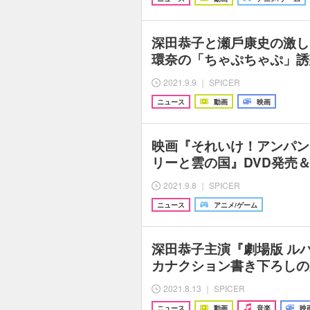
深田恭子と瀬⼾康史の激し
環奈の「ちゃぷちゃぷ」誘
2021.9.9 ｜ SPICER
ニュース
動画
映画
映画『それいけ！アンパン
リーと雲の国』DVD発売
2021.9.8 ｜ SPICER
ニュース
アニメ/ゲーム
深田恭子主演『劇場版 ル
カナクション書き下ろしの
2021.8.13 ｜ SPICER
ニュース
動画
音楽
映