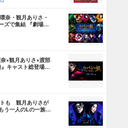
環奈・観月ありさ・
ーズで集結 『劇場…
奈×観月ありさ×渡部
娘』キャスト総登場…
トも 観月ありさが
“もう一人のLの一族…