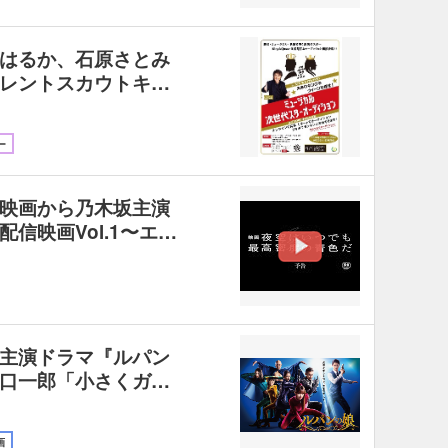
はるか、石原さとみ
レントスカウトキ…
ー
映画から乃木坂主演
信映画Vol.1〜エ…
主演ドラマ『ルパン
口一郎「小さくガ…
画