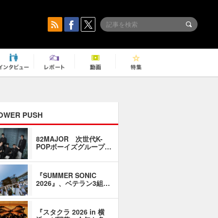
OWER PUSH
82MAJOR 次世代K-
「同窓会に
POPボーイズグループ…
い」――1
『SUMMER SONIC
石井琢磨「
2026』、ベテラン3組…
なるように
『スタクラ 2026 in 横
横内謙介×