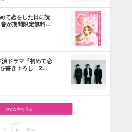
めて恋をした日に読
2巻が期間限定無料…
恭子主演ドラマ『初めて恋
を書き下ろし 2…
次の3件を見る
2
1
次へ