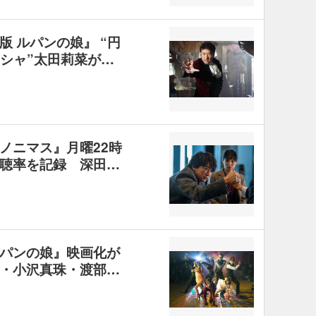
 ルパンの娘』 “円
ーシャ”太田莉菜が…
ノニマス』月曜22時
聴率を記録 深田…
パンの娘』映画化が
・⼩沢真珠・渡部…