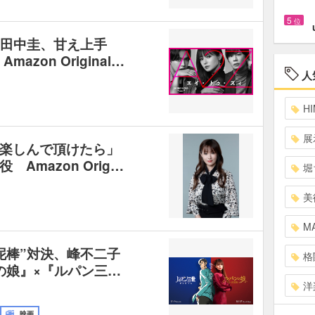
5
位
は田中圭、甘え上手
zon Original…
人
HI
展
楽しんで頂けたら」
Amazon Orig…
堀
美
MA
泥棒”対決、峰不二子
格
の娘』×『ルパン三…
洋
映画