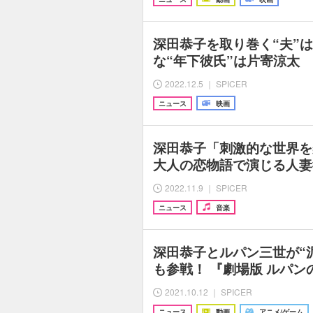
深田恭子を取り巻く“夫”
な“年下彼氏”は片寄涼太 Ama
2022.12.5 ｜ SPICER
ニュース
映画
深田恭子「刺激的な世界を
大人の恋物語で演じる人妻役 
2022.11.9 ｜ SPICER
ニュース
音楽
深田恭子とルパン三世が“
も参戦！ 『劇場版 ルパン
2021.10.12 ｜ SPICER
ニュース
動画
アニメ/ゲーム