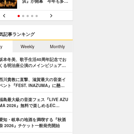
浜』が開幕 今年も多…
あやつり人
気記事ランキング
ly
Weekly
Monthly
坂本冬美、歌手生活40周年記念でお
くる明治座公演のメインビジュア…
西川貴教に直撃、滋賀最大の音楽イ
ベント『FEST. INAZUMA』に懸…
福島最大級の音楽フェス『LIVE AZU
MA 2026』無料で楽しめるEC…
愛知・岐阜の地酒を満喫する『秋酒
祭 2026』チケット一般発売開始