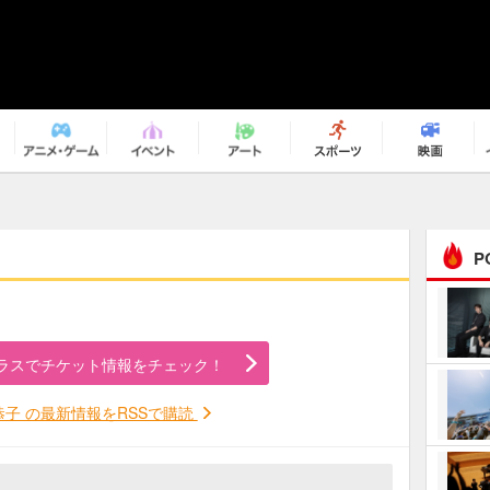
P
まるで原作の世界から飛
び出してきたよう！ 圧…
ラスでチケット情報をチェック！
ｅｐｌｕｓ ｗｅｅｋｅ
ｎｄ ｃｌｕｂ
恭子 の最新情報をRSSで購読
ＲｅｏＮａ“ピルグリム”