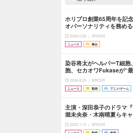
ホリプロ創業65周年を記
オパーソナリティを務める
2025.5.20 ｜ SPICER
ニュース
舞台
染谷将太がヘルパーT細胞
胞、セカオワFukaseが“
2024.8.20 ｜ SPICER
ニュース
動画
アニメ/ゲーム
主演・深田恭子のドラマ『A
堀未央奈・木南晴夏らキャ
2023.1.12 ｜ SPICER
ニュース
動画
映画