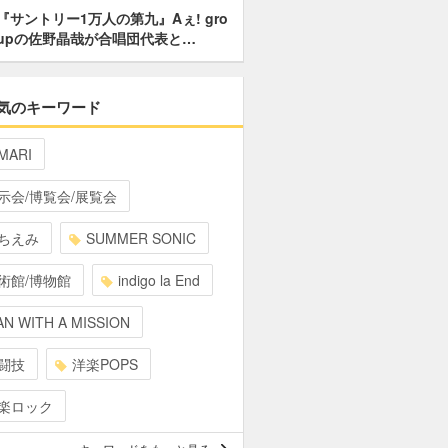
『サントリー1万人の第九』Aぇ! gro
upの佐野晶哉が合唱団代表と…
気のキーワード
MARI
示会/博覧会/展覧会
ちえみ
SUMMER SONIC
術館/博物館
indigo la End
N WITH A MISSION
闘技
洋楽POPS
楽ロック