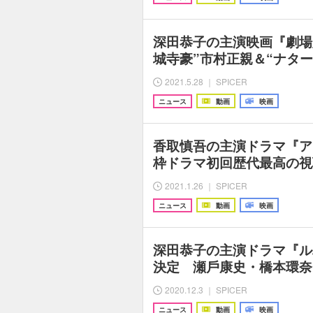
深田恭子の主演映画『劇場版
城寺豪”市村正親＆“ナタ
2021.5.28 ｜ SPICER
ニュース
動画
映画
香取慎吾の主演ドラマ『ア
枠ドラマ初回歴代最高の視
2021.1.26 ｜ SPICER
ニュース
動画
映画
深⽥恭⼦の主演ドラマ『ル
決定 瀬⼾康史・橋本環奈
2020.12.3 ｜ SPICER
ニュース
動画
映画