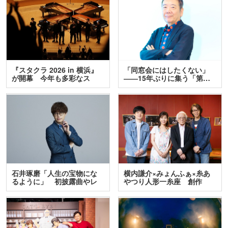
『スタクラ 2026 in 横浜』
「同窓会にはしたくない」
が開幕 今年も多彩なス
――15年ぶりに集う「第…
テ…
石井琢磨「人生の宝物にな
横内謙介×みょんふぁ×糸あ
るように」 初披露曲やレ
やつり人形一糸座 創作
ア…
人…