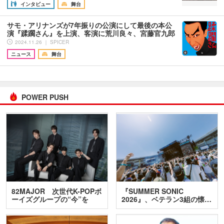
インタビュー
舞台
サモ・アリナンズが7年振りの公演にして最後の本公
演『蹂躙さん』を上演、客演に荒川良々、宮藤官九郎
2024.11.26 ｜ SPICER
ニュース
舞台
POWER PUSH
82MAJOR 次世代K-POPボ
『SUMMER SONIC
ーイズグループの“今”を
2026』、ベテラン3組の懐…
訊…