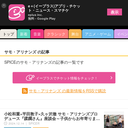
×
e＋(イープラス)アプリ - チケッ
ト・ニュース・スマチケ
表示
eplus inc.
無料 - Google Play
トップ
新着
音楽
クラシック
舞台
アニメ・ゲーム
イベン
サモ・アリナンズ の記事
SPICEのサモ・アリナンズの記事の一覧です
イープラスでチケット情報をチェック！
サモ・アリナンズ の最新情報をRSSで購読
小松和重×平田敦子×久ヶ沢徹 サモ・アリナンズプロ
デュース『蹂躙さん』座談会～子供からお年寄りま…
2024.12.14 ｜ SPICER