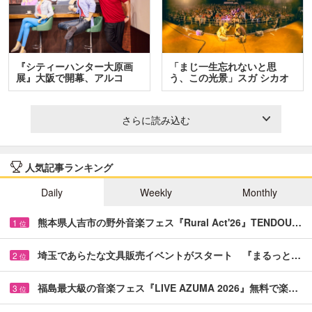
『シティーハンター大原画
「まじ一生忘れないと思
展』大阪で開幕、アルコ
う、この光景」スガ シカオ
＆…
と…
さらに読み込む
人気記事ランキング
Daily
Weekly
Monthly
熊本県人吉市の野外音楽フェス『Rural Act'26』TENDOU…
1
位
埼玉であらたな文具販売イベントがスタート 『まるっと…
2
位
福島最大級の音楽フェス『LIVE AZUMA 2026』無料で楽…
3
位