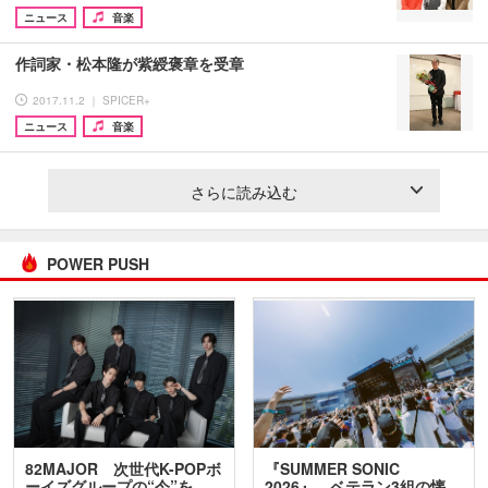
ニュース
音楽
作詞家・松本隆が紫綬褒章を受章
2017.11.2 ｜ SPICER+
ニュース
音楽
さらに読み込む
POWER PUSH
82MAJOR 次世代K-POPボ
『SUMMER SONIC
ーイズグループの“今”を
2026』、ベテラン3組の懐…