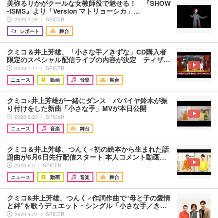
美弥るりかがクールな女教師役で魅せる！ 『SHOW
-ISMS』より「Version マトリョーシカ」…
2020.7.28 ｜ SPICER
レポート
舞台
クミコ＆井上芳雄、「小さな手／きずな」CD購入者
限定のスペシャル配信ライブの内容が決定 ティザ…
2020.7.17 ｜ SPICER
ニュース
動画
音楽
舞台
クミコ×井上芳雄が一緒にダンス パパイヤ鈴木が振
り付けをした新曲「小さな手」MVが本日公開
2020.6.23 ｜ SPICER
ニュース
音楽
舞台
クミコ＆井上芳雄、つんく♂初の絵本から生まれた話
題曲が6月6日先行配信スタート 本人コメント動画…
2020.6.5 ｜ SPICER
ニュース
動画
音楽
舞台
クミコ&井上芳雄、つんく♂作詞作曲で“母と子の愛情
と絆”を歌うデュエット・シングル「小さな手／き…
2020.4.27 ｜ SPICER