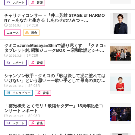
レポート
音楽
チャリティコンサート『井上芳雄 STAGE of HARMO
NY ～あなたと生きる しあわせのひみつ～…
2026.5.1 ｜ SPICER
ニュース
舞台
クミコ×Juni×Masaya×Shinで語り尽くす 『クミコ×
タブレット純 昭和ジュークBOX ～昭和歌謡とシャ…
2026.3.6 ｜ SPICER
レポート
音楽
シャンソン歌手・クミコの「歌は決して泥に塗れては
いけない」という思いーー歌い手として最高の喜び…
2025.10.2 ｜ SPICER
インタビュー
音楽
「徳光和夫 とくモリ！歌謡サタデー」15周年記念コ
ンサートレポート
2025.4.25 ｜ SPICER
レポート
音楽