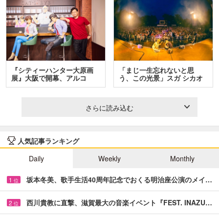
『シティーハンター大原画
「まじ一生忘れないと思
展』大阪で開幕、アルコ
う、この光景」スガ シカオ
＆…
と…
さらに読み込む
人気記事ランキング
Daily
Weekly
Monthly
坂本冬美、歌手生活40周年記念でおくる明治座公演のメイ…
1
位
西川貴教に直撃、滋賀最大の音楽イベント『FEST. INAZU…
2
位