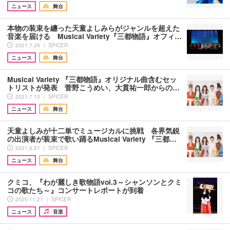
ニュース
舞台
本物の装束を纏った天童よしみらがジャンルを超えた
音楽を届ける Musical Variety『三都物語』オフィ…
2021.7.26 ｜ SPICER
ニュース
舞台
Musical Variety 『三都物語』オリジナル曲含むセッ
トリストが発表 菅野こうめい、大貫祐一郎からの…
2021.7.12 ｜ SPICER
ニュース
舞台
天童よしみが十二単でミュージカルに挑戦 各界気鋭
の出演者が装束で歌い踊るMusical Variety 『三都…
2021.6.21 ｜ SPICER
ニュース
舞台
クミコ、『わが麗しき歌物語vol.3～シャンソンとクミ
コの歌たち～』コンサートレポートが到着
2020.11.27 ｜ SPICER
ニュース
音楽