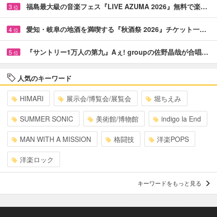
福島最大級の音楽フェス『LIVE AZUMA 2026』無料で楽…
3
位
愛知・岐阜の地酒を満喫する『秋酒祭 2026』チケット一…
4
位
『サントリー1万人の第九』Aぇ! groupの佐野晶哉が合唱…
5
位
人気のキーワード
HIMARI
展示会/博覧会/展覧会
堀ちえみ
SUMMER SONIC
美術館/博物館
indigo la End
MAN WITH A MISSION
格闘技
洋楽POPS
洋楽ロック
キーワードをもっと見る