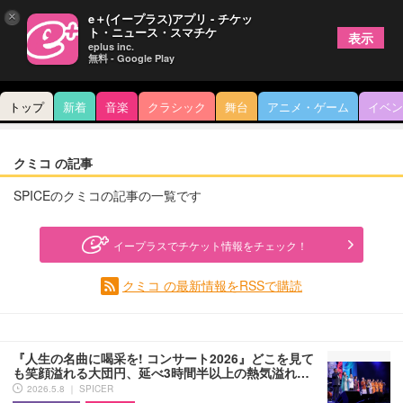
×
e＋(イープラス)アプリ - チケッ
ト・ニュース・スマチケ
表示
eplus inc.
無料 - Google Play
トップ
新着
音楽
クラシック
舞台
アニメ・ゲーム
イベン
クミコ の記事
SPICEのクミコの記事の一覧です
イープラスでチケット情報をチェック！
クミコ の最新情報をRSSで購読
『人生の名曲に喝采を! コンサート2026』どこを見て
も笑顔溢れる大団円、延べ3時間半以上の熱気溢れ…
2026.5.8 ｜ SPICER