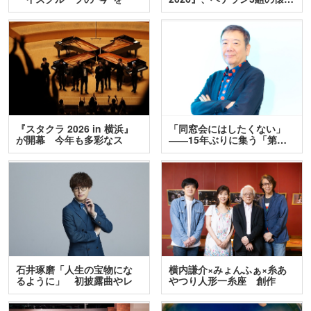
訊…
『スタクラ 2026 in 横浜』
「同窓会にはしたくない」
が開幕 今年も多彩なス
――15年ぶりに集う「第…
テ…
石井琢磨「人生の宝物にな
横内謙介×みょんふぁ×糸あ
るように」 初披露曲やレ
やつり人形一糸座 創作
ア…
人…