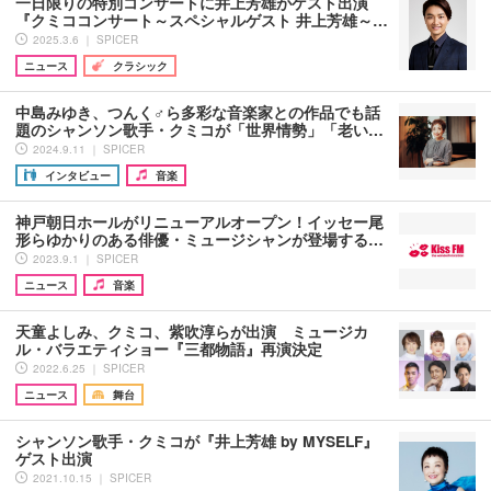
一日限りの特別コンサートに井上芳雄がゲスト出演
『クミココンサート～スペシャルゲスト 井上芳雄～…
2025.3.6 ｜ SPICER
ニュース
クラシック
中島みゆき、つんく♂ら多彩な音楽家との作品でも話
題のシャンソン歌手・クミコが「世界情勢」「老い…
2024.9.11 ｜ SPICER
インタビュー
音楽
神戸朝日ホールがリニューアルオープン！イッセー尾
形らゆかりのある俳優・ミュージシャンが登場する…
2023.9.1 ｜ SPICER
ニュース
音楽
天童よしみ、クミコ、紫吹淳らが出演 ミュージカ
ル・バラエティショー『三都物語』再演決定
2022.6.25 ｜ SPICER
ニュース
舞台
シャンソン歌手・クミコが『井上芳雄 by MYSELF』
ゲスト出演
2021.10.15 ｜ SPICER