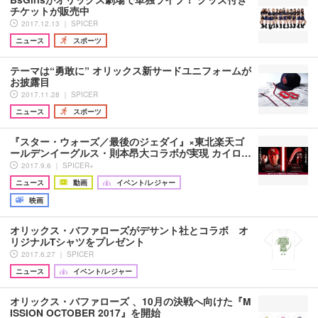
チケットが販売中
2017.12.13 ｜ SPICER
ニュース
スポーツ
テーマは“勇敢に” オリックス新サードユニフォームが
お披露目
2017.11.28 ｜ SPICER
ニュース
スポーツ
『スター・ウォーズ／最後のジェダイ』×東北楽天ゴ
ールデンイーグルス・則本昂大コラボが実現 カイロ…
2017.9.6 ｜ SPICER+
ニュース
動画
イベント/レジャー
映画
オリックス・バファローズがデサント社とコラボ オ
リジナルTシャツをプレゼント
2017.6.27 ｜ SPICER
ニュース
イベント/レジャー
オリックス・バファローズ 、10月の決戦へ向けた『M
ISSION OCTOBER 2017』を開始