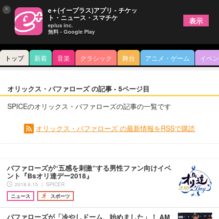
×
e＋(イープラス)アプリ - チケッ
ト・ニュース・スマチケ
表示
eplus inc.
無料 - Google Play
トップ
新着
音楽
クラシック
舞台
アニメ・ゲーム
イベン
オリックス・バファローズ の記事 - 5ページ目
SPICEのオリックス・バファローズの記事の一覧です
オリックス・バファローズ の最新情報をRSSで購読
バファローズが“五感を刺激”する男性ファン向けイベ
ント『Bsオリ達デー2018』
2018.6.15 ｜ SPICER
ニュース
スポーツ
バファローズが「冷やしドーム、始めました」！ AM