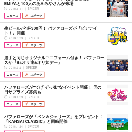
EMIYAと100人のあめみやさんが来場
2018.6.11 ｜ SPICER
ニュース
スポーツ
生ビールが1杯300円！ バファローズが『ビアナイ
ト！』開催
2018.5.23 ｜ SPICER
ニュース
スポーツ
選手と同じオリジナルユニフォーム付き！ バファロー
ズが『Bsオリ達&オリ姫デー』
2018.5.2 ｜ SPICER
ニュース
スポーツ
バファローズが“てげ ぞっ魂”なイベント開催！ 母の
日サプライズ募集も
2018.4.29 ｜ SPICER
ニュース
スポーツ
バファローズが「ベン＆ジェリーズ」をプレゼント！
『KANSAI CLASSIC』と同時開催
2018.4.24 ｜ SPICER