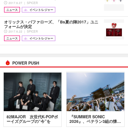
2017.6.27 ｜ SPICER
ニュース
イベント/レジャー
オリックス・バファローズ、「Bs夏の陣2017」ユニ
フォームが決定
2017.6.22 ｜ SPICER
ニュース
イベント/レジャー
POWER PUSH
82MAJOR 次世代K-POPボ
『SUMMER SONIC
ーイズグループの“今”を
2026』、ベテラン3組の懐…
訊…