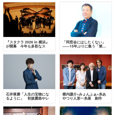
『スタクラ 2026 in 横浜』
「同窓会にはしたくない」
が開幕 今年も多彩なス
――15年ぶりに集う「第…
テ…
石井琢磨「人生の宝物にな
横内謙介×みょんふぁ×糸あ
るように」 初披露曲やレ
やつり人形一糸座 創作
ア…
人…