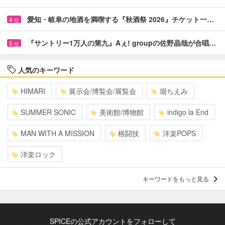
愛知・岐阜の地酒を満喫する『秋酒祭 2026』チケット一…
4
位
『サントリー1万人の第九』Aぇ! groupの佐野晶哉が合唱…
5
位
人気のキーワード
HIMARI
展示会/博覧会/展覧会
堀ちえみ
SUMMER SONIC
美術館/博物館
indigo la End
MAN WITH A MISSION
格闘技
洋楽POPS
洋楽ロック
キーワードをもっと見る
SPICEの公式アカウントをフォローして