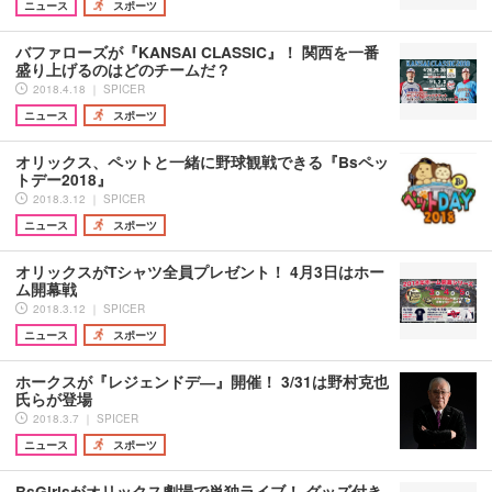
ニュース
スポーツ
バファローズが『KANSAI CLASSIC』！ 関西を一番
盛り上げるのはどのチームだ？
2018.4.18 ｜ SPICER
ニュース
スポーツ
オリックス、ペットと一緒に野球観戦できる『Bsペッ
トデー2018』
2018.3.12 ｜ SPICER
ニュース
スポーツ
オリックスがTシャツ全員プレゼント！ 4月3日はホー
ム開幕戦
2018.3.12 ｜ SPICER
ニュース
スポーツ
ホークスが『レジェンドデ―』開催！ 3/31は野村克也
氏らが登場
2018.3.7 ｜ SPICER
ニュース
スポーツ
BsGirlsがオリックス劇場で単独ライブ！ グッズ付き