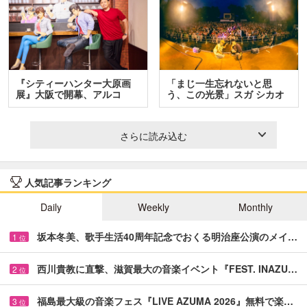
『シティーハンター大原画
「まじ一生忘れないと思
展』大阪で開幕、アルコ
う、この光景」スガ シカオ
＆…
と…
さらに読み込む
人気記事ランキング
Daily
Weekly
Monthly
坂本冬美、歌手生活40周年記念でおくる明治座公演のメイ…
1
位
西川貴教に直撃、滋賀最大の音楽イベント『FEST. INAZU…
2
位
福島最大級の音楽フェス『LIVE AZUMA 2026』無料で楽…
3
位