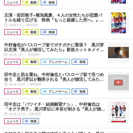
ニュース
動画
映画
主演・前田敦子×菊池風磨、４人の女性たちが恋愛バ
トルを繰り広げる 映画『もっと超越した所へ。』…
2022.7.5 ｜ SPICER
ニュース
動画
映画
中村倫也がバスローブ姿でガチガチに緊張？ 黒川芽
以主演『美人が婚活してみたら』新規カット＆メイ…
2019.1.31 ｜ SPICER
ニュース
動画
アニメ/ゲーム
映画
田中圭と肌を重ね、中村倫也とバスローブ姿で見つめ
合う 黒川芽以が翻弄される『美人が婚活してみた…
2018.12.27 ｜ SPICER
ニュース
動画
アニメ/ゲーム
映画
田中圭は「バツイチ・結婚願望ナシ」、中村倫也は
「オクテ男子」 黒川芽以に本音が刺さる『美人が婚…
2018.12.18 ｜ SPICER
ニュース
映画