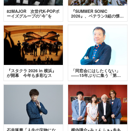
82MAJOR 次世代K-POPボ
『SUMMER SONIC
ーイズグループの“今”を
2026』、ベテラン3組の懐…
訊…
『スタクラ 2026 in 横浜』
「同窓会にはしたくない」
が開幕 今年も多彩なス
――15年ぶりに集う「第…
テ…
石井琢磨「人生の宝物にな
横内謙介×みょんふぁ×糸あ