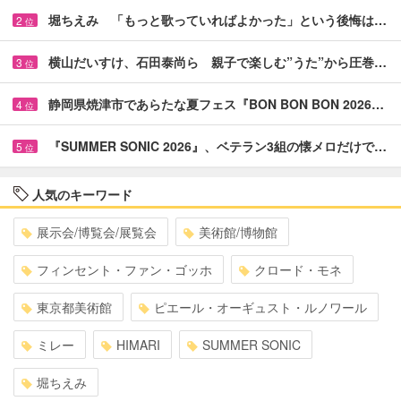
堀ちえみ 「もっと歌っていればよかった」という後悔は…
2
位
横山だいすけ、石田泰尚ら 親子で楽しむ”うた”から圧巻…
3
位
静岡県焼津市であらたな夏フェス『BON BON BON 2026…
4
位
『SUMMER SONIC 2026』、ベテラン3組の懐メロだけで…
5
位
人気のキーワード
展示会/博覧会/展覧会
美術館/博物館
フィンセント・ファン・ゴッホ
クロード・モネ
東京都美術館
ピエール・オーギュスト・ルノワール
ミレー
HIMARI
SUMMER SONIC
堀ちえみ