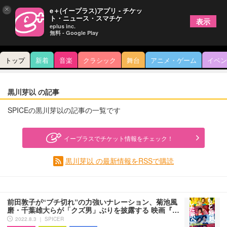
×
e＋(イープラス)アプリ - チケッ
ト・ニュース・スマチケ
表示
eplus inc.
無料 - Google Play
トップ
新着
音楽
クラシック
舞台
アニメ・ゲーム
イベン
黒川芽以 の記事
SPICEの黒川芽以の記事の一覧です
イープラスでチケット情報をチェック！
黒川芽以 の最新情報をRSSで購読
前田敦子が“ブチ切れ”の力強いナレーション、菊池風
磨・千葉雄大らが「クズ男」ぶりを披露する 映画『…
2022.8.3 ｜ SPICER