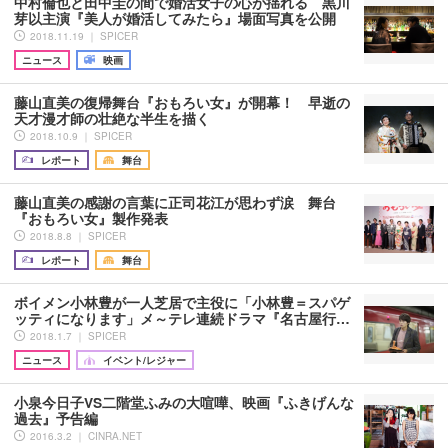
中村倫也と田中圭の間で婚活女子の心が揺れる 黒川
芽以主演『美人が婚活してみたら』場面写真を公開
2018.11.19 ｜ SPICER
ニュース
映画
藤山直美の復帰舞台『おもろい女』が開幕！ 早逝の
天才漫才師の壮絶な半生を描く
2018.10.9 ｜ SPICER
レポート
舞台
藤山直美の感謝の言葉に正司花江が思わず涙 舞台
『おもろい女』製作発表
2018.8.8 ｜ SPICER
レポート
舞台
ボイメン小林豊が一人芝居で主役に「小林豊＝スパゲ
ッティになります」メ～テレ連続ドラマ『名古屋行…
2018.1.7 ｜ SPICER
ニュース
イベント/レジャー
小泉今日子VS二階堂ふみの大喧嘩、映画『ふきげんな
過去』予告編
2016.3.2 ｜ CINRA.NET