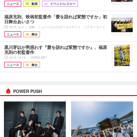
ニュース
動画
イベント/レジャー
福原充則、映画初監督作「愛を語れば変態ですか」初
日舞台あいさつ
2015.12.4 ｜ 演劇・ミュージカルのポータルサイト シアターガイド
ニュース
舞台
黒川芽以が男惑わす『愛を語れば変態ですか』、福原
充則の初監督作
2015.10.14 ｜ CINRA.NET
ニュース
舞台
POWER PUSH