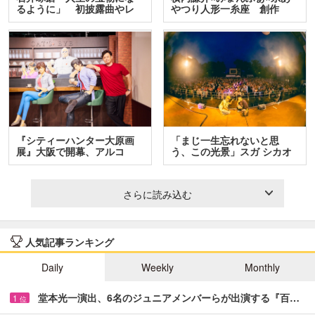
るように」 初披露曲やレ
やつり人形一糸座 創作
ア…
人…
『シティーハンター大原画
「まじ一生忘れないと思
展』大阪で開幕、アルコ
う、この光景」スガ シカオ
＆…
と…
さらに読み込む
人気記事ランキング
Daily
Weekly
Monthly
堂本光一演出、6名のジュニアメンバーらが出演する『百…
1
位