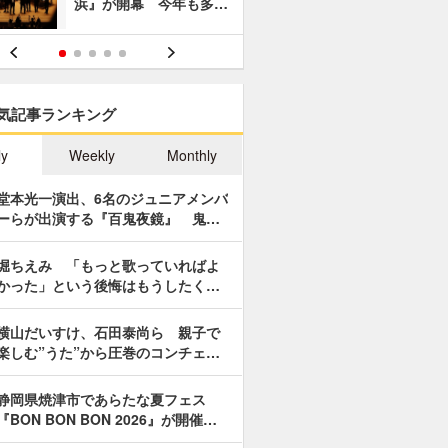
浜』が開幕 今年も多…
あやつり人
気記事ランキング
ly
Weekly
Monthly
堂本光一演出、6名のジュニアメンバ
ーらが出演する『百鬼夜鏡』 鬼…
堀ちえみ 「もっと歌っていればよ
かった」という後悔はもうしたく…
横山だいすけ、石田泰尚ら 親子で
楽しむ”うた”から圧巻のコンチェ…
静岡県焼津市であらたな夏フェス
『BON BON BON 2026』が開催…