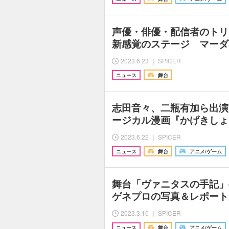
声優・俳優・配信者のトリ
新感覚のステージ マーダ
2023.6.23 ｜ SPICER
ニュース
舞台
志田音々、二瓶有加ら出演
ージカル漫画『かげきしょ
2023.6.22 ｜ SPICER
ニュース
舞台
アニメ/ゲーム
舞台「ヴァニタスの手記」-E
ゲネプロの写真＆レポート
2023.3.10 ｜ SPICER
ニュース
舞台
アニメ/ゲーム