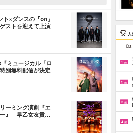
コント×ダンスの『on』
ゲストを迎えて上演
人
Dai
の『ミュージカル「ロ
1
位
特別無料配信が決定
2
位
3
位
リーミング演劇『エ
ー』 早乙女友貴…
4
位