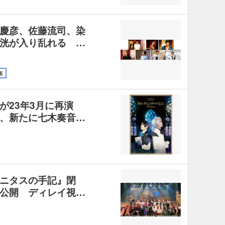
慶彦、佐藤流司、染
洸が入り乱れる …
画
が23年3月に再演
、新たに七木奏音…
ニタスの手記』閉
公開 ディレイ視…