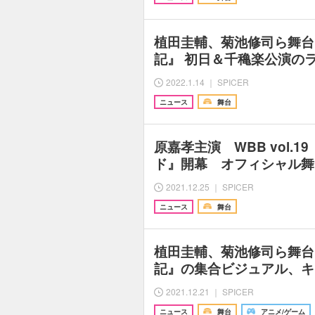
植田圭輔、菊池修司ら舞台
記』 初日＆千穐楽公演の
2022.1.14 ｜ SPICER
ニュース
舞台
原嘉孝主演 WBB vol.
ド』開幕 オフィシャル舞
2021.12.25 ｜ SPICER
ニュース
舞台
植田圭輔、菊池修司ら舞台
記』の集合ビジュアル、キ
2021.12.21 ｜ SPICER
ニュース
舞台
アニメ/ゲーム