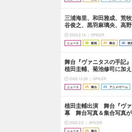
三浦海里、和田雅成、荒牧
谷俊之、黒羽麻璃央、高野
2023.2.14 ｜ SPICER
ニュース
動画
舞台
映
舞台『ヴァニタスの手記』
植田圭輔、菊池修司に加え
2022.12.26 ｜ SPICER
ニュース
舞台
アニメ/ゲーム
植田圭輔出演 舞台『ヴァ
幕 舞台写真＆集合写真が
2022.2.2 ｜ SPICER
ニュース
舞台