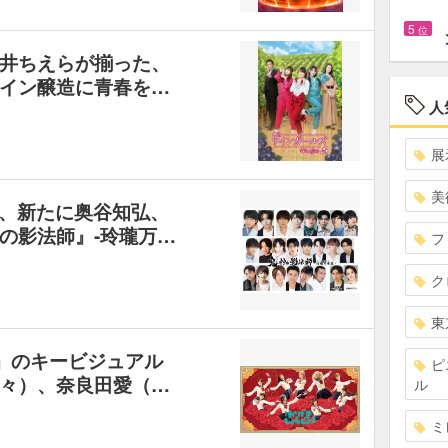
5
位
井ちえらが揃った、
イン醸造に青春を…
人
展
美
、新たに奥谷知弘、
の影法師』-玲瓏万…
フ
ク
東
!』のキービジュアル
ピ
々）、奈良田愛（…
ル
ミ