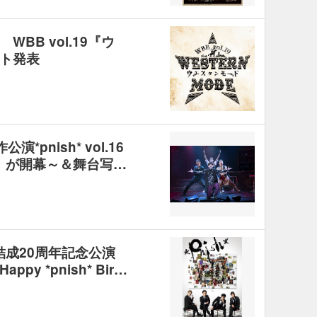
BB vol.19『ウ
スト発表
演*pnish* vol.16
）』が開幕～＆舞台写…
、結成20周年記念公演
y *pnish* Bir…