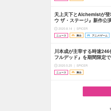
天上天下とAlchemist
ウ ザ・ステージ』新作公
2020.8.14 ｜ SPICER
ニュース
舞台
アニメ/ゲーム
川本成が主宰する時速24
フルデッド』を期間限定で
2020.5.25 ｜ SPICER
ニュース
舞台