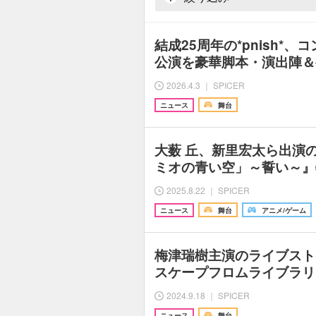
結成25周年の*pnish*、
公演を豪華脚本・演出陣＆
2026.4.3 ｜ SPICER
ニュース
舞台
大薮 丘、新里宏太ら出演
ミオの青い空」～誓い～』
2025.8.22 ｜ SPICER
ニュース
舞台
アニメ/ゲーム
梅津瑞樹主演のライブスト
スケープフロムライブラリ
2024.9.18 ｜ SPICER
ニュース
舞台