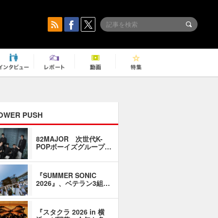
OWER PUSH
82MAJOR 次世代K-
「同窓会に
POPボーイズグループ…
い」――1
『SUMMER SONIC
石井琢磨「
2026』、ベテラン3組…
なるように
『スタクラ 2026 in 横
横内謙介×