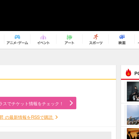
P
まるで原作の世界から飛
び出してきたよう！ 圧…
ラスでチケット情報をチェック！
ｅｐｌｕｓ ｗｅｅｋｅ
ｎｄ ｃｌｕｂ
昇 の最新情報をRSSで購読
ＲｅｏＮａ“ピルグリム”