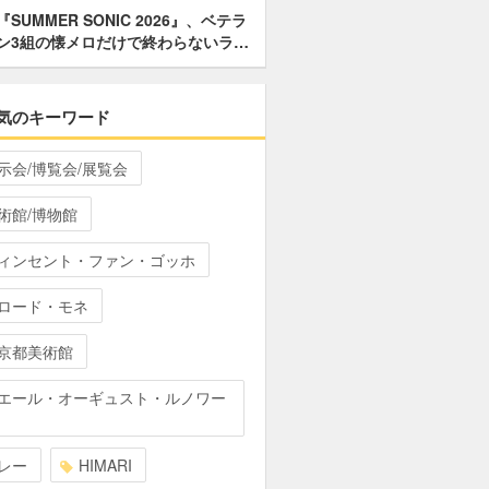
『SUMMER SONIC 2026』、ベテラ
ン3組の懐メロだけで終わらないラ…
気のキーワード
示会/博覧会/展覧会
術館/博物館
ィンセント・ファン・ゴッホ
ロード・モネ
京都美術館
エール・オーギュスト・ルノワー
レー
HIMARI