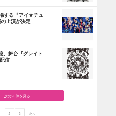
が登場する『アイ★チュ
演の上演が決定
6億、舞台『グレイト
配信
次の20件を見る
2
3
1
次へ