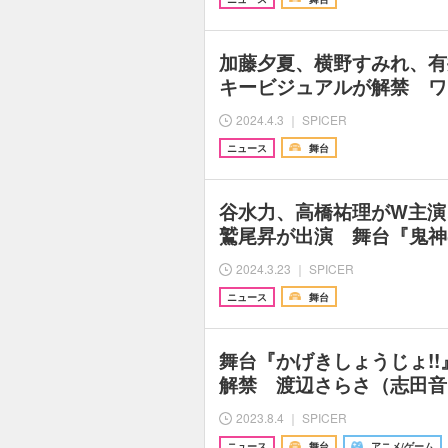
加藤夕夏、横野すみれ、有
キービジュアルが解禁 ワ
2024.4.3 ｜ SPICER
ニュース
舞台
谷水力、高橋祐理がW主演
鷲尾昇が出演 舞台『鬼神
2024.3.23 ｜ SPICER
ニュース
舞台
舞台『かげきしょうじょ!
解禁 渡辺さらさ（志田音
2023.8.4 ｜ SPICER
ニュース
舞台
アニメ/ゲーム