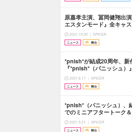
原嘉孝主演、冨岡健翔出演 W
エスタンモード』全キャ
2021.10.30 ｜ SPICER
ニュース
舞台
*pnish*が結成20周年、新作公
『*pnish*（パニッシュ
2021.6.17 ｜ SPICER
ニュース
舞台
*pnish*（パニッシュ）
でのミニアフタートーク＆Happ
2021.5.21 ｜ SPICER
ニュース
舞台