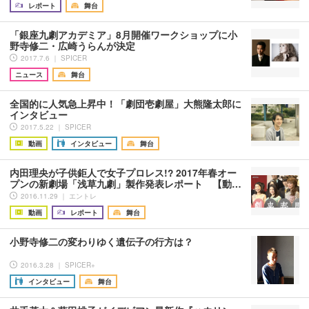
レポート
舞台
「銀座九劇アカデミア」8月開催ワークショップに小
野寺修二・広崎うらんが決定
2017.7.6 ｜ SPICER
ニュース
舞台
全国的に人気急上昇中！「劇団壱劇屋」大熊隆太郎に
インタビュー
2017.5.22 ｜ SPICER
動画
インタビュー
舞台
内田理央が子供鉅人で女子プロレス!? 2017年春オー
プンの新劇場「浅草九劇」製作発表レポート 【動…
2016.11.29 ｜ エントレ
動画
レポート
舞台
小野寺修二の変わりゆく遺伝子の行方は？
2016.3.28 ｜ SPICER+
インタビュー
舞台