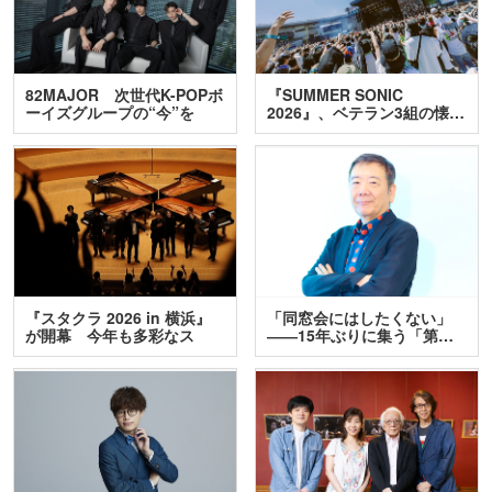
82MAJOR 次世代K-POPボ
『SUMMER SONIC
ーイズグループの“今”を
2026』、ベテラン3組の懐…
訊…
『スタクラ 2026 in 横浜』
「同窓会にはしたくない」
が開幕 今年も多彩なス
――15年ぶりに集う「第…
テ…