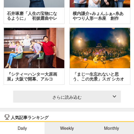
石井琢磨「人生の宝物にな
横内謙介×みょんふぁ×糸あ
るように」 初披露曲やレ
やつり人形一糸座 創作
ア…
人…
『シティーハンター大原画
「まじ一生忘れないと思
展』大阪で開幕、アルコ
う、この光景」スガ シカオ
＆…
と…
さらに読み込む
人気記事ランキング
Daily
Weekly
Monthly