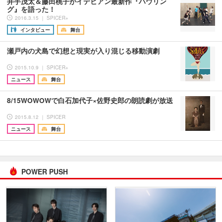
井手茂太＆藤田桃子がイデビアン最新作『ハウリン
グ』を語った！
2016.3.15 ｜ SPICER+
インタビュー
舞台
瀬戸内の犬島で幻想と現実が入り混じる移動演劇
2015.10.9 ｜ SPICER+
ニュース
舞台
8/15WOWOWで白石加代子×佐野史郎の朗読劇が放送
2015.8.12 ｜ SPICER
ニュース
舞台
POWER PUSH