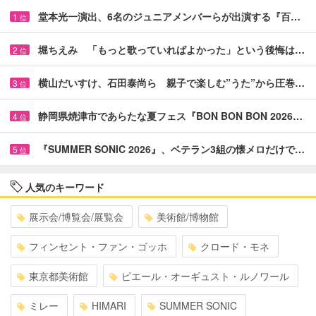
堂本光一演出、6名のジュニアメンバーらが出演する『百…
1
位
堀ちえみ 「もっと歌っていればよかった」という後悔は…
2
位
横山だいすけ、石田泰尚ら 親子で楽しむ”うた”から圧巻…
3
位
静岡県焼津市であらたな夏フェス『BON BON BON 2026…
4
位
『SUMMER SONIC 2026』、ベテラン3組の懐メロだけで…
5
位
人気のキーワード
展示会/博覧会/展覧会
美術館/博物館
フィンセント・ファン・ゴッホ
クロード・モネ
東京都美術館
ピエール・オーギュスト・ルノワール
ミレー
HIMARI
SUMMER SONIC