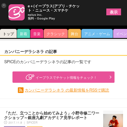
×
e＋(イープラス)アプリ - チケッ
ト・ニュース・スマチケ
表示
eplus inc.
無料 - Google Play
トップ
新着
音楽
クラシック
舞台
アニメ・ゲーム
イベン
カンパニーデラシネラ の記事
SPICEのカンパニーデラシネラの記事の一覧です
イープラスでチケット情報をチェック！
カンパニーデラシネラ の最新情報をRSSで購読
「ただ、立つことから始めてみよう」小野寺修二ワー
クショップ～銀座九劇アカデミア見学レポート
2017.11.8 ｜ SPICER