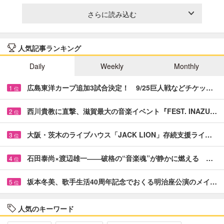
さらに読み込む
人気記事ランキング
Daily
Weekly
Monthly
広島東洋カープ追加3試合決定！ 9/25巨人戦などチケッ…
1
位
西川貴教に直撃、滋賀最大の音楽イベント『FEST. INAZU…
2
位
大阪・茨木のライブハウス「JACK LION」存続支援ライ…
3
位
石田泰尚×渡辺雄一――破格の“音楽魂”が静かに燃える …
4
位
坂本冬美、歌手生活40周年記念でおくる明治座公演のメイ…
5
位
人気のキーワード