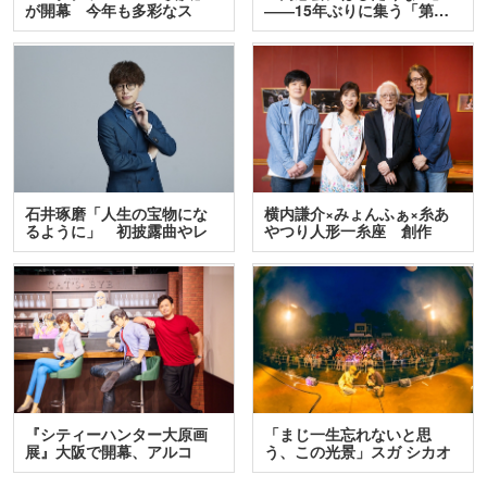
が開幕 今年も多彩なス
――15年ぶりに集う「第…
テ…
石井琢磨「人生の宝物にな
横内謙介×みょんふぁ×糸あ
るように」 初披露曲やレ
やつり人形一糸座 創作
ア…
人…
『シティーハンター大原画
「まじ一生忘れないと思
展』大阪で開幕、アルコ
う、この光景」スガ シカオ
＆…
と…