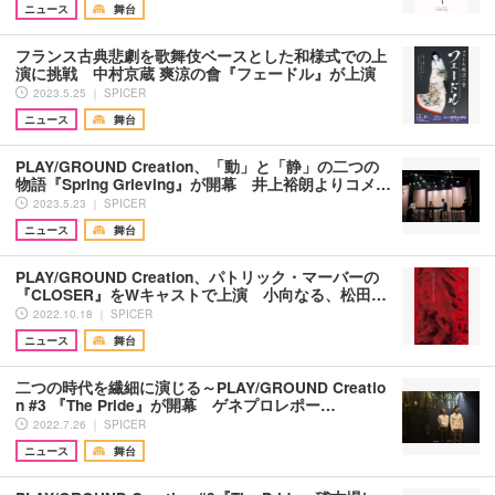
ニュース
舞台
フランス古典悲劇を歌舞伎ベースとした和様式での上
演に挑戦 中村京蔵 爽涼の會『フェードル』が上演
2023.5.25 ｜ SPICER
ニュース
舞台
PLAY/GROUND Creation、「動」と「静」の二つの
物語『Spring Grieving』が開幕 井上裕朗よりコメ…
2023.5.23 ｜ SPICER
ニュース
舞台
PLAY/GROUND Creation、パトリック・マーバーの
『CLOSER』をWキャストで上演 小向なる、松田…
2022.10.18 ｜ SPICER
ニュース
舞台
二つの時代を繊細に演じる～PLAY/GROUND Creatio
n #3 『The Pride』が開幕 ゲネプロレポー…
2022.7.26 ｜ SPICER
ニュース
舞台