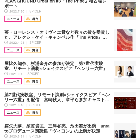
PLAY/GROUND Creation #3『The Pride』稽古場レ
ポート
2022.7.20 ｜ SPICER
ニュース
舞台
英・ローレンス・オリヴィエ賞など数々の賞を受賞し
た、アレクシ・ケイ・キャンベル作『The Pride』…
2022.4.28 ｜ SPICER
ニュース
舞台
屋比久知奈、杉浦奎介の参加が決定 第7世代実験
室、リモート演劇×シェイクスピア『ヘンリー六世』
2021.9.1 ｜ SPICER
ニュース
舞台
第7世代実験室、リモート演劇×シェイクスピア『ヘン
リー六世』を配信 宮崎秋人、章平ら参加キャスト…
2021.8.16 ｜ SPICER
ニュース
舞台
霧矢大夢、須賀貴匡、三津谷亮、池田努が出演 unra
toプロデュース朗読集『ヴィヨン』の上演が決定
2020.9.21 ｜ SPICER