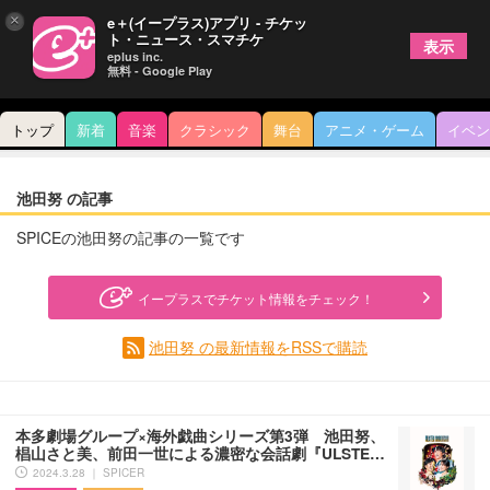
×
e＋(イープラス)アプリ - チケッ
ト・ニュース・スマチケ
表示
eplus inc.
無料 - Google Play
トップ
新着
音楽
クラシック
舞台
アニメ・ゲーム
イベン
池田努 の記事
SPICEの池田努の記事の一覧です
イープラスでチケット情報をチェック！
池田努 の最新情報をRSSで購読
本多劇場グループ×海外戯曲シリーズ第3弾 池田努、
椙山さと美、前田一世による濃密な会話劇『ULSTE…
2024.3.28 ｜ SPICER