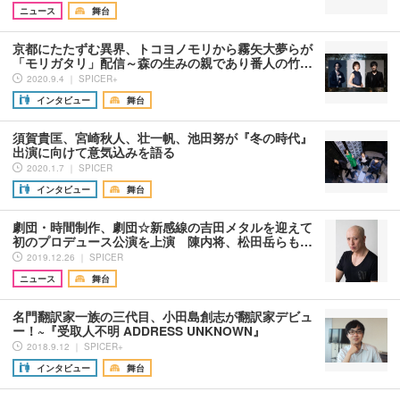
ニュース
舞台
京都にたたずむ異界、トコヨノモリから霧矢大夢らが
「モリガタリ」配信～森の生みの親であり番人の竹…
2020.9.4 ｜ SPICER+
インタビュー
舞台
須賀貴匡、宮崎秋人、壮一帆、池田努が『冬の時代』
出演に向けて意気込みを語る
2020.1.7 ｜ SPICER
インタビュー
舞台
劇団・時間制作、劇団☆新感線の吉田メタルを迎えて
初のプロデュース公演を上演 陳内将、松田岳らも…
2019.12.26 ｜ SPICER
ニュース
舞台
名門翻訳家一族の三代目、小田島創志が翻訳家デビュ
ー！~『受取人不明 ADDRESS UNKNOWN』
2018.9.12 ｜ SPICER+
インタビュー
舞台