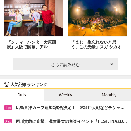
『シティーハンター大原画
「まじ一生忘れないと思
展』大阪で開幕、アルコ
う、この光景」スガ シカオ
＆…
と…
さらに読み込む
人気記事ランキング
Daily
Weekly
Monthly
広島東洋カープ追加3試合決定！ 9/25巨人戦などチケッ…
1
位
西川貴教に直撃、滋賀最大の音楽イベント『FEST. INAZU…
2
位