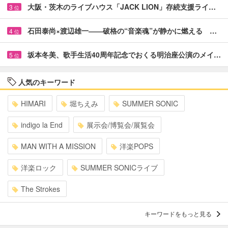
大阪・茨木のライブハウス「JACK LION」存続支援ライ…
3
位
石田泰尚×渡辺雄一――破格の“音楽魂”が静かに燃える …
4
位
坂本冬美、歌手生活40周年記念でおくる明治座公演のメイ…
5
位
人気のキーワード
HIMARI
堀ちえみ
SUMMER SONIC
indigo la End
展示会/博覧会/展覧会
MAN WITH A MISSION
洋楽POPS
洋楽ロック
SUMMER SONICライブ
The Strokes
キーワードをもっと見る