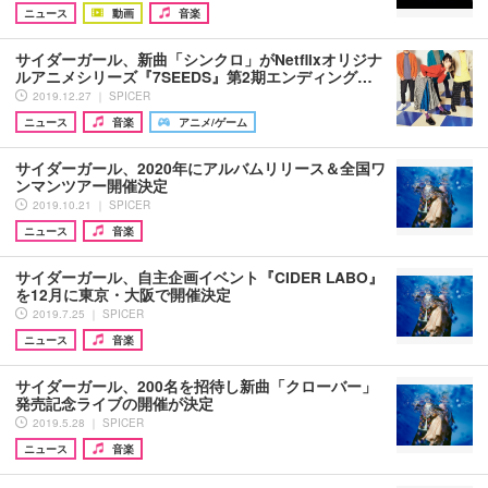
ニュース
動画
音楽
サイダーガール、新曲「シンクロ」がNetflixオリジナ
ルアニメシリーズ『7SEEDS』第2期エンディング…
2019.12.27 ｜ SPICER
ニュース
音楽
アニメ/ゲーム
サイダーガール、2020年にアルバムリリース＆全国ワ
ンマンツアー開催決定
2019.10.21 ｜ SPICER
ニュース
音楽
サイダーガール、自主企画イベント『CIDER LABO』
を12月に東京・大阪で開催決定
2019.7.25 ｜ SPICER
ニュース
音楽
サイダーガール、200名を招待し新曲「クローバー」
発売記念ライブの開催が決定
2019.5.28 ｜ SPICER
ニュース
音楽