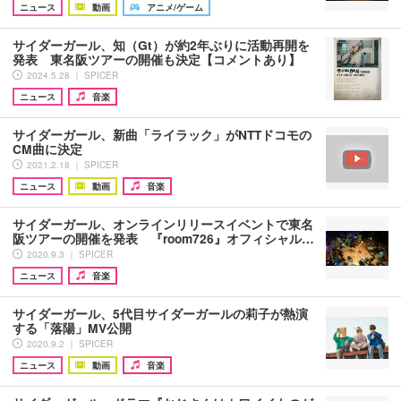
ニュース
動画
アニメ/ゲーム
サイダーガール、知（Gt）が約2年ぶりに活動再開を
発表 東名阪ツアーの開催も決定【コメントあり】
2024.5.28 ｜ SPICER
ニュース
音楽
サイダーガール、新曲「ライラック」がNTTドコモの
CM曲に決定
2021.2.18 ｜ SPICER
ニュース
動画
音楽
サイダーガール、オンラインリリースイベントで東名
阪ツアーの開催を発表 『room726』オフィシャル…
2020.9.3 ｜ SPICER
ニュース
音楽
サイダーガール、5代目サイダーガールの莉子が熱演
する「落陽」MV公開
2020.9.2 ｜ SPICER
ニュース
動画
音楽