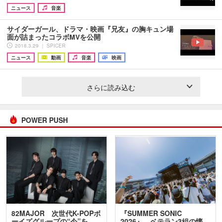
ニュース
音楽
サイダーガール、ドラマ・映画『兄友』の胸キュン場
面が詰まったコラボMVを公開
2018.3.29 ｜ SPICER
ニュース
動画
音楽
映画
さらに読み込む
POWER PUSH
82MAJOR 次世代K-POPボ
『SUMMER SONIC
ーイズグループの“今”を
2026』、ベテラン3組の懐…