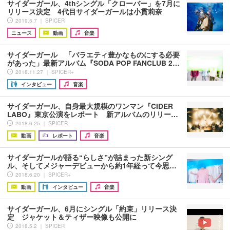
サイダーガール、4thシングル「クローバー」を7月に
リリース決定 4代目サイダーガールは小貫莉奈
2019.5.7 ｜ SPICER
ニュース
動画
音楽
サイダーガール 「バラエティ豊かなものにする必要
があった」最新アルバム『SODA POP FANCLUB 2…
2018.11.27 ｜ SPICER+
インタビュー
音楽
サイダーガール、自身最大規模のワンマン『CIDER
LABO』東京公演をレポート 新アルバムのリリー…
2018.6.25 ｜ SPICER
動画
レポート
音楽
サイダーガールが語る“らしさ”が詰まった新シング
ル、そしてメジャーデビューから約1年経って今思…
2018.6.20 ｜ SPICER+
動画
インタビュー
音楽
サイダーガール、6月にシングル「約束」リリース決
定 ジャケット＆ティザー映像も公開に
2018.5.2 ｜ SPICER