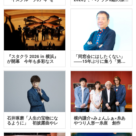
訊…
『スタクラ 2026 in 横浜』
「同窓会にはしたくない」
が開幕 今年も多彩なス
――15年ぶりに集う「第…
テ…
石井琢磨「人生の宝物にな
横内謙介×みょんふぁ×糸あ
るように」 初披露曲やレ
やつり人形一糸座 創作
ア…
人…