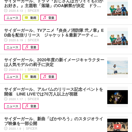
サイダーガール、ドラマ『おじさんはカワイイものが
お好き。』主題歌「落陽」のOA解禁が決定 ドラ…
2020.8.13 ｜ SPICER
ニュース
動画
音楽
サイダーガール、TVアニメ『炎炎ノ消防隊 弐ノ章』E
D曲を配信リリース ジャケット＆最新アーティ…
2020.6.19 ｜ SPICER
ニュース
音楽
サイダーガール、2020年度の新イメージキャラクター
は人気モデルの莉子に決定
2020.6.11 ｜ SPICER
ニュース
動画
音楽
サイダーガール、アルバムのリリース記念イベントを
開催 LINE LIVEでは70万人以上が視聴
2020.1.17 ｜ SPICER
ニュース
音楽
サイダーガール、新曲「ばかやろう」のスタジオライ
ブ映像を一部公開
2020.1.9 ｜ SPICER