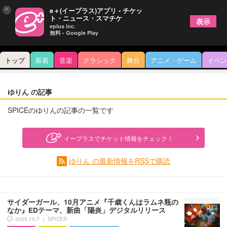
×
e＋(イープラス)アプリ - チケッ
ト・ニュース・スマチケ
表示
eplus inc.
無料 - Google Play
トップ
新着
音楽
クラシック
舞台
アニメ・ゲーム
イベン
ゆりん の記事
SPICEのゆりんの記事の一覧です
イープラスでチケット情報をチェック！
ゆりん の最新情報をRSSで購読
サイダーガール、10月アニメ『千歳くんはラムネ瓶の
なか』EDテーマ、新曲「陽炎」デジタルリリース
2025.10.7 ｜ SPICER