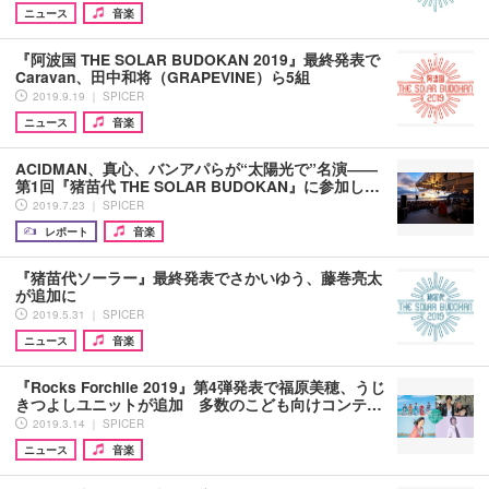
ニュース
音楽
『阿波国 THE SOLAR BUDOKAN 2019』最終発表で
Caravan、田中和将（GRAPEVINE）ら5組
2019.9.19 ｜ SPICER
ニュース
音楽
ACIDMAN、真心、バンアパらが“太陽光で”名演――
第1回『猪苗代 THE SOLAR BUDOKAN』に参加し…
2019.7.23 ｜ SPICER
レポート
音楽
『猪苗代ソーラー』最終発表でさかいゆう、藤巻亮太
が追加に
2019.5.31 ｜ SPICER
ニュース
音楽
『Rocks Forchile 2019』第4弾発表で福原美穂、うじ
きつよしユニットが追加 多数のこども向けコンテ…
2019.3.14 ｜ SPICER
ニュース
音楽