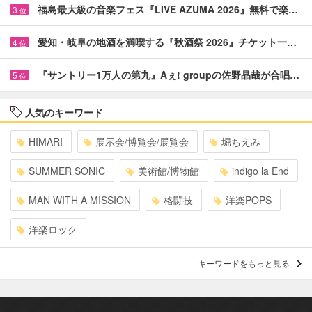
福島最大級の音楽フェス『LIVE AZUMA 2026』無料で楽…
3
位
愛知・岐阜の地酒を満喫する『秋酒祭 2026』チケット一…
4
位
『サントリー1万人の第九』Aぇ! groupの佐野晶哉が合唱…
5
位
人気のキーワード
HIMARI
展示会/博覧会/展覧会
堀ちえみ
SUMMER SONIC
美術館/博物館
indigo la End
MAN WITH A MISSION
格闘技
洋楽POPS
洋楽ロック
キーワードをもっと見る