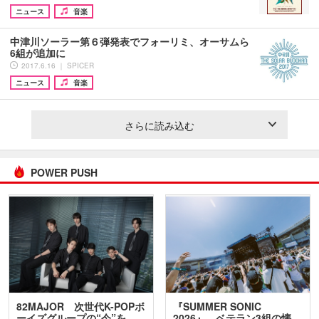
ニュース
音楽
中津川ソーラー第６弾発表でフォーリミ、オーサムら
6組が追加に
2017.6.16 ｜ SPICER
ニュース
音楽
さらに読み込む
POWER PUSH
82MAJOR 次世代K-POPボ
『SUMMER SONIC
ーイズグループの“今”を
2026』、ベテラン3組の懐…