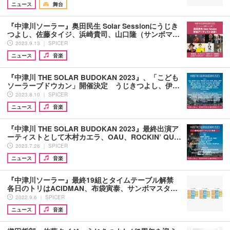
ニュース
舞台
『中津川ソーラー』奥田民生 Solar Sessionにうじき
つよし、佐藤タイジ、浜崎貴司、山口隆（サンボマ…
2023.9.13 ｜ SPICER
ニュース
音楽
『中津川 THE SOLAR BUDOKAN 2023』、「こども
ソーラーブドウカン」開催決定 うじきつよし、伊…
2023.8.10 ｜ SPICER
ニュース
音楽
『中津川 THE SOLAR BUDOKAN 2023』最終出演ア
ーティストとして木村カエラ、OAU、ROCKIN’ QU…
2023.7.26 ｜ SPICER
ニュース
音楽
『中津川ソーラー』最終19組とタイムテーブル解禁
各日のトリはACIDMAN、布袋寅泰、サンボマスタ…
2022.9.6 ｜ SPICER
ニュース
音楽