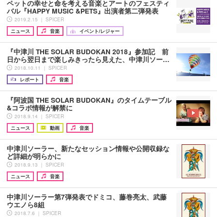
ペットの幸せと命を考える音楽とアートのフェスティ
バル『HAPPY MUSIC &PETS』出演者第二弾発表
2019.2.15 ｜ SPICER
ニュース
音楽
イベント/レジャー
『中津川 THE SOLAR BUDOKAN 2018』参加記 前
日から翌日まで楽しみきったら見えた、中津川ソー…
2018.10.11 ｜ SPICER
レポート
音楽
『阿波国 THE SOLAR BUDOKAN』のタイムテーブル
&コラボ情報が解禁に
2018.9.14 ｜ SPICER
ニュース
動画
音楽
中津川ソーラー、新たなセッション情報や公開収録な
ど詳細が明らかに
2018.9.13 ｜ SPICER
ニュース
音楽
中津川ソーラー第7弾発表でドミコ、藤巻亮太、武藤
ウエノら8組
2018.7.6 ｜ SPICER