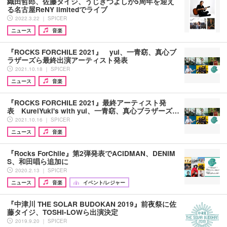
織田哲郎、佐藤タイジ、うじきつよしが5周年を迎え
る名古屋ReNY limitedでライブ
2022.3.22 ｜ SPICER
ニュース
音楽
『ROCKS FORCHILE 2021』 yui、一青窈、真心ブ
ラザーズら最終出演アーティスト発表
2021.10.18 ｜ SPICER
ニュース
音楽
『ROCKS FORCHILE 2021』最終アーティスト発
表 KureiYuki's with yui、一青窈、真心ブラザーズ…
2021.10.16 ｜ SPICER
ニュース
音楽
『Rocks ForChile』第2弾発表でACIDMAN、DENIM
S、和田唱ら追加に
2020.2.13 ｜ SPICER
ニュース
音楽
イベント/レジャー
『中津川 THE SOLAR BUDOKAN 2019』前夜祭に佐
藤タイジ、TOSHI-LOWら出演決定
2019.9.20 ｜ SPICER