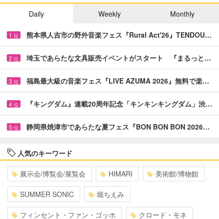
Daily
Weekly
Monthly
熊本県人吉市の野外音楽フェス『Rural Act'26』TENDOU…
1
位
埼玉であらたな文具販売イベントがスタート 『まるっと…
2
位
福島最大級の音楽フェス『LIVE AZUMA 2026』無料で楽…
3
位
『キングダム』連載20周年記念「キンキンキングダム」渋…
4
位
静岡県焼津市であらたな夏フェス『BON BON BON 2026…
5
位
人気のキーワード
展示会/博覧会/展覧会
HIMARI
美術館/博物館
SUMMER SONIC
堀ちえみ
フィンセント・ファン・ゴッホ
クロード・モネ