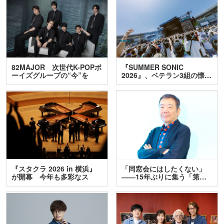
82MAJOR 次世代K-POPボ
『SUMMER SONIC
ーイズグループの“今”を
2026』、ベテラン3組の懐…
訊…
『スタクラ 2026 in 横浜』
「同窓会にはしたくない」
が開幕 今年も多彩なス
――15年ぶりに集う「第…
テ…