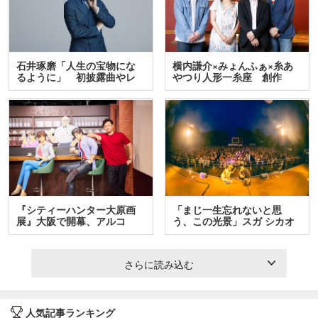
石井琢磨「人生の宝物にな
横内謙介×みょんふぁ×糸あ
るように」 初披露曲やレ
やつり人形一糸座 創作
ア…
人…
『シティーハンター大原画
「まじ一生忘れないと思
展』大阪で開幕、アルコ
う、この光景」スガ シカオ
＆…
と…
さらに読み込む
人気記事ランキング