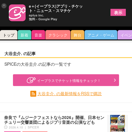
×
e＋(イープラス)アプリ - チケッ
ト・ニュース・スマチケ
表示
eplus inc.
無料 - Google Play
トップ
新着
音楽
クラシック
舞台
アニメ・ゲーム
イベン
大谷圭介. の記事
SPICEの大谷圭介.の記事の一覧です
イープラスでチケット情報をチェック！
大谷圭介. の最新情報をRSSで購読
奈良で『ムジークフェストなら2026』開催、日本セン
チュリー交響楽団によるジブリ音楽の公演なども
2026.4.10 ｜ SPICER