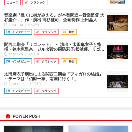
ニュース
クラシック
音楽劇『遠くに街がみえる』が本番間近～音楽監督 大
谷圭介．、作・演出 高杉征司、企画制作 上田晶人…
2023.3.13 ｜ SPICER
インタビュー
クラシック
舞台
関西二期会『リゴレット』 ～ 演出・太田麻衣子と指
揮・鈴木恵里奈、ジルダ役の周防彩子/松浦優、リゴ…
2022.11.9 ｜ SPICER
インタビュー
クラシック
舞台
太田麻衣子演出による関西二期会『フィガロの結婚』
～テーマは「伯爵一家、南国に行く！」
2019.10.11 ｜ SPICER
インタビュー
クラシック
POWER PUSH