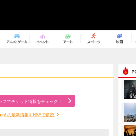
P
まるで原作の世界から飛
び出してきたよう！ 圧…
ラスでチケット情報をチェック！
ｅｐｌｕｓ ｗｅｅｋｅ
ｎｄ ｃｌｕｂ
rying! の最新情報をRSSで購読
ＲｅｏＮａ“ピルグリム”