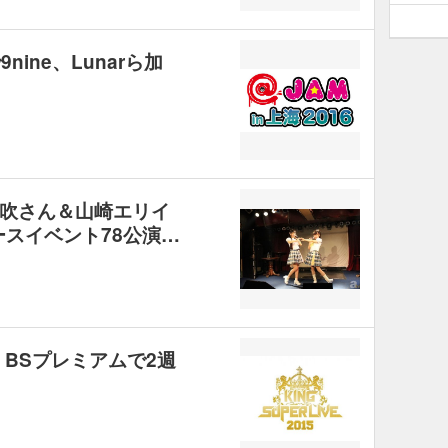
ine、Lunarら加
吹さん＆山崎エリイ
ースイベント78公演…
NHK BSプレミアムで2週