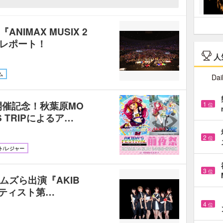
IMAX MUSIX 2
イブレポート！
人
ム
Dai
L』開催記念！秋葉原MO
1
位
'S TRIPによるア…
2
位
ト/レジャー
3
位
ムズら出演『AKIB
アーティスト第…
4
位