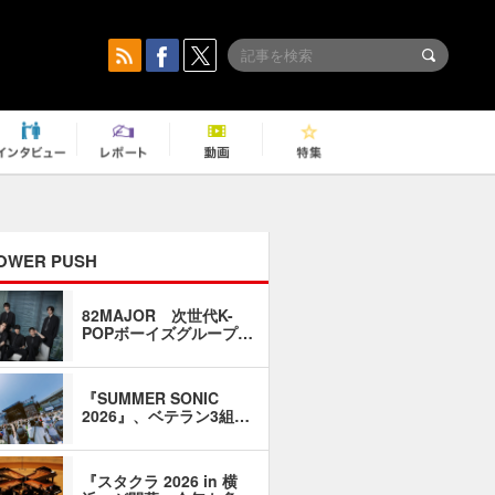
OWER PUSH
82MAJOR 次世代K-
「同窓会に
POPボーイズグループ…
い」――1
『SUMMER SONIC
石井琢磨「
2026』、ベテラン3組…
なるように
『スタクラ 2026 in 横
横内謙介×