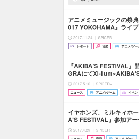
アニメミュージックの祭典『AN
017 YOKOHAMA』ラ
2017.11.24 ｜ SPICER
レポート
音楽
アニメ/ゲー
『AKIBA'S FESTIVA
GRAにてXi-lium×AKIBA
2017.5.10 ｜ SPICER+
ニュース
アニメ/ゲーム
イベン
イヤホンズ、ミルキィホー
A'S FESTIVAL』参加
2017.4.29 ｜ SPICER
ニュース
音楽
アニメ/ゲーム