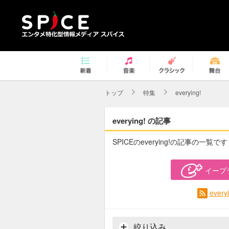
トップ
特集
everying!
everying! の記事
SPICEのeverying!の記事の一覧です
イープ
eve
絞り込み