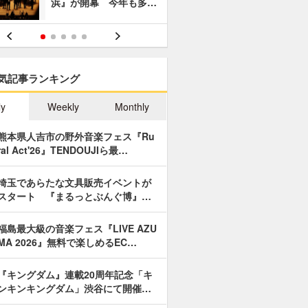
浜』が開幕 今年も多…
あやつり人
気記事ランキング
ly
Weekly
Monthly
熊本県人吉市の野外音楽フェス『Ru
ral Act'26』TENDOUJIら最…
埼玉であらたな文具販売イベントが
スタート 『まるっとぶんぐ博』…
福島最大級の音楽フェス『LIVE AZU
MA 2026』無料で楽しめるEC…
『キングダム』連載20周年記念「キ
ンキンキングダム」渋谷にて開催…