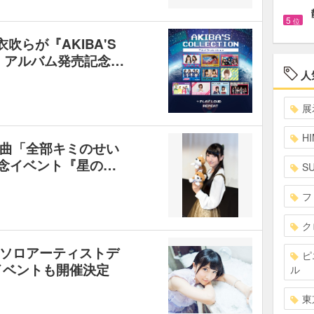
5
位
吹らが『AKIBA'S
ON- 』アルバム発売記念…
人
展
HI
曲「全部キミのせい
記念イベント『星の…
S
フ
ク
ソロアーティストデ
ピ
イベントも開催決定
ル
東