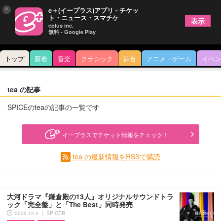
×
e＋(イープラス)アプリ - チケッ
ト・ニュース・スマチケ
表示
eplus inc.
無料 - Google Play
トップ
新着
音楽
クラシック
舞台
アニメ・ゲーム
イベン
tea の記事
SPICEのteaの記事の一覧です
イープラスでチケット情報をチェック！
tea の最新情報をRSSで購読
大河ドラマ『鎌倉殿の13人』オリジナルサウンドトラ
ック「完全盤」と「The Best」同時発売
2022.12.2 ｜ SPICER