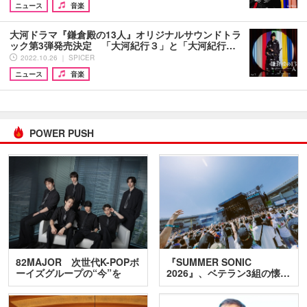
ニュース
音楽
大河ドラマ『鎌倉殿の13人』オリジナルサウンドトラ
ック第3弾発売決定 「大河紀行３」と「大河紀行…
2022.10.26 ｜ SPICER
ニュース
音楽
POWER PUSH
82MAJOR 次世代K-POPボ
『SUMMER SONIC
ーイズグループの“今”を
2026』、ベテラン3組の懐…
訊…