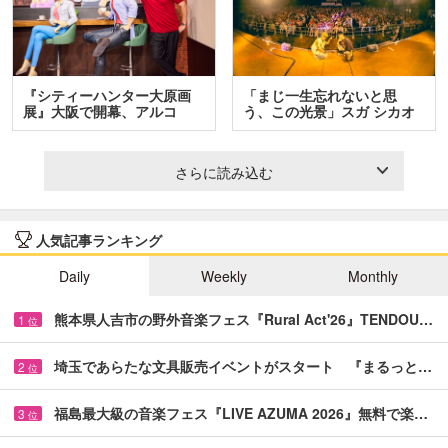
『シティーハンター大原画
「まじ一生忘れないと思
展』大阪で開幕、アルコ
う、この光景」スガ シカオ
＆…
と…
さらに読み込む
人気記事ランキング
Daily
Weekly
Monthly
熊本県人吉市の野外音楽フェス『Rural Act'26』TENDOU…
1
位
埼玉であらたな文具販売イベントがスタート 『まるっと…
2
位
福島最大級の音楽フェス『LIVE AZUMA 2026』無料で楽…
3
位