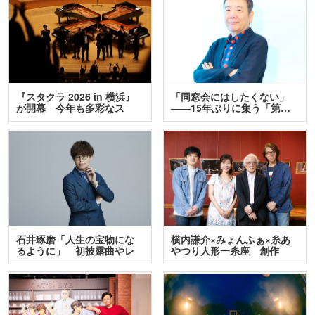
『スタクラ 2026 in 横浜』
「同窓会にはしたくない」
が開幕 今年も多彩なス
――15年ぶりに集う「第…
テ…
石井琢磨「人生の宝物にな
横内謙介×みょんふぁ×糸あ
るように」 初披露曲やレ
やつり人形一糸座 創作
ア…
人…