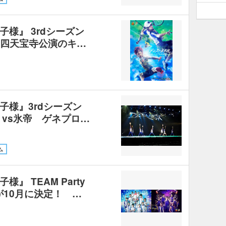
様』 3rdシーズン
寺 四天宝寺公演のキ…
子様』3rdシーズン
）vs氷帝 ゲネプロ…
ム
』 TEAM Party
催が10月に決定！ …