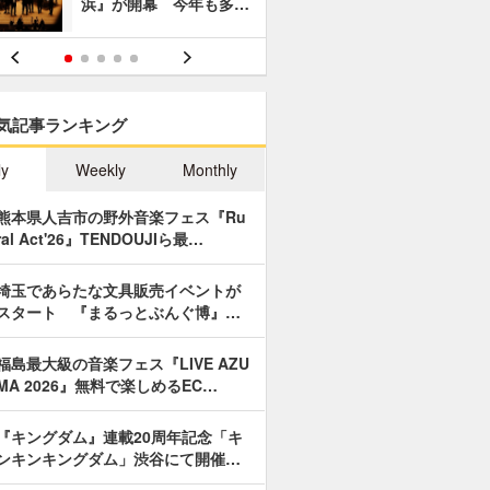
浜』が開幕 今年も多…
あやつり人
気記事ランキング
ly
Weekly
Monthly
熊本県人吉市の野外音楽フェス『Ru
ral Act'26』TENDOUJIら最…
埼玉であらたな文具販売イベントが
スタート 『まるっとぶんぐ博』…
福島最大級の音楽フェス『LIVE AZU
MA 2026』無料で楽しめるEC…
『キングダム』連載20周年記念「キ
ンキンキングダム」渋谷にて開催…