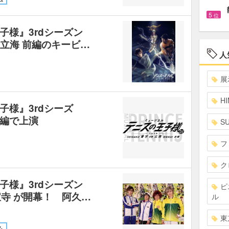
5
位
子様』3rdシーズン
s立海 前編のキービ…
人
展
HI
子様』3rdシーズ
編で上演
S
フ
ク
子様』3rdシーズン
ピ
宝寺 が開幕！ 阿久…
ル
東
ム