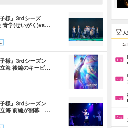
子様』3rdシーズ
青学(せいがく)vs…
人
ム
Dai
子様』3rdシーズン
1
位
s立海 後編のキービ…
2
位
3
位
子様』3rdシーズン
s立海 前編が開幕 …
4
位
ム