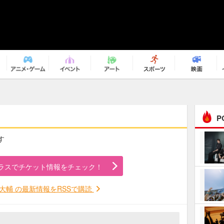
P
す
まるで原作の世界から飛
び出してきたよう！ 圧…
ラスでチケット情報をチェック！
ｅｐｌｕｓ ｗｅｅｋｅ
ｎｄ ｃｌｕｂ
大輔 の最新情報をRSSで購読
ＲｅｏＮａ“ピルグリム”