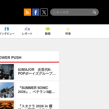
OWER PUSH
82MAJOR 次世代K-
「同窓会に
POPボーイズグループ…
い」――1
『SUMMER SONIC
石井琢磨「
2026』、ベテラン3組…
なるように
『スタクラ 2026 in 横
横内謙介×