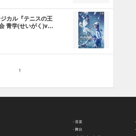
ージカル『テニスの王
会 青学(せいがく)v…
1
- 音楽
- 舞台