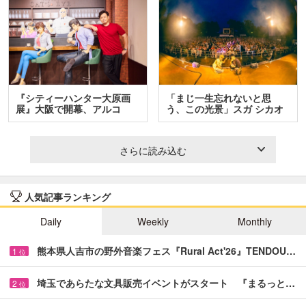
『シティーハンター大原画
「まじ一生忘れないと思
展』大阪で開幕、アルコ
う、この光景」スガ シカオ
＆…
と…
さらに読み込む
人気記事ランキング
Daily
Weekly
Monthly
熊本県人吉市の野外音楽フェス『Rural Act'26』TENDOU…
1
位
埼玉であらたな文具販売イベントがスタート 『まるっと…
2
位