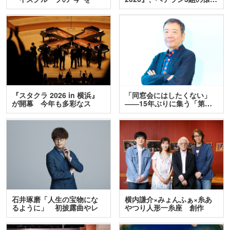
訊…
『スタクラ 2026 in 横浜』
「同窓会にはしたくない」
が開幕 今年も多彩なス
――15年ぶりに集う「第…
テ…
石井琢磨「人生の宝物にな
横内謙介×みょんふぁ×糸あ
るように」 初披露曲やレ
やつり人形一糸座 創作
ア…
人…