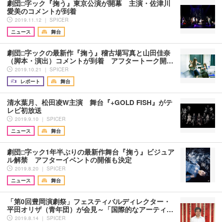
劇団□字ック『掬う』東京公演が開幕 主演・佐津川
愛美のコメントが到着
2019.11.12 ｜ SPICER
ニュース
舞台
劇団□字ックの最新作『掬う』稽古場写真と山田佳奈
（脚本・演出）コメントが到着 アフタートーク開…
2019.10.21 ｜ SPICER
レポート
舞台
清水葉月、松田凌W主演 舞台『+GOLD FISH』がテ
レビ初放送
2019.9.10 ｜ SPICER
ニュース
舞台
劇団□字ック1年半ぶりの最新作舞台『掬う』ビジュア
ル解禁 アフターイベントの開催も決定
2019.8.20 ｜ SPICER
ニュース
舞台
「第0回豊岡演劇祭」フェスティバルディレクター・
平田オリザ（青年団）が会見～「国際的なアーティ…
2019.8.14 ｜ SPICER