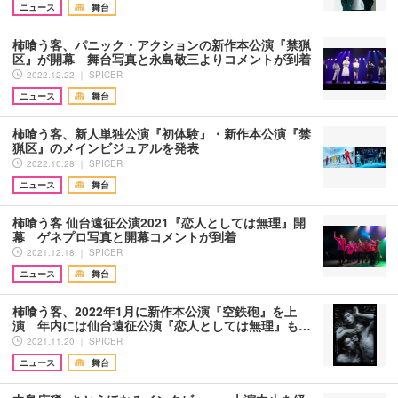
ニュース
舞台
柿喰う客、パニック・アクションの新作本公演『禁猟
区』が開幕 舞台写真と永島敬三よりコメントが到着
2022.12.22 ｜ SPICER
ニュース
舞台
柿喰う客、新人単独公演『初体験』・新作本公演『禁
猟区』のメインビジュアルを発表
2022.10.28 ｜ SPICER
ニュース
舞台
柿喰う客 仙台遠征公演2021『恋人としては無理』開
幕 ゲネプロ写真と開幕コメントが到着
2021.12.18 ｜ SPICER
ニュース
舞台
柿喰う客、2022年1月に新作本公演『空鉄砲』を上
演 年内には仙台遠征公演『恋人としては無理』も…
2021.11.20 ｜ SPICER
ニュース
舞台