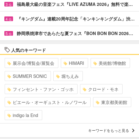
福島最大級の音楽フェス『LIVE AZUMA 2026』無料で楽…
3
位
『キングダム』連載20周年記念「キンキンキングダム」渋…
4
位
静岡県焼津市であらたな夏フェス『BON BON BON 2026…
5
位
人気のキーワード
展示会/博覧会/展覧会
HIMARI
美術館/博物館
SUMMER SONIC
堀ちえみ
フィンセント・ファン・ゴッホ
クロード・モネ
ピエール・オーギュスト・ルノワール
東京都美術館
indigo la End
キーワードをもっと見る