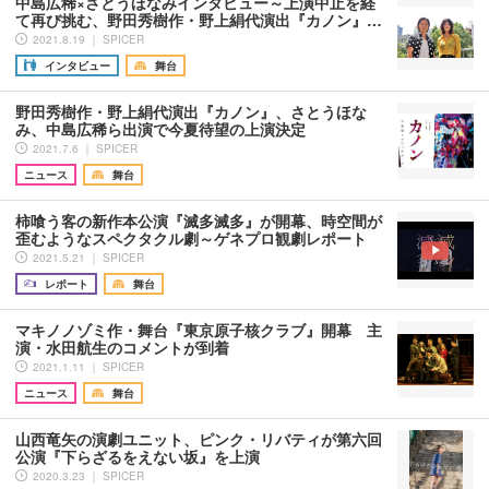
中島広稀×さとうほなみインタビュー～上演中止を経
て再び挑む、野田秀樹作・野上絹代演出『カノン』…
2021.8.19 ｜ SPICER
インタビュー
舞台
野田秀樹作・野上絹代演出『カノン』、さとうほな
み、中島広稀ら出演で今夏待望の上演決定
2021.7.6 ｜ SPICER
ニュース
舞台
柿喰う客の新作本公演『滅多滅多』が開幕、時空間が
歪むようなスペクタクル劇～ゲネプロ観劇レポート
2021.5.21 ｜ SPICER
レポート
舞台
マキノノゾミ作・舞台『東京原子核クラブ』開幕 主
演・水田航生のコメントが到着
2021.1.11 ｜ SPICER
ニュース
舞台
山西竜矢の演劇ユニット、ピンク・リバティが第六回
公演『下らざるをえない坂』を上演
2020.3.23 ｜ SPICER