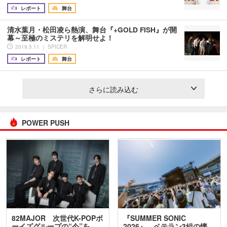
レポート
舞台
清水葉月・松田凌ら熱演、舞台『+GOLD FISH』が開
幕～至極のミステリを解明せよ！
2019.5.11 ｜ SPICER
レポート
舞台
さらに読み込む
POWER PUSH
82MAJOR 次世代K-POPボ
『SUMMER SONIC
ーイズグループの“今”を
2026』、ベテラン3組の懐…