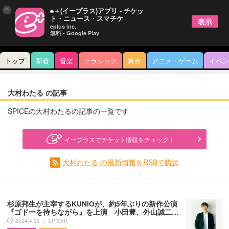
×
e＋(イープラス)アプリ - チケッ
ト・ニュース・スマチケ
表示
eplus inc.
無料 - Google Play
トップ
新着
音楽
クラシック
舞台
アニメ・ゲーム
イベン
大村わたる の記事
SPICEの大村わたるの記事の一覧です
イープラスでチケット情報をチェック！
大村わたる の最新情報をRSSで購読
杉原邦生が主宰するKUNIOが、約5年ぶりの新作公演
『ゴドーを待ちながら』を上演 小田豊、外山誠二…
2024.4.26 ｜ SPICER