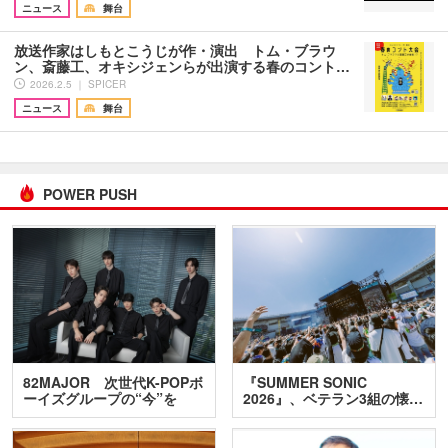
ニュース
舞台
放送作家はしもとこうじが作・演出 トム・ブラウ
ン、斎藤工、オキシジェンらが出演する春のコント…
2026.2.5 ｜ SPICER
ニュース
舞台
POWER PUSH
82MAJOR 次世代K-POPボ
『SUMMER SONIC
ーイズグループの“今”を
2026』、ベテラン3組の懐…
訊…