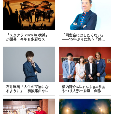
『スタクラ 2026 in 横浜』
「同窓会にはしたくない」
が開幕 今年も多彩なス
――15年ぶりに集う「第…
テ…
石井琢磨「人生の宝物にな
横内謙介×みょんふぁ×糸あ
るように」 初披露曲やレ
やつり人形一糸座 創作
ア…
人…