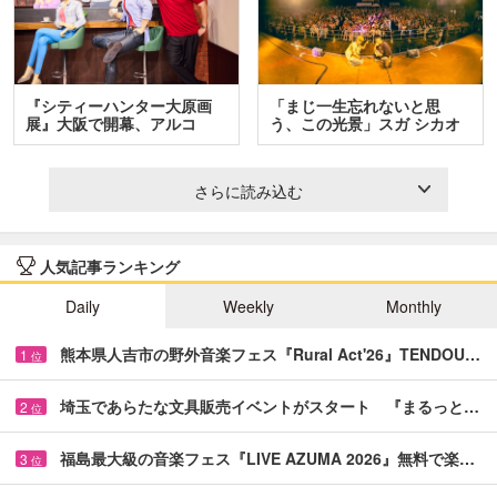
『シティーハンター大原画
「まじ一生忘れないと思
展』大阪で開幕、アルコ
う、この光景」スガ シカオ
＆…
と…
さらに読み込む
人気記事ランキング
Daily
Weekly
Monthly
熊本県人吉市の野外音楽フェス『Rural Act'26』TENDOU…
1
位
埼玉であらたな文具販売イベントがスタート 『まるっと…
2
位
福島最大級の音楽フェス『LIVE AZUMA 2026』無料で楽…
3
位