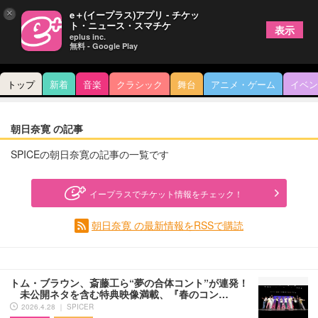
×
e＋(イープラス)アプリ - チケッ
ト・ニュース・スマチケ
表示
eplus inc.
無料 - Google Play
トップ
新着
音楽
クラシック
舞台
アニメ・ゲーム
イベン
朝日奈寛 の記事
SPICEの朝日奈寛の記事の一覧です
イープラスでチケット情報をチェック！
朝日奈寛 の最新情報をRSSで購読
トム・ブラウン、斎藤工ら“夢の合体コント”が連発！
未公開ネタを含む特典映像満載、『春のコン…
2026.4.28 ｜ SPICER