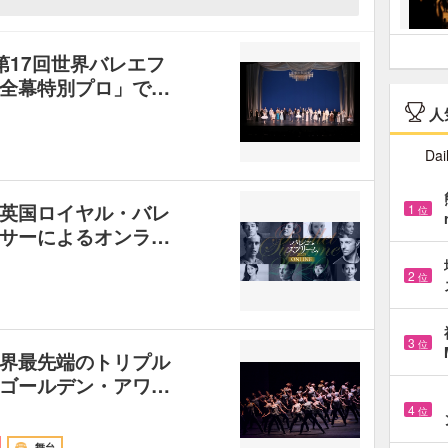
第17回世界バレエフ
全幕特別プロ」で…
人
Dai
英国ロイヤル・バレ
1
位
サーによるオンラ…
2
位
3
位
界最先端のトリプル
ゴールデン・アワ…
4
位
舞台