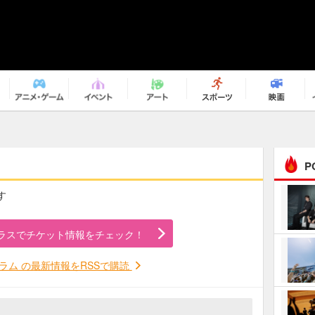
P
す
まるで原作の世界から飛
び出してきたよう！ 圧…
ラスでチケット情報をチェック！
ｅｐｌｕｓ ｗｅｅｋｅ
ｎｄ ｃｌｕｂ
ラム の最新情報をRSSで購読
ＲｅｏＮａ“ピルグリム”