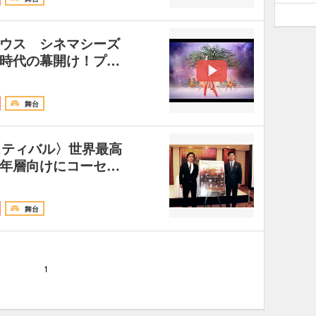
ウス シネマシーズ
～新時代の幕開け！プ…
舞台
スティバル〉世界最高
年層向けにコーセ…
舞台
1