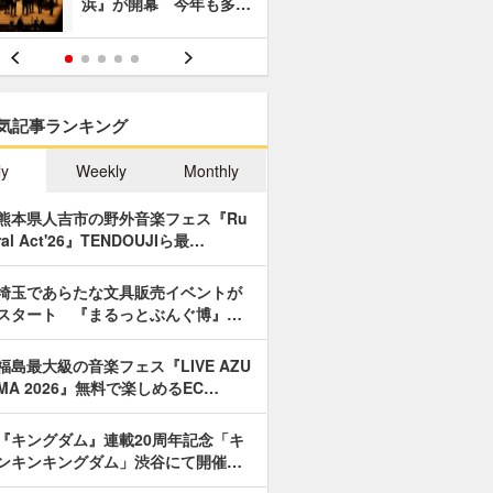
浜』が開幕 今年も多…
あやつり人
気記事ランキング
ly
Weekly
Monthly
熊本県人吉市の野外音楽フェス『Ru
ral Act'26』TENDOUJIら最…
埼玉であらたな文具販売イベントが
スタート 『まるっとぶんぐ博』…
福島最大級の音楽フェス『LIVE AZU
MA 2026』無料で楽しめるEC…
『キングダム』連載20周年記念「キ
ンキンキングダム」渋谷にて開催…