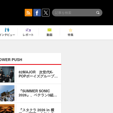
OWER PUSH
82MAJOR 次世代K-
「同窓会に
POPボーイズグループ…
い」――1
『SUMMER SONIC
石井琢磨「
2026』、ベテラン3組…
なるように
『スタクラ 2026 in 横
横内謙介×