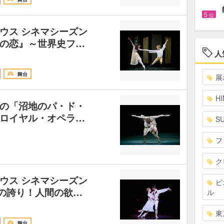
5
位
ウス シネマシーズン
の恋』～世界史フ…
人
舞台
展
HI
の「沼地のパ・ド・
ロイヤル・オペラ…
S
フ
ク
ウス シネマシーズン
ピ
本家の誇り！人間の欲…
ル
東
舞台