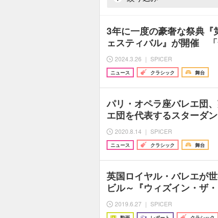
3年に一度の豪奢な祭典『
ェスティバル』が開催 「
2024.3.26 ｜ SPICER
ニュース
クラシック
舞台
パリ・オペラ座バレエ団、
エ団を代表するスターダン
2020.8.14 ｜ SPICER
ニュース
クラシック
舞台
英国ロイヤル・バレエが世
ビル～『ウィズイン・ザ・
2019.6.27 ｜ SPICER
動画
レポート
クラシック