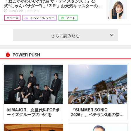
『ねこがかわいいだけ展 ザ・ディスタンス！』公
式“にゃんバサダー”に「ZIP!」お天気キャスターの…
2020.7.22 ｜ SPICER
ニュース
イベント/レジャー
アート
さらに読み込む
POWER PUSH
82MAJOR 次世代K-POPボ
『SUMMER SONIC
ーイズグループの“今”を
2026』、ベテラン3組の懐…
訊…