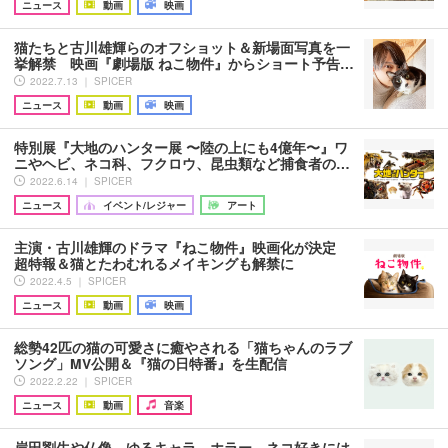
ニュース
動画
映画
猫たちと古川雄輝らのオフショット＆新場面写真を一
挙解禁 映画『劇場版 ねこ物件』からショート予告…
2022.7.13 ｜ SPICER
ニュース
動画
映画
特別展『大地のハンター展 〜陸の上にも4億年〜』ワ
ニやヘビ、ネコ科、フクロウ、昆虫類など捕食者の…
2022.6.14 ｜ SPICER
ニュース
イベント/レジャー
アート
主演・古川雄輝のドラマ『ねこ物件』映画化が決定
超特報＆猫とたわむれるメイキングも解禁に
2022.4.5 ｜ SPICER
ニュース
動画
映画
総勢42匹の猫の可愛さに癒やされる「猫ちゃんのラブ
ソング」MV公開＆『猫の日特番』を生配信
2022.2.22 ｜ SPICER
ニュース
動画
音楽
岸田劉生や仏像、ゆるキャラ、ホラー、ネコ好きには