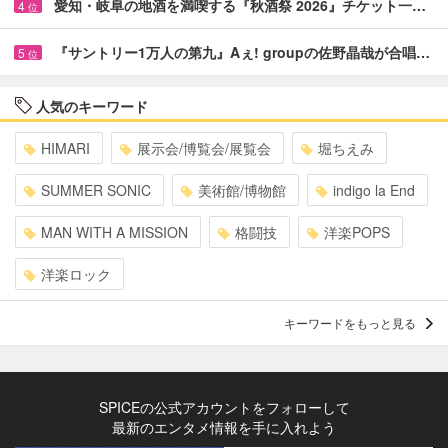
愛知・岐阜の地酒を満喫する『秋酒祭 2026』チケット一…
4
位
『サントリー1万人の第九』Aぇ! groupの佐野晶哉が合唱…
5
位
人気のキーワード
HIMARI
展示会/博覧会/展覧会
堀ちえみ
SUMMER SONIC
美術館/博物館
indigo la End
MAN WITH A MISSION
格闘技
洋楽POPS
洋楽ロック
キーワードをもっと見る
SPICEの公式アカウントをフォローして
最新のエンタメ情報を手に入れよう