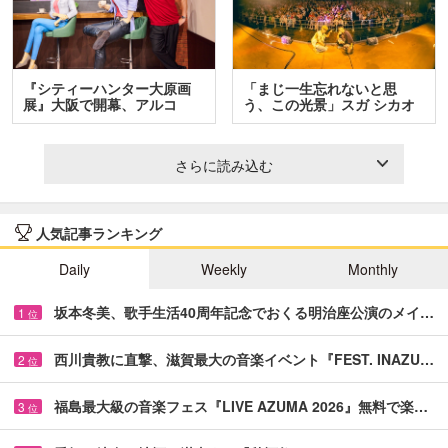
『シティーハンター大原画
「まじ一生忘れないと思
展』大阪で開幕、アルコ
う、この光景」スガ シカオ
＆…
と…
さらに読み込む
人気記事ランキング
Daily
Weekly
Monthly
坂本冬美、歌手生活40周年記念でおくる明治座公演のメイ…
1
位
西川貴教に直撃、滋賀最大の音楽イベント『FEST. INAZU…
2
位
福島最大級の音楽フェス『LIVE AZUMA 2026』無料で楽…
3
位