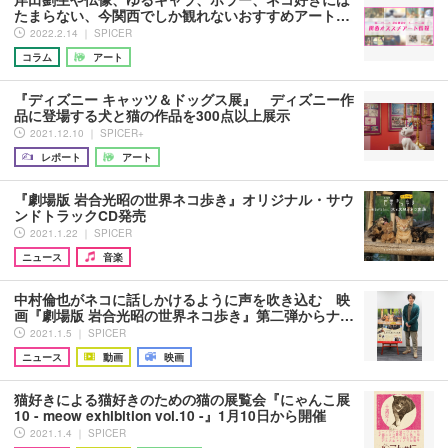
たまらない、今関西でしか観れないおすすめアート…
2022.2.14 ｜ SPICER
コラム
アート
『ディズニー キャッツ＆ドッグス展』 ディズニー作
品に登場する犬と猫の作品を300点以上展示
2021.12.10 ｜ SPICER+
レポート
アート
『劇場版 岩合光昭の世界ネコ歩き』オリジナル・サウ
ンドトラックCD発売
2021.1.22 ｜ SPICER
ニュース
音楽
中村倫也がネコに話しかけるように声を吹き込む 映
画『劇場版 岩合光昭の世界ネコ歩き』第二弾からナ…
2021.1.5 ｜ SPICER
ニュース
動画
映画
猫好きによる猫好きのための猫の展覧会『にゃんこ展
10 - meow exhibition vol.10 -』1月10日から開催
2021.1.4 ｜ SPICER