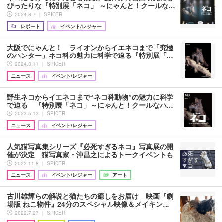
ぴったりな『特別展「ネコ」 ～にゃんと！クールな…
2024.8.7 ｜ SPICER
レポート
イベント/レジャー
大阪でにゃんと！ ライオンからイエネコまで「究極
のハンター」ネコ科の魅力に科学で迫る『特別展「…
2024.3.11 ｜ SPICER
ニュース
イベント/レジャー
野生ネコからイエネコまで“ネコ科動物”の魅力に科学
で迫る 『特別展「ネコ」～にゃんと！クールなハ…
2023.5.13 ｜ SPICER
ニュース
イベント/レジャー
人気猫写真集シリーズ『必死すぎるネコ』写真展の開
催が決定 猫写真家・沖昌之によるトークイベントも
2022.11.8 ｜ SPICER
ニュース
イベント/レジャー
アート
古川雄輝らの解説と猫たちの癒しをお届け 映画『劇
場版 ねこ物件』24分のスペシャル映像＆メイキン…
2022.7.27 ｜ SPICER