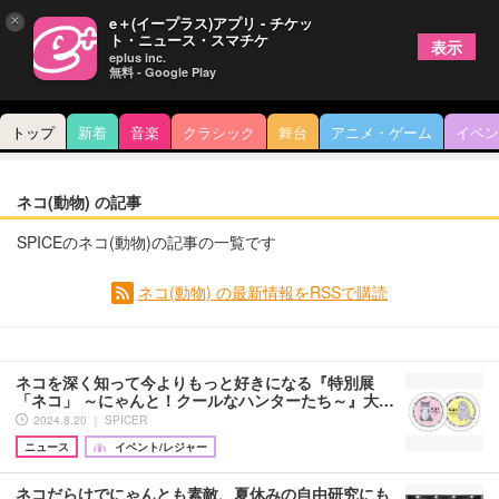
×
e＋(イープラス)アプリ - チケッ
ト・ニュース・スマチケ
表示
eplus inc.
無料 - Google Play
トップ
新着
音楽
クラシック
舞台
アニメ・ゲーム
イベン
ネコ(動物) の記事
SPICEのネコ(動物)の記事の一覧です
ネコ(動物) の最新情報をRSSで購読
ネコを深く知って今よりもっと好きになる『特別展
「ネコ」 ～にゃんと！クールなハンターたち～』大…
2024.8.20 ｜ SPICER
ニュース
イベント/レジャー
ネコだらけでにゃんとも素敵、夏休みの自由研究にも