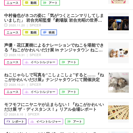
ニュース
動画
アート
中村倫也がネコの姿に「気がつくとニンマリしてしま
いました」 岩合光昭監督『劇場版 岩合光昭の世界…
2020.11.20 ｜ SPICER
ニュース
動画
映画
声優・花江夏樹によるナレーションでねこを堪能でき
る『ねこがかわいいだけ展 in ナンジャタウン ねこ…
2020.10.31 ｜ SPICER
ニュース
イベント/レジャー
アート
ねこじゃらしで写真を“こしょこしょ”すると……『ね
こがかわいいだけ展』ナンジャタウンにて開催決定
2020.10.21 ｜ SPICER
ニュース
イベント/レジャー
アート
モフモフにニヤニヤが止まらない！『ねこがかわいい
だけ展 ザ・ディスタンス！』リアル会場レポート
2020.8.10 ｜ SPICER
レポート
イベント/レジャー
アート