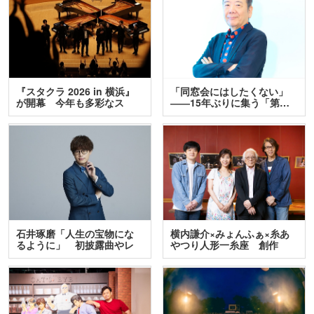
『スタクラ 2026 in 横浜』
「同窓会にはしたくない」
が開幕 今年も多彩なス
――15年ぶりに集う「第…
テ…
石井琢磨「人生の宝物にな
横内謙介×みょんふぁ×糸あ
るように」 初披露曲やレ
やつり人形一糸座 創作
ア…
人…