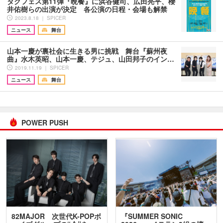
タクフェス第11弾『晩餐』に浜谷健司、広田亮平、櫻
井佑樹らの出演が決定 各公演の日程・会場も解禁
2023.8.18 ｜ SPICER
ニュース
舞台
山本一慶が裏社会に生きる男に挑戦 舞台『蘇州夜
曲』水木英昭、山本一慶、テジュ、山田邦子のイン…
2019.11.19 ｜ SPICER
ニュース
舞台
POWER PUSH
82MAJOR 次世代K-POPボ
『SUMMER SONIC