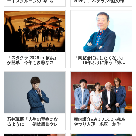
ーイズグループの“今”を
2026』、ベテラン3組の懐…
訊…
『スタクラ 2026 in 横浜』
「同窓会にはしたくない」
が開幕 今年も多彩なス
――15年ぶりに集う「第…
テ…
石井琢磨「人生の宝物にな
横内謙介×みょんふぁ×糸あ
るように」 初披露曲やレ
やつり人形一糸座 創作
ア…
人…