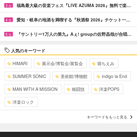
福島最大級の音楽フェス『LIVE AZUMA 2026』無料で楽…
3
位
愛知・岐阜の地酒を満喫する『秋酒祭 2026』チケット一…
4
位
『サントリー1万人の第九』Aぇ! groupの佐野晶哉が合唱…
5
位
人気のキーワード
HIMARI
展示会/博覧会/展覧会
堀ちえみ
SUMMER SONIC
美術館/博物館
indigo la End
MAN WITH A MISSION
格闘技
洋楽POPS
洋楽ロック
キーワードをもっと見る