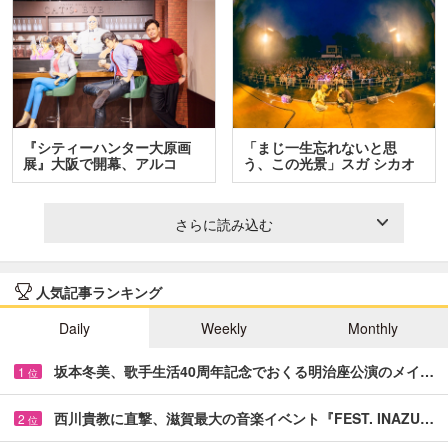
『シティーハンター大原画
「まじ一生忘れないと思
展』大阪で開幕、アルコ
う、この光景」スガ シカオ
＆…
と…
さらに読み込む
人気記事ランキング
Daily
Weekly
Monthly
坂本冬美、歌手生活40周年記念でおくる明治座公演のメイ…
1
位
西川貴教に直撃、滋賀最大の音楽イベント『FEST. INAZU…
2
位