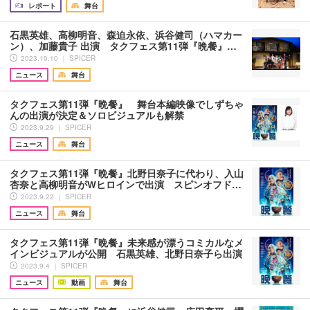
レポート
舞台
石黒英雄、高柳明音、森迫永依、浜谷健司（ハマカー
ン）、加藤貴子 出演 タクフェス第11弾『晩餐』…
2023.10.10 ｜ SPICER
ニュース
舞台
タクフェス第11弾『晩餐』 舞台本編映像でしずちゃ
んの出演が決定＆ソロビジュアルも解禁
2023.9.29 ｜ SPICER
ニュース
舞台
タクフェス第11弾『晩餐』北野日奈子に代わり、入山
杏奈と高柳明音がWヒロインで出演 スピンオフド…
2023.9.22 ｜ SPICER
ニュース
舞台
タクフェス第11弾『晩餐』未来感が漂うコミカルなメ
インビジュアルが公開 石黒英雄、北野日奈子ら出演
2023.9.4 ｜ SPICER
ニュース
動画
舞台