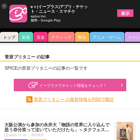
×
e＋(イープラス)アプリ - チケッ
ト・ニュース・スマチケ
表示
eplus inc.
無料 - Google Play
トップ
新着
音楽
クラシック
舞台
アニメ・ゲーム
イベン
菅原ブリタニー の記事
SPICEの菅原ブリタニーの記事の一覧です
イープラスでチケット情報をチェック！
菅原ブリタニー の最新情報をRSSで購読
大阪公演から参加の永井大「物語の世界に入り込んで
思う存分笑って泣いていただけたら」～タクフェス…
2023.11.16 ｜ SPICER