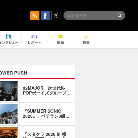
OWER PUSH
82MAJOR 次世代K-
「同窓会に
POPボーイズグループ…
い」――1
『SUMMER SONIC
石井琢磨「
2026』、ベテラン3組…
なるように
『スタクラ 2026 in 横
横内謙介×