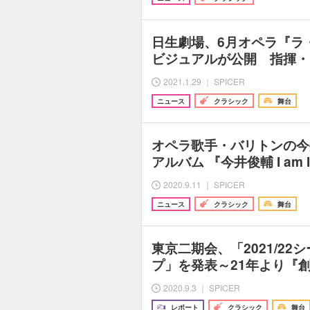
日生劇場、6月オペラ『ラ
ビジュアルが公開 指揮・
2021.1.29 ｜ SPICER
ニュース
クラシック
舞台
オペラ歌手・バリトンの今
アルバム 『今井俊輔 I am I -
2020.9.11 ｜ SPICER
ニュース
クラシック
舞台
東京二期会、「2021/22
プ」を発表～21年より『創
2020.9.3 ｜ SPICER
レポート
クラシック
舞台