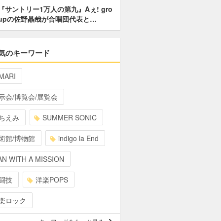
『サントリー1万人の第九』Aぇ! gro
upの佐野晶哉が合唱団代表と…
気のキーワード
MARI
示会/博覧会/展覧会
ちえみ
SUMMER SONIC
術館/博物館
indigo la End
N WITH A MISSION
闘技
洋楽POPS
楽ロック