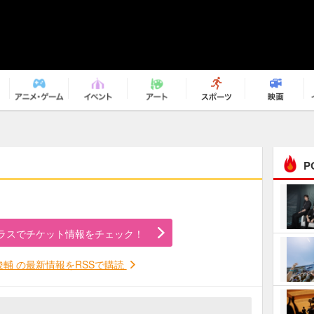
P
まるで原作の世界から飛
び出してきたよう！ 圧…
ラスでチケット情報をチェック！
ｅｐｌｕｓ ｗｅｅｋｅ
ｎｄ ｃｌｕｂ
俊輔 の最新情報をRSSで購読
ＲｅｏＮａ“ピルグリム”