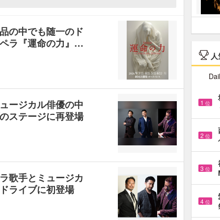
品の中でも随一のド
ペラ『運命の力』…
人
Dai
ュージカル俳優の中
1
位
のステージに再登場
2
位
3
位
ラ歌手とミュージカ
ドライブに初登場
4
位