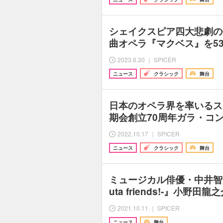
シェイクスピア四大悲劇の
曲オペラ『マクベス』を5
2023.6.30 ｜ SPICER
ニュース
クラシック
舞台
日本のオペラ界を率いるス
期会創立70周年ガラ・コ
2022.10.17 ｜ SPICER
ニュース
クラシック
舞台
ミュージカル俳優・中井智
uta friends!-』小野
2021.10.11 ｜ SPICER
ニュース
舞台