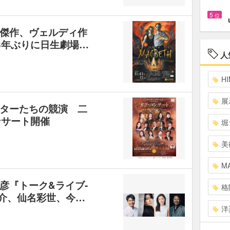
5
位
傑作、ヴェルディ作
3年ぶりに日生劇場…
人
HI
展
ターたちの競演 二
ンサート開催
堀
美
MA
彦『トーク&ライブ-
格
田龍之介、仙名彩世、今…
洋