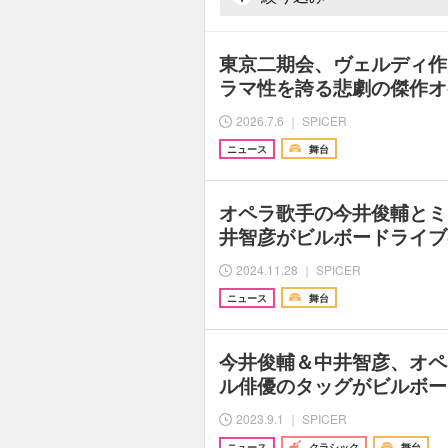
東京二期会、ヴェルディ作
ラマ性を誇る悲劇の傑作オ
2026.7.6 ｜ SPICER
ニュース
舞台
オペラ歌手の今井俊輔とミ
井智彦がビルボードライブ
2024.11.28 ｜ SPICER
ニュース
舞台
今井俊輔＆中井智彦、オペ
ル俳優のタッグがビルボー
2023.9.1 ｜ SPICER
ニュース
クラシック
舞台