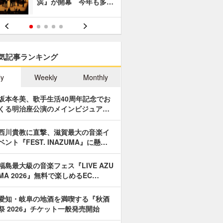
浜』が開幕 今年も多…
あやつり人
気記事ランキング
ly
Weekly
Monthly
坂本冬美、歌手生活40周年記念でお
くる明治座公演のメインビジュア…
西川貴教に直撃、滋賀最大の音楽イ
ベント『FEST. INAZUMA』に懸…
福島最大級の音楽フェス『LIVE AZU
MA 2026』無料で楽しめるEC…
愛知・岐阜の地酒を満喫する『秋酒
祭 2026』チケット一般発売開始