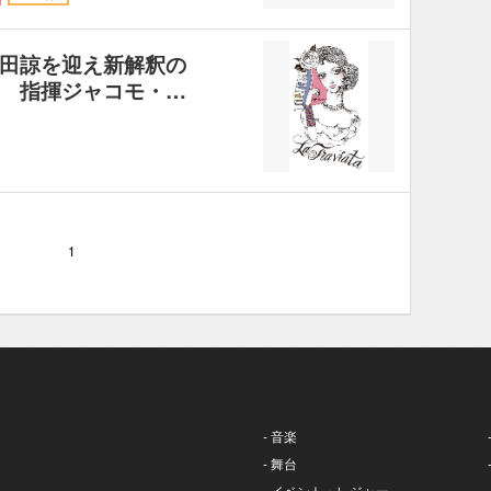
田諒を迎え新解釈の
 指揮ジャコモ・…
1
- 音楽
- 舞台
- イベント・レジャー