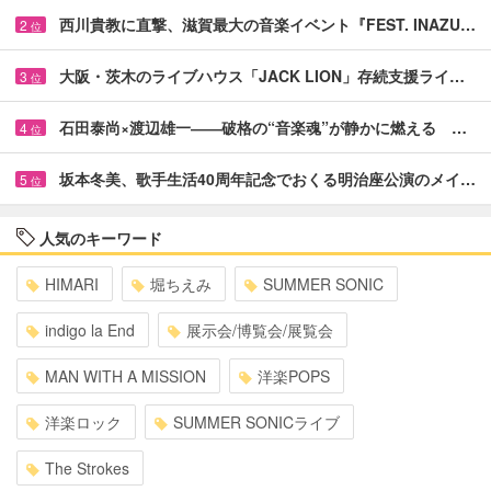
西川貴教に直撃、滋賀最大の音楽イベント『FEST. INAZU…
2
位
大阪・茨木のライブハウス「JACK LION」存続支援ライ…
3
位
石田泰尚×渡辺雄一――破格の“音楽魂”が静かに燃える …
4
位
坂本冬美、歌手生活40周年記念でおくる明治座公演のメイ…
5
位
人気のキーワード
HIMARI
堀ちえみ
SUMMER SONIC
indigo la End
展示会/博覧会/展覧会
MAN WITH A MISSION
洋楽POPS
洋楽ロック
SUMMER SONICライブ
The Strokes