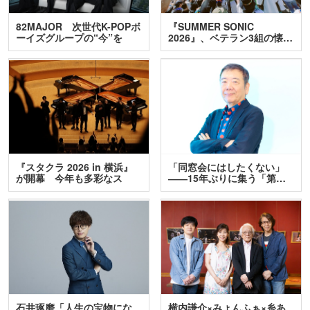
82MAJOR 次世代K-POPボ
『SUMMER SONIC
ーイズグループの“今”を
2026』、ベテラン3組の懐…
訊…
『スタクラ 2026 in 横浜』
「同窓会にはしたくない」
が開幕 今年も多彩なス
――15年ぶりに集う「第…
テ…
石井琢磨「人生の宝物にな
横内謙介×みょんふぁ×糸あ