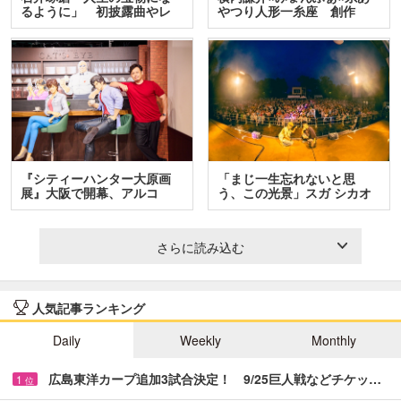
るように」 初披露曲やレ
やつり人形一糸座 創作
ア…
人…
『シティーハンター大原画
「まじ一生忘れないと思
展』大阪で開幕、アルコ
う、この光景」スガ シカオ
＆…
と…
さらに読み込む
人気記事ランキング
Daily
Weekly
Monthly
広島東洋カープ追加3試合決定！ 9/25巨人戦などチケッ…
1
位