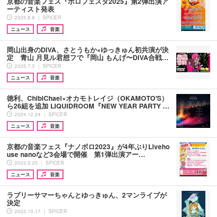
京都の音楽フェス『ボロフェスタ2025』第2弾出演ア
ーティスト発表
2025.8.8 ｜ SPICER
ニュース
音楽
岡山出身のDIVA、さとうもか×ゆっきゅん初共演が決
定 青山 月見ル君想フで『岡山 もんげ〜DIVA合戦…
2025.7.3 ｜ SPICER
ニュース
音楽
徳利、ChibiChael×オカモトレイジ（OKAMOTO'S）
ら26組を追加 LIQUIDROOM『NEW YEAR PARTY …
2024.12.24 ｜ SPICER
ニュース
音楽
京都の音楽フェス『ナノボロ2023』が4年ぶりLiveho
use nanoなど3会場で開催 第1弾出演アー…
2023.5.25 ｜ SPICER
ニュース
音楽
ラブリーサマーちゃんとゆっきゅん、2マンライブが
決定
2022.10.17 ｜ SPICER