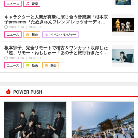
ニュース
音楽
キャラクターと人間が真摯に演じ合う音楽劇「根本宗
子presents『たぬきゅんフレンズ レッツオーディ…
2022.5.16 ｜ SPICER
ニュース
舞台
イベント/レジャー
根本宗子、完全リモートで稽古＆ワンカット収録した
『超、リモートねもしゅー「あの子と旅行行きたく…
2020.4.16 ｜ SPICER
ニュース
動画
舞台
POWER PUSH