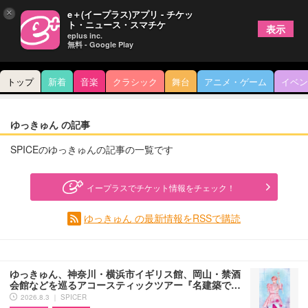
×
e＋(イープラス)アプリ - チケッ
ト・ニュース・スマチケ
表示
eplus inc.
無料 - Google Play
トップ
新着
音楽
クラシック
舞台
アニメ・ゲーム
イベン
ゆっきゅん の記事
SPICEのゆっきゅんの記事の一覧です
イープラスでチケット情報をチェック！
ゆっきゅん の最新情報をRSSで購読
ゆっきゅん、神奈川・横浜市イギリス館、岡山・禁酒
会館などを巡るアコースティックツアー『名建築で…
2026.8.3 ｜ SPICER