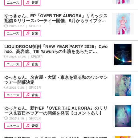
ニュース
音楽
ゆっきゅん、EP「OVER THE AURORA」リミックス
配信＆リリースパーティー開催、9月からライブツ…
2026.7.27 ｜ SPICER
ニュース
音楽
LIQUIDROOM恒例『NEW YEAR PARTY 2026』Cwo
ndo、高岩遼、Till Yawuhらの出演をあらたに…
2025.12.25 ｜ SPICER
ニュース
音楽
ゆっきゅん、名古屋・大阪・東京を巡る秋のワンマン
ツアー開催決定
2025.9.26 ｜ SPICER
ニュース
音楽
ゆっきゅん、新作EP『OVER THE AURORA』のリリ
ース＆西日本ツアーの開催を発表【コメントあり】
2025.8.19 ｜ SPICER
ニュース
音楽