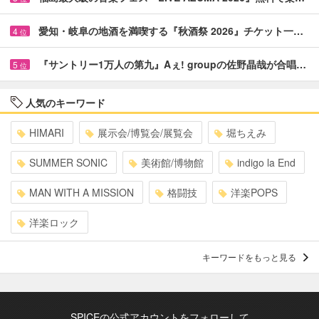
愛知・岐阜の地酒を満喫する『秋酒祭 2026』チケット一…
4
位
『サントリー1万人の第九』Aぇ! groupの佐野晶哉が合唱…
5
位
人気のキーワード
HIMARI
展示会/博覧会/展覧会
堀ちえみ
SUMMER SONIC
美術館/博物館
indigo la End
MAN WITH A MISSION
格闘技
洋楽POPS
洋楽ロック
キーワードをもっと見る
SPICEの公式アカウントをフォローして