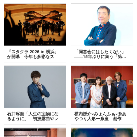
『スタクラ 2026 in 横浜』
「同窓会にはしたくない」
が開幕 今年も多彩なス
――15年ぶりに集う「第…
テ…
石井琢磨「人生の宝物にな
横内謙介×みょんふぁ×糸あ
るように」 初披露曲やレ
やつり人形一糸座 創作
ア…
人…