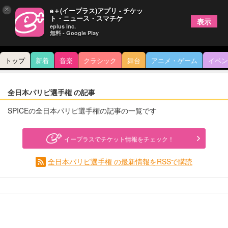
×
e＋(イープラス)アプリ - チケッ
ト・ニュース・スマチケ
表示
eplus inc.
無料 - Google Play
トップ
新着
音楽
クラシック
舞台
アニメ・ゲーム
イベン
全日本パリピ選手権 の記事
SPICEの全日本パリピ選手権の記事の一覧です
イープラスでチケット情報をチェック！
全日本パリピ選手権 の最新情報をRSSで購読