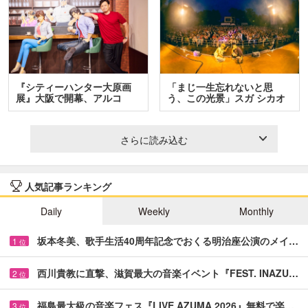
『シティーハンター大原画
「まじ一生忘れないと思
展』大阪で開幕、アルコ
う、この光景」スガ シカオ
＆…
と…
さらに読み込む
人気記事ランキング
Daily
Weekly
Monthly
坂本冬美、歌手生活40周年記念でおくる明治座公演のメイ…
1
位
西川貴教に直撃、滋賀最大の音楽イベント『FEST. INAZU…
2
位
福島最大級の音楽フェス『LIVE AZUMA 2026』無料で楽…
3
位