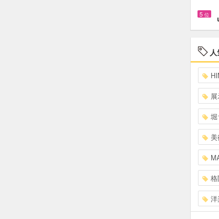
5
位
人
HI
展
堀
美
MA
格
洋