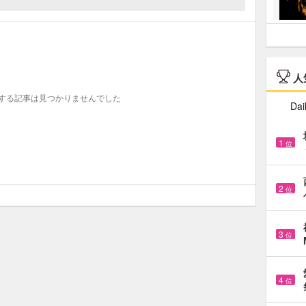
人
する記事は見つかりませんでした
Dai
1
位
2
位
3
位
4
位