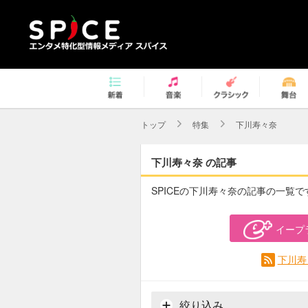
トップ
特集
下川寿々奈
下川寿々奈 の記事
SPICEの下川寿々奈の記事の一覧で
イープ
下川寿
絞り込み