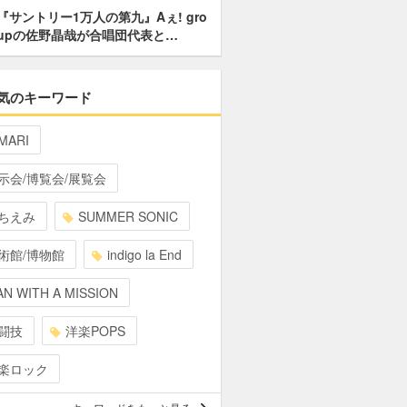
『サントリー1万人の第九』Aぇ! gro
upの佐野晶哉が合唱団代表と…
気のキーワード
MARI
示会/博覧会/展覧会
ちえみ
SUMMER SONIC
術館/博物館
indigo la End
N WITH A MISSION
闘技
洋楽POPS
楽ロック