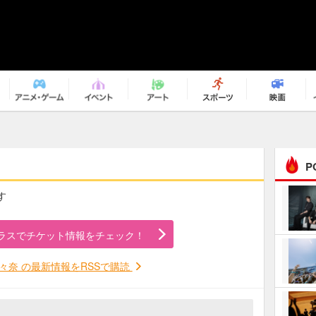
P
す
まるで原作の世界から飛
び出してきたよう！ 圧…
ラスでチケット情報をチェック！
ｅｐｌｕｓ ｗｅｅｋｅ
ｎｄ ｃｌｕｂ
々奈 の最新情報をRSSで購読
ＲｅｏＮａ“ピルグリム”