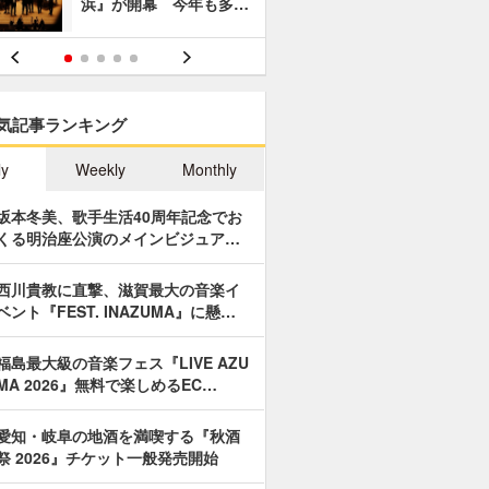
浜』が開幕 今年も多…
あやつり人
気記事ランキング
ly
Weekly
Monthly
坂本冬美、歌手生活40周年記念でお
くる明治座公演のメインビジュア…
西川貴教に直撃、滋賀最大の音楽イ
ベント『FEST. INAZUMA』に懸…
福島最大級の音楽フェス『LIVE AZU
MA 2026』無料で楽しめるEC…
愛知・岐阜の地酒を満喫する『秋酒
祭 2026』チケット一般発売開始