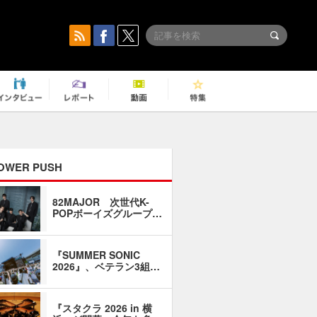
OWER PUSH
82MAJOR 次世代K-
「同窓会に
POPボーイズグループ…
い」――1
『SUMMER SONIC
石井琢磨「
2026』、ベテラン3組…
なるように
『スタクラ 2026 in 横
横内謙介×