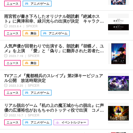
ニュース
アニメ/ゲーム
雨宮哲が書き下ろしたオリジナル朗読劇『絶滅ホス
ト』に興津和幸、緑川光らの出演が決定 キャラク…
2023.8.4 ｜ SPICER
ニュース
舞台
アニメ/ゲーム
人気声優が回替わりで出演する、朗読劇『胡蝶ノ、ユ
メ』を上演 「愛」と「偽り」に翻弄された若者た…
2023.7.19 ｜ SPICER
ニュース
舞台
TVアニメ『魔都精兵のスレイブ』第2弾キービジュア
ル公開 放送時期決定
2023.3.25 ｜ SPICER
ニュース
アニメ/ゲーム
リアル脱出ゲーム『机の上の魔王城からの脱出』に声
優の広瀬裕也がおもちゃのトッティ役で出演 コメ…
2022.10.7 ｜ SPICER
ニュース
アニメ/ゲーム
イベント/レジャー