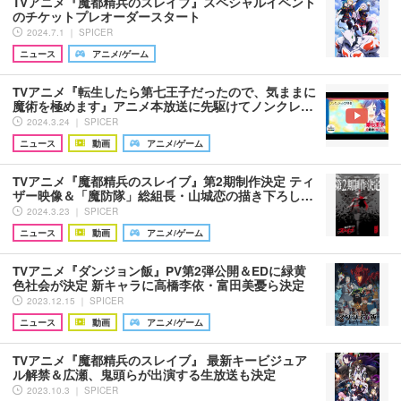
TVアニメ『魔都精兵のスレイブ』スペシャルイベント
のチケットプレオーダースタート
2024.7.1 ｜ SPICER
ニュース
アニメ/ゲーム
TVアニメ『転生したら第七王子だったので、気ままに
魔術を極めます』アニメ本放送に先駆けてノンクレ…
2024.3.24 ｜ SPICER
ニュース
動画
アニメ/ゲーム
TVアニメ『魔都精兵のスレイブ』第2期制作決定 ティ
ザー映像＆「魔防隊」総組長・山城恋の描き下ろし…
2024.3.23 ｜ SPICER
ニュース
動画
アニメ/ゲーム
TVアニメ『ダンジョン飯』PV第2弾公開＆EDに緑黄
色社会が決定 新キャラに高橋李依・富田美憂ら決定
2023.12.15 ｜ SPICER
ニュース
動画
アニメ/ゲーム
TVアニメ『魔都精兵のスレイブ』 最新キービジュア
ル解禁＆広瀬、鬼頭らが出演する生放送も決定
2023.10.3 ｜ SPICER