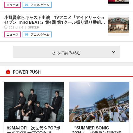
ニュース
アニメ/ゲーム
小野賢章らキャスト出演 TVアニメ『アイドリッシュ
セブン Third BEAT!』第4回 第1クール振り返り番組…
2021.11.5 ｜ SPICER
ニュース
アニメ/ゲーム
さらに読み込む
POWER PUSH
82MAJOR 次世代K-POPボ
『SUMMER SONIC
ーイズグループの“今”を
2026』、ベテラン3組の懐…