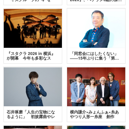
訊…
『スタクラ 2026 in 横浜』
「同窓会にはしたくない」
が開幕 今年も多彩なス
――15年ぶりに集う「第…
テ…
石井琢磨「人生の宝物にな
横内謙介×みょんふぁ×糸あ
るように」 初披露曲やレ
やつり人形一糸座 創作
ア…
人…