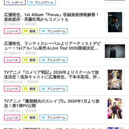
レポート
アニメ/ゲーム
広瀬裕也、1st Album『Focus』収録楽曲情報解禁！
楽曲提供・斉藤壮馬からコメントも
2026.6.8 ｜ SPICER
ニュース
動画
アニメ/ゲーム
広瀬裕也、ランティスレーベルよりアーティストデビ
ュー！1stアルバム発売＆Live Tour 2026開催決定…
2026.4.9 ｜ SPICER
ニュース
動画
アニメ/ゲーム
TVアニメ『ロメリア戦記』2026年よりⅡクールで放
送決定！追加キャストに広瀬裕也、千本木彩花、伊…
2026.3.29 ｜ SPICER
ニュース
動画
アニメ/ゲーム
TVアニメ『魔都精兵のスレイブ2』2026年1月より放
送！第1弾PV公開
2025.9.4 ｜ SPICER
ニュース
動画
アニメ/ゲーム