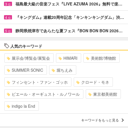
福島最大級の音楽フェス『LIVE AZUMA 2026』無料で楽…
3
位
『キングダム』連載20周年記念「キンキンキングダム」渋…
4
位
静岡県焼津市であらたな夏フェス『BON BON BON 2026…
5
位
人気のキーワード
展示会/博覧会/展覧会
HIMARI
美術館/博物館
SUMMER SONIC
堀ちえみ
フィンセント・ファン・ゴッホ
クロード・モネ
ピエール・オーギュスト・ルノワール
東京都美術館
indigo la End
キーワードをもっと見る