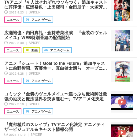
TVアニメ『4 人はそれぞれウソをつく』追加キャスト
に芹澤優・広瀬裕也・上田燿司・金田朋子・大塚芳…
2022.8.23 ｜ SPICER
ニュース
アニメ/ゲーム
広瀬裕也・内田真礼・倉持若菜出演 『金装のヴェル
メイユ』WEB特別番組の配信開始
2022.5.30 ｜ SPICER
ニュース
動画
アニメ/ゲーム
アニメ『シュート！Goal to the Future』追加キャス
トに前野智昭、斉藤隼一、真白健太朗ら オープニ…
2022.4.28 ｜ SPICER
ニュース
アニメ/ゲーム
コミック『金装のヴェルメイユ〜崖っぷち魔術師は最
強の厄災と魔法世界を突き進む〜』TVアニメ化決定…
2022.3.10 ｜ SPICER
ニュース
アニメ/ゲーム
『魔都精兵のスレイブ』TVアニメ化決定 アニメティ
ザービジュアル＆キャスト情報公開
2021.11.19 ｜ SPICER