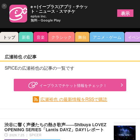
×
e＋(イープラス)アプリ - チケッ
ト・ニュース・スマチケ
表示
eplus inc.
無料 - Google Play
トップ
新着
音楽
クラシック
舞台
アニメ・ゲーム
イベン
広瀬裕也 の記事
SPICEの広瀬裕也の記事の一覧です
イープラスでチケット情報をチェック！
広瀬裕也 の最新情報をRSSで購読
渋谷に響く声優たちの熱き歌声――Shibuya LOVEZ
OPENING SERIES「Lantis DAYZ」DAY1レポート
2026.7.25 ｜ SPICER