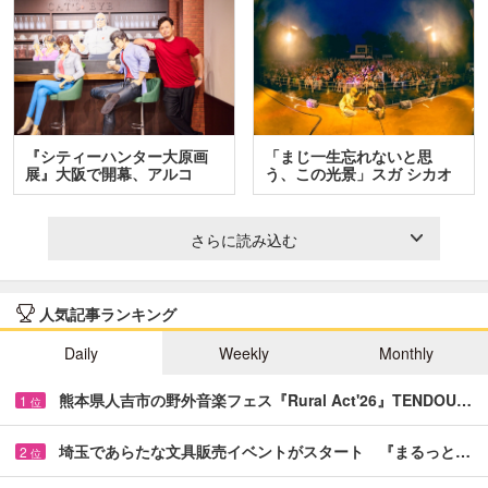
『シティーハンター大原画
「まじ一生忘れないと思
展』大阪で開幕、アルコ
う、この光景」スガ シカオ
＆…
と…
さらに読み込む
人気記事ランキング
Daily
Weekly
Monthly
熊本県人吉市の野外音楽フェス『Rural Act'26』TENDOU…
1
位
埼玉であらたな文具販売イベントがスタート 『まるっと…
2
位