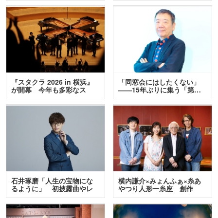
『スタクラ 2026 in 横浜』
「同窓会にはしたくない」
が開幕 今年も多彩なス
――15年ぶりに集う「第…
テ…
石井琢磨「人生の宝物にな
横内謙介×みょんふぁ×糸あ
るように」 初披露曲やレ
やつり人形一糸座 創作
ア…
人…