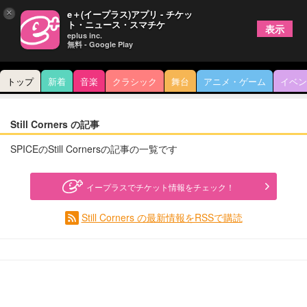
×
e＋(イープラス)アプリ - チケッ
ト・ニュース・スマチケ
表示
eplus inc.
無料 - Google Play
トップ
新着
音楽
クラシック
舞台
アニメ・ゲーム
イベン
Still Corners の記事
SPICEのStill Cornersの記事の一覧です
イープラスでチケット情報をチェック！
Still Corners の最新情報をRSSで購読