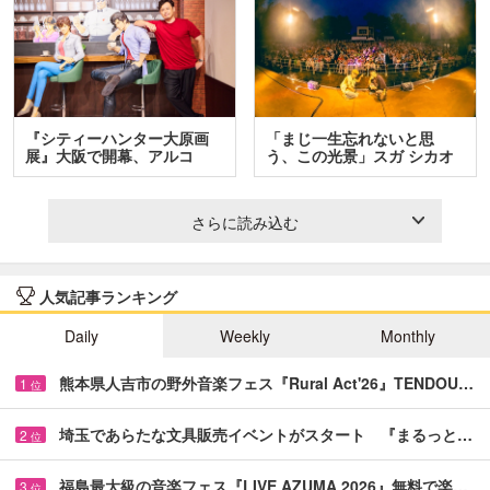
『シティーハンター大原画
「まじ一生忘れないと思
展』大阪で開幕、アルコ
う、この光景」スガ シカオ
＆…
と…
さらに読み込む
人気記事ランキング
Daily
Weekly
Monthly
熊本県人吉市の野外音楽フェス『Rural Act'26』TENDOU…
1
位
埼玉であらたな文具販売イベントがスタート 『まるっと…
2
位
福島最大級の音楽フェス『LIVE AZUMA 2026』無料で楽…
3
位