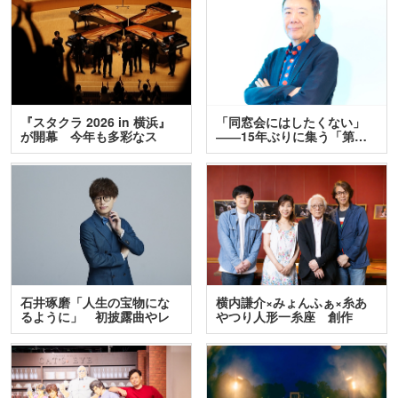
『スタクラ 2026 in 横浜』
「同窓会にはしたくない」
が開幕 今年も多彩なス
――15年ぶりに集う「第…
テ…
石井琢磨「人生の宝物にな
横内謙介×みょんふぁ×糸あ
るように」 初披露曲やレ
やつり人形一糸座 創作
ア…
人…