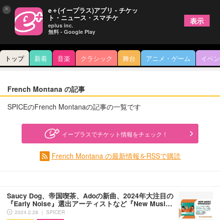
×
e＋(イープラス)アプリ - チケッ
ト・ニュース・スマチケ
表示
eplus inc.
無料 - Google Play
トップ
新着
音楽
クラシック
舞台
アニメ・ゲーム
イベン
French Montana の記事
SPICEのFrench Montanaの記事の一覧です
イープラスでチケット情報をチェック！
French Montana の最新情報をRSSで購読
Saucy Dog、帝国喫茶、Adoの新曲、2024年大注目の
『Early Noise』選出アーティストなど『New Musi…
2024.2.28 ｜ SPICER