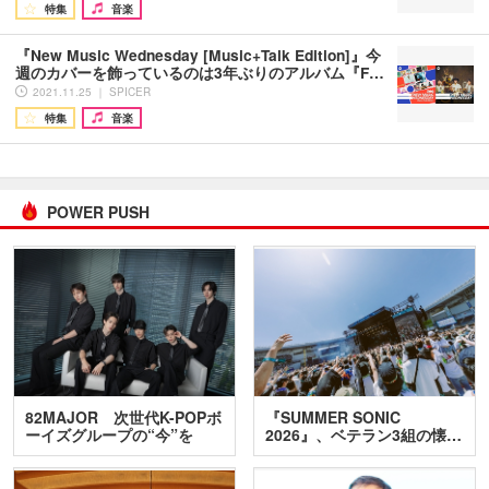
特集
音楽
『New Music Wednesday [Music+Talk Edition]』今
週のカバーを飾っているのは3年ぶりのアルバム『F…
2021.11.25 ｜ SPICER
特集
音楽
POWER PUSH
82MAJOR 次世代K-POPボ
『SUMMER SONIC
ーイズグループの“今”を
2026』、ベテラン3組の懐…
訊…