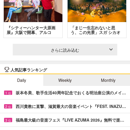
『シティーハンター大原画
「まじ一生忘れないと思
展』大阪で開幕、アルコ
う、この光景」スガ シカオ
＆…
と…
さらに読み込む
人気記事ランキング
Daily
Weekly
Monthly
坂本冬美、歌手生活40周年記念でおくる明治座公演のメイ…
1
位
西川貴教に直撃、滋賀最大の音楽イベント『FEST. INAZU…
2
位
福島最大級の音楽フェス『LIVE AZUMA 2026』無料で楽…
3
位