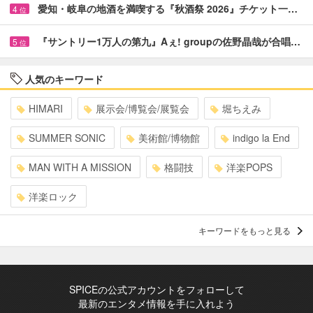
愛知・岐阜の地酒を満喫する『秋酒祭 2026』チケット一…
4
位
『サントリー1万人の第九』Aぇ! groupの佐野晶哉が合唱…
5
位
人気のキーワード
HIMARI
展示会/博覧会/展覧会
堀ちえみ
SUMMER SONIC
美術館/博物館
indigo la End
MAN WITH A MISSION
格闘技
洋楽POPS
洋楽ロック
キーワードをもっと見る
SPICEの公式アカウントをフォローして
最新のエンタメ情報を手に入れよう