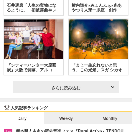
石井琢磨「人生の宝物にな
横内謙介×みょんふぁ×糸あ
るように」 初披露曲やレ
やつり人形一糸座 創作
ア…
人…
『シティーハンター大原画
「まじ一生忘れないと思
展』大阪で開幕、アルコ
う、この光景」スガ シカオ
＆…
と…
さらに読み込む
人気記事ランキング
Daily
Weekly
Monthly
熊本県人吉市の野外音楽フェス『Rural Act'26』TENDOU…
1
位