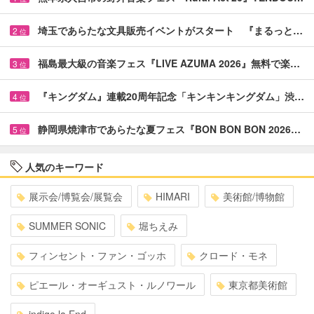
埼玉であらたな文具販売イベントがスタート 『まるっと…
2
位
福島最大級の音楽フェス『LIVE AZUMA 2026』無料で楽…
3
位
『キングダム』連載20周年記念「キンキンキングダム」渋…
4
位
静岡県焼津市であらたな夏フェス『BON BON BON 2026…
5
位
人気のキーワード
展示会/博覧会/展覧会
HIMARI
美術館/博物館
SUMMER SONIC
堀ちえみ
フィンセント・ファン・ゴッホ
クロード・モネ
ピエール・オーギュスト・ルノワール
東京都美術館
indigo la End