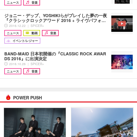
ニュース
音楽
ジョニー・デップ、YOSHIKIらがプレイした夢の一夜
『クラシックロックアワード 2016 + ライヴパフォ…
2016.12.22 ｜ SPICER+
ニュース
動画
音楽
イベント/レジャー
BAND-MAID 日本初開催の『CLASSIC ROCK AWAR
DS 2016』に出演決定
2016.10.26 ｜ SPICER+
ニュース
音楽
POWER PUSH