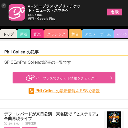
×
e＋(イープラス)アプリ - チケッ
ト・ニュース・スマチケ
表示
eplus inc.
無料 - Google Play
トップ
新着
音楽
クラシック
舞台
アニメ・ゲーム
イベン
Phil Collen の記事
SPICEのPhil Collenの記事の一覧です
イープラスでチケット情報をチェック！
Phil Collen の最新情報をRSSで購読
デフ・レパードが来日公演 東名阪で『ヒステリア』
全曲再現ライブ
2018.6.4 ｜ SPICER