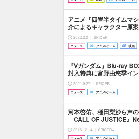
アニメ『四畳半タイムマシ
介によるキャラクター原案
2022.2.3 ｜ SPICER
ニュース
アニメ/ゲーム
映画
『∀ガンダム』Blu-ray
封入特典に富野由悠季イン
2021.9.27 ｜ SPICER
ニュース
アニメ/ゲーム
河本啓佑、種田梨沙ら声の出
CALL OF JUSTICE』Ne
2016.12.14 ｜ SPICER+
ニュース
アニメ/ゲーム