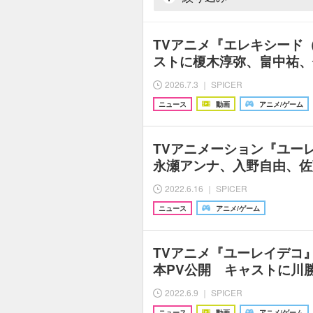
TVアニメ『エレキシード（
ストに榎木淳弥、畠中祐、
2026.7.3 ｜ SPICER
ニュース
動画
アニメ/ゲーム
TVアニメーション『ユー
永瀬アンナ、入野自由、佐
2022.6.16 ｜ SPICER
ニュース
アニメ/ゲーム
TVアニメ『ユーレイデコ
本PV公開 キャストに川
2022.6.9 ｜ SPICER
ニュース
動画
アニメ/ゲーム