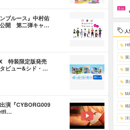
5
位
ンブルース』中村佑
公開 第二弾キャ…
人
HI
展
 BOX 特装限定版発売
タビュー&シド・…
堀
美
MA
演『CYBORG009
格
tfl…
洋