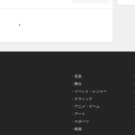
1
- 音楽
- 舞台
- イベント・レジャー
- クラシック
- アニメ・ゲーム
- アート
- スポーツ
- 映画