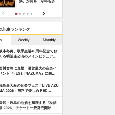
浜』が開幕 今年も多…
あやつり人
気記事ランキング
ly
Weekly
Monthly
坂本冬美、歌手生活40周年記念でお
くる明治座公演のメインビジュア…
西川貴教に直撃、滋賀最大の音楽イ
ベント『FEST. INAZUMA』に懸…
福島最大級の音楽フェス『LIVE AZU
MA 2026』無料で楽しめるEC…
愛知・岐阜の地酒を満喫する『秋酒
祭 2026』チケット一般発売開始