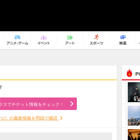
P
す
まるで原作の世界から飛
び出してきたよう！ 圧…
ラスでチケット情報をチェック！
ｅｐｌｕｓ ｗｅｅｋｅ
ｎｄ ｃｌｕｂ
つじ の最新情報をRSSで購読
ＲｅｏＮａ“ピルグリム”