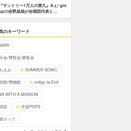
『サントリー1万人の第九』Aぇ! gro
upの佐野晶哉が合唱団代表と…
気のキーワード
MARI
示会/博覧会/展覧会
ちえみ
SUMMER SONIC
術館/博物館
indigo la End
N WITH A MISSION
闘技
洋楽POPS
楽ロック