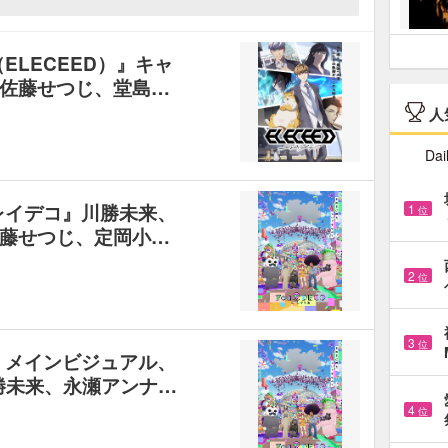
ELECEED）』キャ
佐藤せつじ、堂島…
人
Dai
レイデコ』川勝未来、
1
位
藤せつじ、定岡小…
2
位
3
位
』メインビジュアル、
勝未来、永瀬アンナ…
4
位