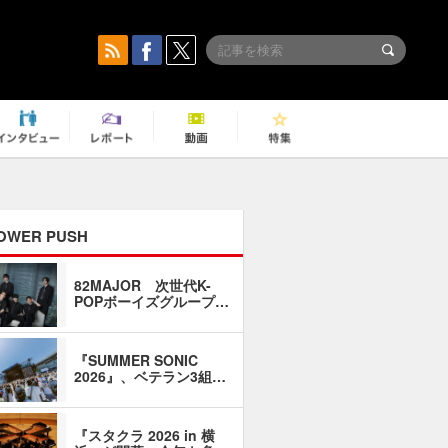
OWER PUSH
82MAJOR 次世代K-
「同窓会に
POPボーイズグループ…
い」――1
『SUMMER SONIC
石井琢磨「
2026』、ベテラン3組…
なるように
『スタクラ 2026 in 横
横内謙介×