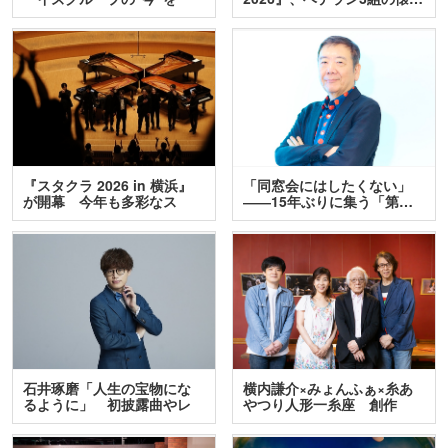
訊…
『スタクラ 2026 in 横浜』
「同窓会にはしたくない」
が開幕 今年も多彩なス
――15年ぶりに集う「第…
テ…
石井琢磨「人生の宝物にな
横内謙介×みょんふぁ×糸あ
るように」 初披露曲やレ
やつり人形一糸座 創作
ア…
人…