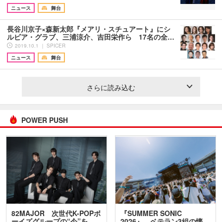
ニュース
舞台
長谷川京子×森新太郎『メアリ・スチュアート』にシ
ルビア・グラブ、三浦涼介、吉田栄作ら 17名の全…
2019.10.1 ｜ SPICER
ニュース
舞台
さらに読み込む
POWER PUSH
82MAJOR 次世代K-POPボ
『SUMMER SONIC
ーイズグループの“今”を
2026』、ベテラン3組の懐…