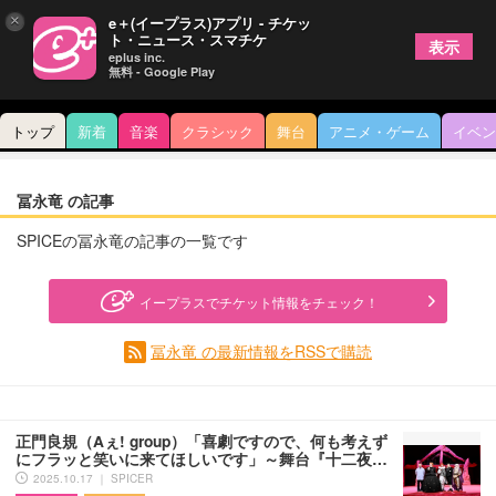
×
e＋(イープラス)アプリ - チケッ
ト・ニュース・スマチケ
表示
eplus inc.
無料 - Google Play
トップ
新着
音楽
クラシック
舞台
アニメ・ゲーム
イベン
冨永竜 の記事
SPICEの冨永竜の記事の一覧です
イープラスでチケット情報をチェック！
冨永竜 の最新情報をRSSで購読
正門良規（Aぇ! group）「喜劇ですので、何も考えず
にフラッと笑いに来てほしいです」～舞台『十二夜…
2025.10.17 ｜ SPICER