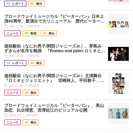
レポート
舞台
ブロードウェイミュージカル『ピーターパン』日本上
演40周年、新演出で大リニューアル 歴代ピーター…
2021.3.30 ｜ SPICER
ニュース
動画
舞台
道枝駿佑（なにわ男子/関西ジャニーズJr.）、茅島み
ずきらが名作を熱演 『Romeo and juliet-ロミオと…
2021.3.29 ｜ SPICER
レポート
舞台
道枝駿佑（なにわ男子/関西ジャニーズJr.）主演舞台
『ロミオとジュリエット』 宮崎秋人、平田敦子、…
2021.1.26 ｜ SPICER
ニュース
舞台
ブロードウェイミュージカル『ピーターパン』、美山
加恋、比企理恵、宮澤佐江のビジュアル公開
2020.3.3 ｜ SPICER
ニュース
舞台