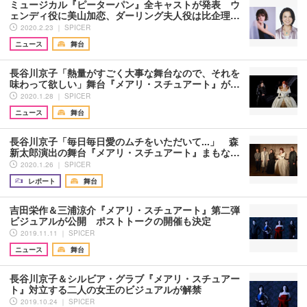
ミュージカル『ピーターパン』全キャストが発表 ウ
ェンディ役に美山加恋、ダーリング夫人役は比企理…
2020.2.23 ｜ SPICER
ニュース
舞台
長谷川京子「熱量がすごく大事な舞台なので、それを
味わって欲しい」舞台『メアリ・スチュアート』が…
2020.1.28 ｜ SPICER
ニュース
舞台
長谷川京子「毎日毎日愛のムチをいただいて...」 森
新太郎演出の舞台『メアリ・スチュアート』まもな…
2020.1.26 ｜ SPICER
レポート
舞台
吉田栄作＆三浦涼介『メアリ・スチュアート』第二弾
ビジュアルが公開 ポストトークの開催も決定
2019.11.11 ｜ SPICER
ニュース
舞台
長谷川京子＆シルビア・グラブ『メアリ・スチュアー
ト』対立する二人の女王のビジュアルが解禁
2019.10.24 ｜ SPICER