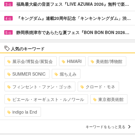
福島最大級の音楽フェス『LIVE AZUMA 2026』無料で楽…
3
位
『キングダム』連載20周年記念「キンキンキングダム」渋…
4
位
静岡県焼津市であらたな夏フェス『BON BON BON 2026…
5
位
人気のキーワード
展示会/博覧会/展覧会
HIMARI
美術館/博物館
SUMMER SONIC
堀ちえみ
フィンセント・ファン・ゴッホ
クロード・モネ
ピエール・オーギュスト・ルノワール
東京都美術館
indigo la End
キーワードをもっと見る