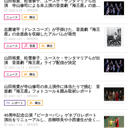
山田裕貴、松雪泰子、ユースケ・サンタマリアら出
演 寺山修司による未上演の音楽劇『海王星』の放…
2022.3.23 ｜ SPICER
ニュース
舞台
志磨遼平（ドレスコーズ）が手掛けた、音楽劇『海王
星』の全楽曲を収録したアルバムが発売
2022.1.27 ｜ SPICER
ニュース
音楽
舞台
山田裕貴、松雪泰子、ユースケ・サンタマリアらが出
演 音楽劇『海王星』ライブ配信が決定
2021.12.13 ｜ SPICER
ニュース
舞台
山田裕貴が寺山修司の未上演作に体当たりで挑む 音
楽劇『海王星』フォトコール＆囲み取材レポート
2021.12.7 ｜ SPICER
レポート
舞台
40周年記念公演『ピーターパン』ゲネプロレポート
演出をリニューアルし、吉柳咲良や小西遼生が全く…
2021.7.22 ｜ SPICER