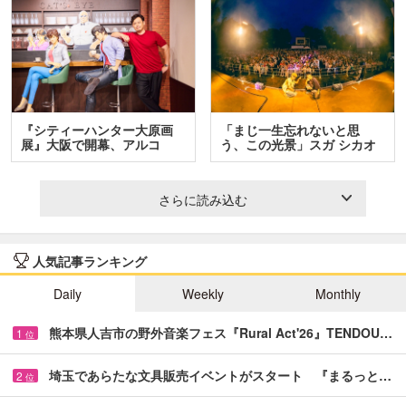
『シティーハンター大原画
「まじ一生忘れないと思
展』大阪で開幕、アルコ
う、この光景」スガ シカオ
＆…
と…
さらに読み込む
人気記事ランキング
Daily
Weekly
Monthly
熊本県人吉市の野外音楽フェス『Rural Act'26』TENDOU…
1
位
埼玉であらたな文具販売イベントがスタート 『まるっと…
2
位