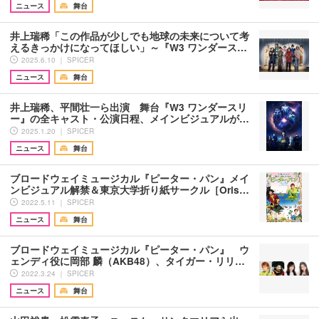
ニュース
舞台
井上瑞稀「この作品が少しでも地球の未来について考
えるきっかけになってほしい」～『W3 ワンダース…
2025.6.10 ｜ SPICER
ニュース
舞台
井上瑞稀、平間壮一ら出演 舞台『W3 ワンダースリ
ー』の全キャスト・公演日程、メインビジュアルが…
2025.1.20 ｜ SPICER
ニュース
舞台
ブロードウェイミュージカル『ピーター・パン』メイ
ンビジュアル解禁＆東京大学折り紙サークル［Oris…
2022.5.11 ｜ SPICER
ニュース
舞台
ブロードウェイミュージカル『ピーター・パン』 ウ
ェンディ役に岡部 麟（AKB48）、タイガー・リリ…
2022.3.24 ｜ SPICER
ニュース
舞台