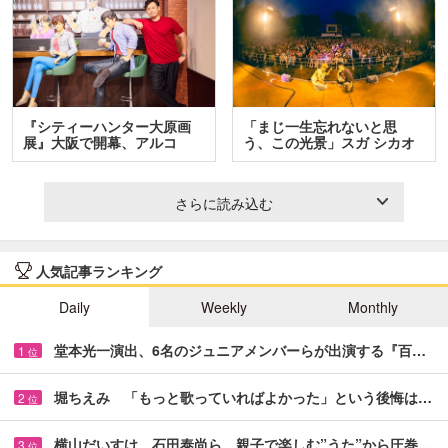
『シティーハンター大原画
「まじ一生忘れないと思
展』大阪で開幕、アルコ
う、この光景」スガ シカオ
＆…
と…
さらに読み込む
人気記事ランキング
Daily
Weekly
Monthly
堂本光一演出、6名のジュニアメンバーらが出演する『百…
1
位
堀ちえみ 「もっと歌っていればよかった」という後悔は…
2
位
横山だいすけ、石田泰尚ら 親子で楽しむ”うた”から圧巻…
3
位