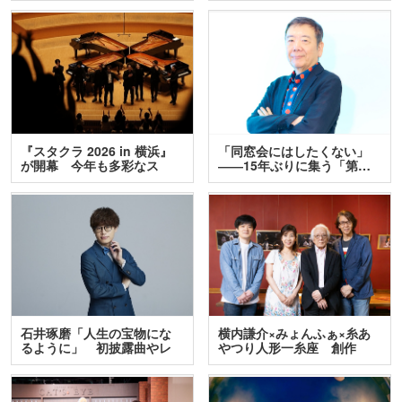
『スタクラ 2026 in 横浜』
「同窓会にはしたくない」
が開幕 今年も多彩なス
――15年ぶりに集う「第…
テ…
石井琢磨「人生の宝物にな
横内謙介×みょんふぁ×糸あ
るように」 初披露曲やレ
やつり人形一糸座 創作
ア…
人…