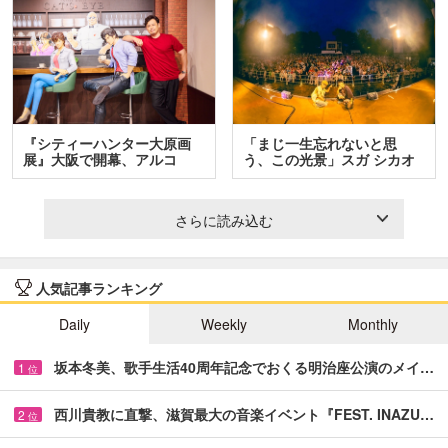
『シティーハンター大原画
「まじ一生忘れないと思
展』大阪で開幕、アルコ
う、この光景」スガ シカオ
＆…
と…
さらに読み込む
人気記事ランキング
Daily
Weekly
Monthly
坂本冬美、歌手生活40周年記念でおくる明治座公演のメイ…
1
位
西川貴教に直撃、滋賀最大の音楽イベント『FEST. INAZU…
2
位