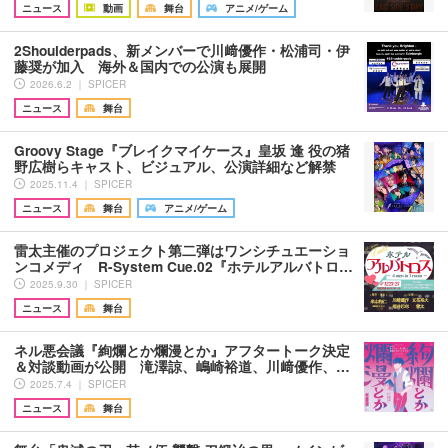
ニュース
動画
舞台
アニメ/ゲーム
2Shoulderpads、新メンバーで川﨑優作・松浦司・伊
藤奨が加入 海外＆国内での公演も展開
2026.6.2 ｜ SPICER
ニュース
舞台
Groovy Stage『ブレイクマイケース』皇坂 逢 役の猪
野広樹らキャスト、ビジュアル、公演詳細など解禁
2025.11.4 ｜ SPICER
ニュース
舞台
アニメ/ゲーム
雷太主催のプロジェクト第二弾はワンシチュエーショ
ンコメディ R-System Cue.02『ホテルアルバトロ…
2025.9.30 ｜ SPICER
ニュース
舞台
ネル悪会議『絢爛とか爛漫とか』アフタートーク決定
＆対談動画が公開 滝澤諒、嶋崎裕道、川﨑優作、…
2025.7.4 ｜ SPICER
ニュース
舞台