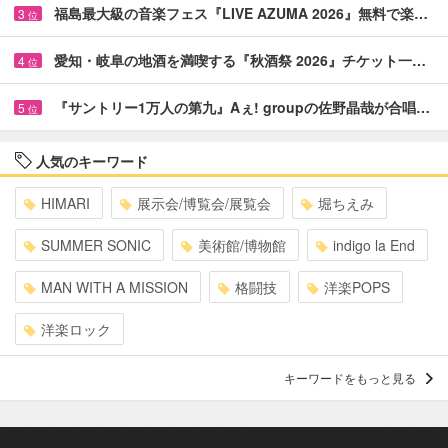
福島最大級の音楽フェス『LIVE AZUMA 2026』無料で楽…
3
位
愛知・岐阜の地酒を満喫する『秋酒祭 2026』チケット一…
4
位
『サントリー1万人の第九』Aぇ! groupの佐野晶哉が合唱…
5
位
人気のキーワード
HIMARI
展示会/博覧会/展覧会
堀ちえみ
SUMMER SONIC
美術館/博物館
indigo la End
MAN WITH A MISSION
格闘技
洋楽POPS
洋楽ロック
キーワードをもっと見る