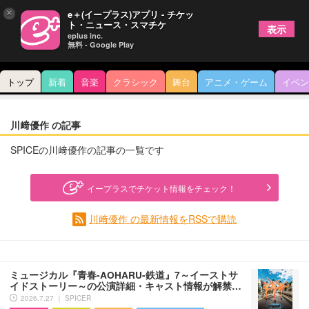
×
e＋(イープラス)アプリ - チケッ
ト・ニュース・スマチケ
表示
eplus inc.
無料 - Google Play
トップ
新着
音楽
クラシック
舞台
アニメ・ゲーム
イベン
川﨑優作 の記事
SPICEの川﨑優作の記事の一覧です
イープラスでチケット情報をチェック！
川﨑優作 の最新情報をRSSで購読
ミュージカル『青春-AOHARU-鉄道』7～イーストサ
イドストーリー～の公演詳細・キャスト情報が解禁…
2026.7.27 ｜ SPICER