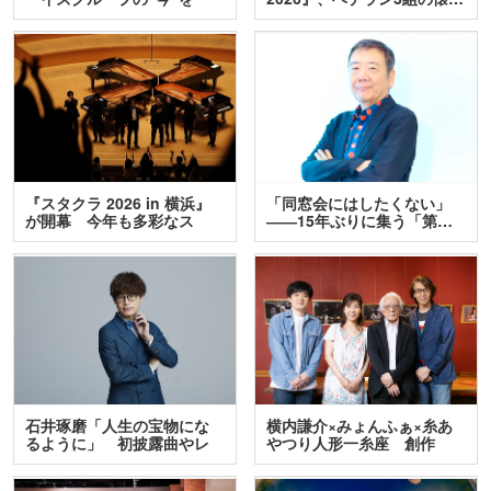
訊…
『スタクラ 2026 in 横浜』
「同窓会にはしたくない」
が開幕 今年も多彩なス
――15年ぶりに集う「第…
テ…
石井琢磨「人生の宝物にな
横内謙介×みょんふぁ×糸あ
るように」 初披露曲やレ
やつり人形一糸座 創作
ア…
人…