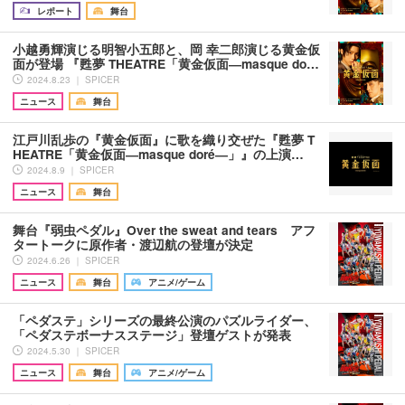
レポート
舞台
小越勇輝演じる明智小五郎と、岡 幸二郎演じる黄金仮
面が登場 『甦夢 THEATRE「黄金仮面―masque do…
2024.8.23 ｜ SPICER
ニュース
舞台
江戸川乱歩の『黄金仮面』に歌を織り交ぜた『甦夢 T
HEATRE「黄金仮面―masque doré―」』の上演…
2024.8.9 ｜ SPICER
ニュース
舞台
舞台『弱虫ペダル』Over the sweat and tears アフ
タートークに原作者・渡辺航の登壇が決定
2024.6.26 ｜ SPICER
ニュース
舞台
アニメ/ゲーム
「ペダステ」シリーズの最終公演のパズルライダー、
「ペダステボーナスステージ」登壇ゲストが発表
2024.5.30 ｜ SPICER
ニュース
舞台
アニメ/ゲーム