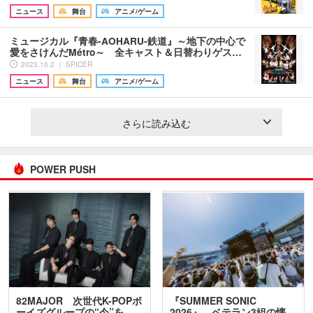
ニュース
舞台
アニメ/ゲーム
ミュージカル『青春-AOHARU-鉄道』～地下の中心で
愛をさけんだMétro～ 全キャスト＆日替わりゲス…
2023.10.2 ｜ SPICER
ニュース
舞台
アニメ/ゲーム
さらに読み込む
POWER PUSH
82MAJOR 次世代K-POPボ
『SUMMER SONIC
ーイズグループの“今”を
2026』、ベテラン3組の懐…