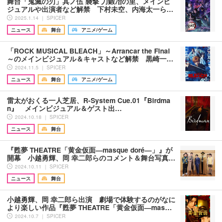
舞台「鬼滅の刃」其ノ伍 襲撃 刀鍛冶の里、メインビ
ジュアルや出演者など解禁 下村未空、内海太一ら…
2025.1.14 ｜ SPICER
ニュース
舞台
アニメ/ゲーム
「ROCK MUSICAL BLEACH」～Arrancar the Final
～のメインビジュアル＆キャストなど解禁 黒崎一…
2024.11.5 ｜ SPICER
ニュース
舞台
アニメ/ゲーム
雷太がおくる一人芝居、R-System Cue.01『Birdma
n』 メインビジュアル＆ゲスト出…
2024.10.18 ｜ SPICER
ニュース
舞台
『甦夢 THEATRE「黄金仮面―masque doré―」』が
開幕 小越勇輝、岡 幸二郎らのコメント＆舞台写真…
2024.10.11 ｜ SPICER
ニュース
舞台
小越勇輝、岡 幸二郎ら出演 劇場で体験するのがなに
より楽しい作品『甦夢 THEATRE「黄金仮面―mas…
2024.10.7 ｜ SPICER