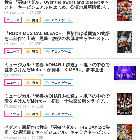
舞台『弱虫ペダル』Over the sweat and tearsのキャ
スト、キービジュアルをはじめ、公演の最新情報が…
2024.5.23 ｜ SPICER
ニュース
舞台
アニメ/ゲーム
『ROCK MUSICAL BLEACH』最新作は破面篇の物語
を二部作で上演 黒崎一護役の木原瑠生らキャスト…
2024.2.26 ｜ SPICER
ニュース
舞台
アニメ/ゲーム
ミュージカル『青春-AOHARU-鉄道』～地下の中心で
愛をさけんだMétro～が開幕 KIMERU、郷本直也…
2023.12.22 ｜ SPICER
ニュース
舞台
アニメ/ゲーム
ミュージカル『青春-AOHARU-鉄道』～地下の中心で
愛をさけんだMétro～ 初日・千秋楽公演をライブ…
2023.12.14 ｜ SPICER
ニュース
舞台
アニメ/ゲーム
ペダステ最新作は舞台『弱虫ペダル』THE DAY 2に決
定 公演詳細＆キービジュアル、キャラクタービジ…
2023.11.16 ｜ SPICER