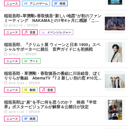
ニュース
アニメ/ゲーム
映画
稲垣吾郎×草彅剛×香取慎吾“新しい地図”が初のファン
ミーティング NAKAMAとの1年4ヶ月に感謝「こ…
2019.2.18 ｜ SPICER
ニュース
音楽
イベント/レジャー
稲垣吾郎、『クリムト展 ウィーンと日本 1900』スペ
シャルサポーターに就任 音声ガイドにも初挑戦
2019.2.7 ｜ SPICER
ニュース
アート
稲垣吾郎・草彅剛・香取慎吾の番組に川谷絵音、ぼく
りりらが集結 AbemaTV『7.2 新しい別の窓 #10元…
2018.12.24 ｜ SPICER
ニュース
動画
音楽
稲垣吾郎は“炭”を手に何を思うのか？ 映画『半世
界』ポスタービジュアルが解禁＆公開日が決定
2018.11.30 ｜ SPICER
ニュース
映画