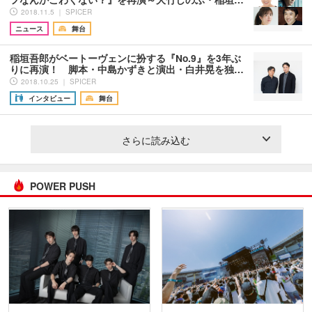
2018.11.5 ｜ SPICER
ニュース
舞台
稲垣吾郎がベートーヴェンに扮する『No.9』を3年ぶ
りに再演！ 脚本・中島かずきと演出・白井晃を独…
2018.10.25 ｜ SPICER
インタビュー
舞台
さらに読み込む
POWER PUSH