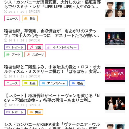
シス・カンパニーが演目変更、大竹しのぶ・稲垣吾郎
らでヤスミナ・レザ『LIFE LIFE LIFE～人生の3つ…
2018.11.30 ｜ SPICER
ニュース
舞台
稲垣吾郎、草彅剛、香取慎吾が「雨あがりのステッ
プ」で6千人の心を一つに アスリートたちが熱い…
2018.11.24 ｜ SPICER
レポート
音楽
イベント/レジャー
アート
スポーツ
稲垣吾郎と二階堂ふみ、手塚治虫の愛とエロス・オカ
ルティズム・ミステリーに挑む！『ばるぼら』実写…
2018.11.21 ｜ SPICER
ニュース
動画
アニメ/ゲーム
映画
【レポート】稲垣吾郎がベートーヴェンを演じる『N
o.9 －不滅の旋律－』待望の再演～あまりに剥…
2018.11.11 ｜ SPICER
レポート
舞台
シス・カンパニーがKERA演出『ヴァージニア・ウル
フなんかこわくない？』を再演～大竹しのぶ・稲垣…