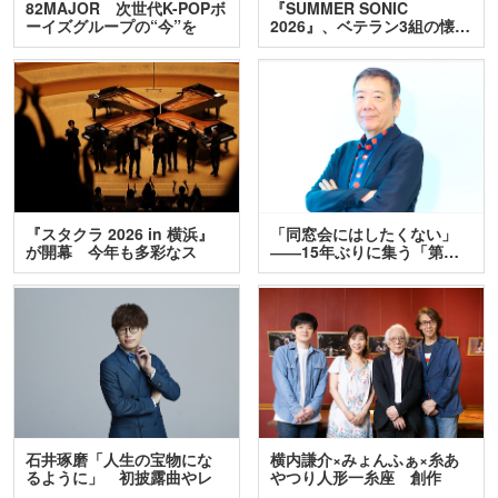
82MAJOR 次世代K-POPボ
『SUMMER SONIC
ーイズグループの“今”を
2026』、ベテラン3組の懐…
訊…
『スタクラ 2026 in 横浜』
「同窓会にはしたくない」
が開幕 今年も多彩なス
――15年ぶりに集う「第…
テ…
石井琢磨「人生の宝物にな
横内謙介×みょんふぁ×糸あ
るように」 初披露曲やレ
やつり人形一糸座 創作
ア…
人…