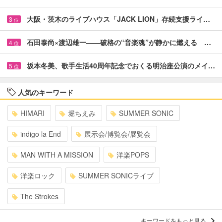
大阪・茨木のライブハウス「JACK LION」存続支援ライ…
3
位
石田泰尚×渡辺雄一――破格の“音楽魂”が静かに燃える …
4
位
坂本冬美、歌手生活40周年記念でおくる明治座公演のメイ…
5
位
人気のキーワード
HIMARI
堀ちえみ
SUMMER SONIC
indigo la End
展示会/博覧会/展覧会
MAN WITH A MISSION
洋楽POPS
洋楽ロック
SUMMER SONICライブ
The Strokes
キーワードをもっと見る