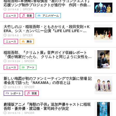
稲垣吾郎×草彅剛×香取慎吾『星のドラゴンクエスト』
応援ソング制作プロジェクトが進行中 作詞・作曲…
2019.4.8 ｜ SPICER
ニュース
音楽
アニメ/ゲーム
大竹しのぶ・稲垣吾郎・ともさかりえ・段田安則＋K
ERA、シス・カンパニー公演『LIFE LIFE LIFE～…
2019.4.6 ｜ SPICER
ニュース
舞台
稲垣吾郎、『クリムト展』音声ガイド収録レポート
「僕が画家だったら、 クリムトと同じように女性を…
2019.3.24 ｜ SPICER
ニュース
アート
新しい地図が初のファンミーティングで大阪に登場 記
者会見で語った「NAKAMA」の存在とは
2019.3.15 ｜ SPICER
レポート
音楽
劇場版アニメ『海獣の子供』追加声優キャストに稲垣
吾郎・蒼井優・渡辺徹・富司純子が決定
2019.3.13 ｜ SPICER