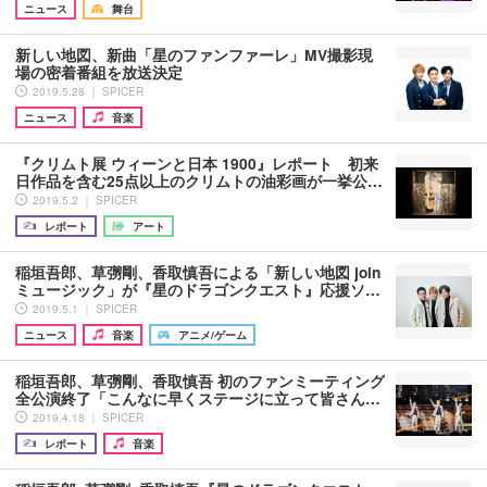
ニュース
舞台
新しい地図、新曲「星のファンファーレ」MV撮影現
場の密着番組を放送決定
2019.5.28 ｜ SPICER
ニュース
音楽
『クリムト展 ウィーンと日本 1900』レポート 初来
日作品を含む25点以上のクリムトの油彩画が一挙公…
2019.5.2 ｜ SPICER
レポート
アート
稲垣吾郎、草彅剛、香取慎吾による「新しい地図 join
ミュージック」が『星のドラゴンクエスト』応援ソ…
2019.5.1 ｜ SPICER
ニュース
音楽
アニメ/ゲーム
稲垣吾郎、草彅剛、香取慎吾 初のファンミーティング
全公演終了「こんなに早くステージに立って皆さん…
2019.4.18 ｜ SPICER
レポート
音楽