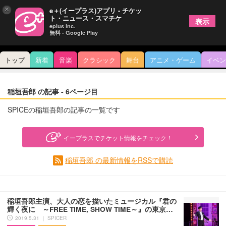
×
e＋(イープラス)アプリ - チケッ
ト・ニュース・スマチケ
表示
eplus inc.
無料 - Google Play
トップ
新着
音楽
クラシック
舞台
アニメ・ゲーム
イベン
稲垣吾郎 の記事 - 6ページ目
SPICEの稲垣吾郎の記事の一覧です
イープラスでチケット情報をチェック！
稲垣吾郎 の最新情報をRSSで購読
稲垣吾郎主演、大人の恋を描いたミュージカル『君の
輝く夜に ～FREE TIME, SHOW TIME～』の東京…
2019.5.31 ｜ SPICER