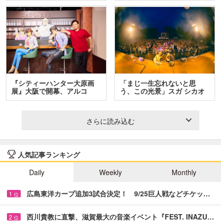
『シティーハンター大原画
「まじ一生忘れないと思
展』大阪で開幕、アルコ
う、この光景」スガ シカオ
＆…
と…
さらに読み込む
人気記事ランキング
Daily
Weekly
Monthly
広島東洋カープ追加3試合決定！ 9/25巨人戦などチケッ…
1
位
西川貴教に直撃、滋賀最大の音楽イベント『FEST. INAZU…
2
位