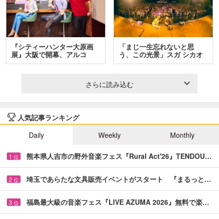
『シティーハンター大原画
「まじ一生忘れないと思
展』大阪で開幕、アルコ
う、この光景」スガ シカオ
＆…
と…
さらに読み込む
人気記事ランキング
Daily
Weekly
Monthly
熊本県人吉市の野外音楽フェス『Rural Act'26』TENDOU…
1
位
埼玉であらたな文具販売イベントがスタート 『まるっと…
2
位
福島最大級の音楽フェス『LIVE AZUMA 2026』無料で楽…
3
位