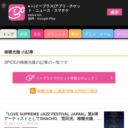
×
e＋(イープラス)アプリ - チケッ
ト・ニュース・スマチケ
表示
eplus inc.
無料 - Google Play
トップ
新着
音楽
クラシック
舞台
アニメ・ゲーム
イベン
柳樂光隆 の記事
SPICEの柳樂光隆の記事の一覧です
イープラスでチケット情報をチェック！
柳樂光隆 の最新情報をRSSで購読
『LOVE SUPREME JAZZ FESTIVAL JAPAN』第8弾
アーティストとしてSHACHO、荒田洸、柳樂光隆、…
2023.4.14 ｜ SPICER