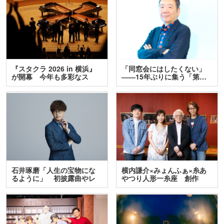
『スタクラ 2026 in 横浜』
「同窓会にはしたくない」
が開幕 今年も多彩なス
――15年ぶりに集う「第…
テ…
石井琢磨「人生の宝物にな
横内謙介×みょんふぁ×糸あ
るように」 初披露曲やレ
やつり人形一糸座 創作
ア…
人…