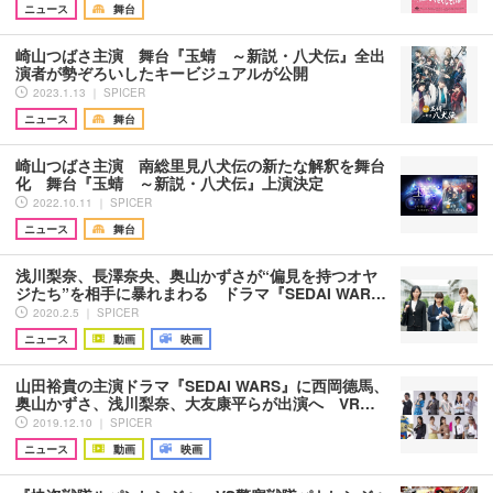
ニュース
舞台
崎山つばさ主演 舞台『玉蜻 ～新説・八犬伝』全出
演者が勢ぞろいしたキービジュアルが公開
2023.1.13 ｜ SPICER
ニュース
舞台
崎山つばさ主演 南総里見八犬伝の新たな解釈を舞台
化 舞台『玉蜻 ～新説・八犬伝』上演決定
2022.10.11 ｜ SPICER
ニュース
舞台
浅川梨奈、長澤奈央、奥山かずさが“偏見を持つオヤ
ジたち”を相手に暴れまわる ドラマ『SEDAI WAR…
2020.2.5 ｜ SPICER
ニュース
動画
映画
山田裕貴の主演ドラマ『SEDAI WARS』に西岡德馬、
奥山かずさ、浅川梨奈、大友康平らが出演へ VR…
2019.12.10 ｜ SPICER
ニュース
動画
映画