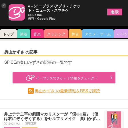
×
e＋(イープラス)アプリ - チケッ
ト・ニュース・スマチケ
表示
eplus inc.
無料 - Google Play
トップ
新着
音楽
クラシック
舞台
アニメ・ゲーム
イベン
奥山かずさ の記事
SPICEの奥山かずさの記事の一覧です
イープラスでチケット情報をチェック！
奥山かずさ の最新情報をRSSで購読
井上テテ主宰の劇団マカリスターが『僕∈∈君』（僕
は君にぞくぞくする）をセルフリメイク 奥山かず…
2024.9.1 ｜ SPICER