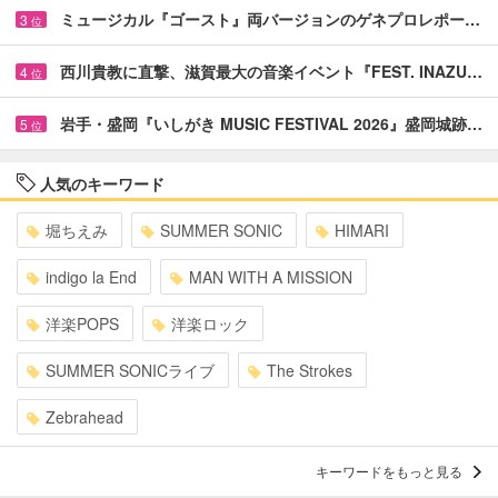
ミュージカル『ゴースト』両バージョンのゲネプロレポー…
3
位
西川貴教に直撃、滋賀最大の音楽イベント『FEST. INAZU…
4
位
岩手・盛岡『いしがき MUSIC FESTIVAL 2026』盛岡城跡…
5
位
人気のキーワード
堀ちえみ
SUMMER SONIC
HIMARI
indigo la End
MAN WITH A MISSION
洋楽POPS
洋楽ロック
SUMMER SONICライブ
The Strokes
Zebrahead
キーワードをもっと見る