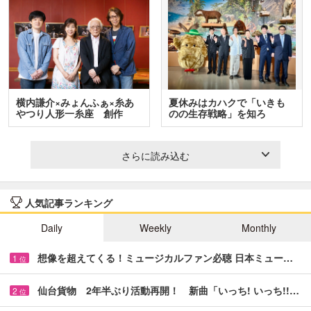
横内謙介×みょんふぁ×糸あ
夏休みはカハクで「いきも
やつり人形一糸座 創作
のの生存戦略」を知ろ
人…
う！ …
さらに読み込む
人気記事ランキング
Daily
Weekly
Monthly
想像を超えてくる！ミュージカルファン必聴 日本ミュー…
1
位
仙台貨物 2年半ぶり活動再開！ 新曲「いっち! いっち!!…
2
位