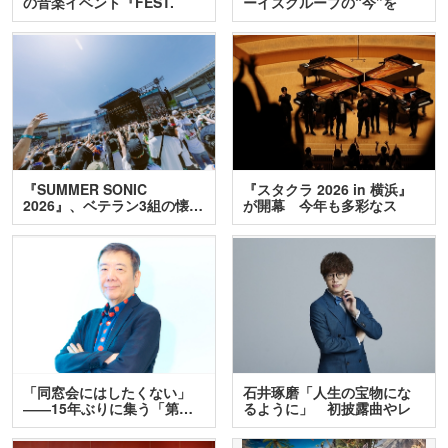
の音楽イベント『FEST.
ーイズグループの“今”を
INA…
訊…
『SUMMER SONIC
『スタクラ 2026 in 横浜』
2026』、ベテラン3組の懐…
が開幕 今年も多彩なス
テ…
「同窓会にはしたくない」
石井琢磨「人生の宝物にな
――15年ぶりに集う「第…
るように」 初披露曲やレ
ア…