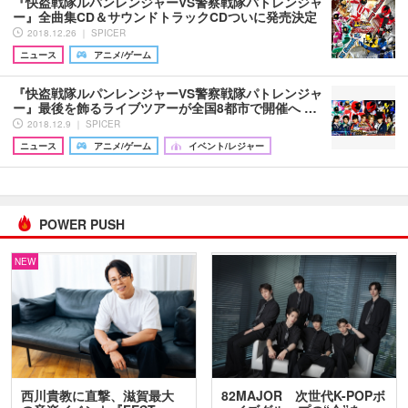
『快盗戦隊ルパンレンジャーVS警察戦隊パトレンジャ
ー』全曲集CD＆サウンドトラックCDついに発売決定
2018.12.26 ｜ SPICER
ニュース
アニメ/ゲーム
『快盗戦隊ルパンレンジャーVS警察戦隊パトレンジャ
ー』最後を飾るライブツアーが全国8都市で開催へ …
2018.12.9 ｜ SPICER
ニュース
アニメ/ゲーム
イベント/レジャー
POWER PUSH
NEW
西川貴教に直撃、滋賀最大
82MAJOR 次世代K-POPボ