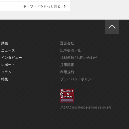
キーワードをもっと見る
- 動画
運営会社
- ニュース
記事提供一覧
- インタビュー
掲載依頼 / お問い合わせ
- レポート
採用情報
- コラム
利用規約
- 特集
プライバシーポリシー
JASRAC許諾第9008487009Y31018号