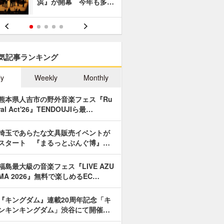
浜』が開幕 今年も多…
あやつり人
気記事ランキング
ly
Weekly
Monthly
熊本県人吉市の野外音楽フェス『Ru
ral Act'26』TENDOUJIら最…
埼玉であらたな文具販売イベントが
スタート 『まるっとぶんぐ博』…
福島最大級の音楽フェス『LIVE AZU
MA 2026』無料で楽しめるEC…
『キングダム』連載20周年記念「キ
ンキンキングダム」渋谷にて開催…