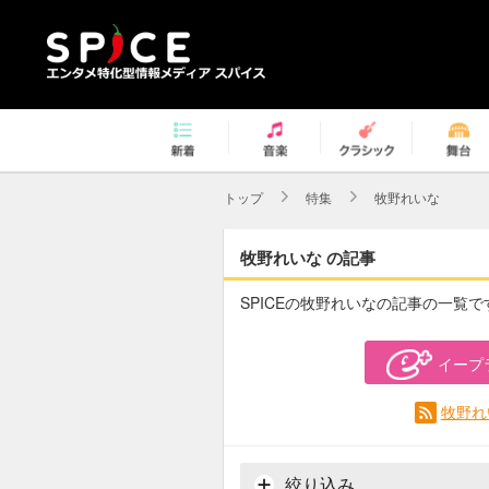
トップ
特集
牧野れいな
牧野れいな の記事
SPICEの牧野れいなの記事の一覧で
イープ
牧野れ
絞り込み