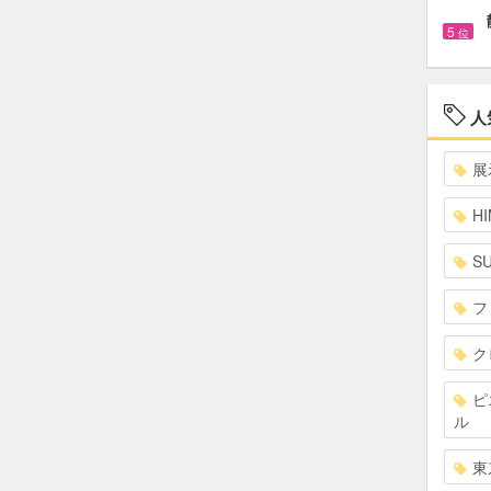
5
位
人
展
HI
S
フ
ク
ピ
ル
東