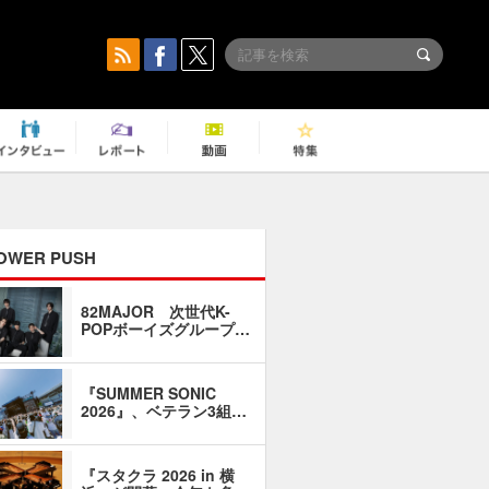
OWER PUSH
82MAJOR 次世代K-
「同窓会に
POPボーイズグループ…
い」――1
『SUMMER SONIC
石井琢磨「
2026』、ベテラン3組…
なるように
『スタクラ 2026 in 横
横内謙介×