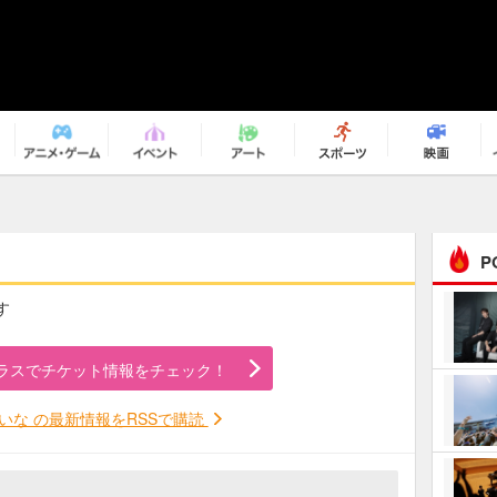
P
す
まるで原作の世界から飛
び出してきたよう！ 圧…
ラスでチケット情報をチェック！
ｅｐｌｕｓ ｗｅｅｋｅ
ｎｄ ｃｌｕｂ
いな の最新情報をRSSで購読
ＲｅｏＮａ“ピルグリム”