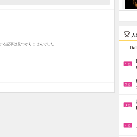
人
する記事は見つかりませんでした
Dai
1
位
2
位
3
位
4
位