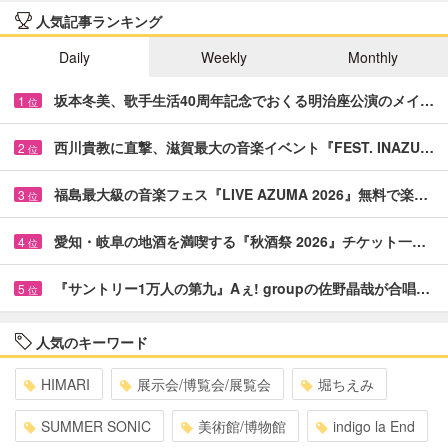
人気記事ランキング
Daily
Weekly
Monthly
坂本冬美、歌手生活40周年記念でおくる明治座公演のメイ…
1
位
西川貴教に直撃、滋賀最大の音楽イベント『FEST. INAZU…
2
位
福島最大級の音楽フェス『LIVE AZUMA 2026』無料で楽…
3
位
愛知・岐阜の地酒を満喫する『秋酒祭 2026』チケット一…
4
位
『サントリー1万人の第九』Aぇ! groupの佐野晶哉が合唱…
5
位
人気のキーワード
HIMARI
展示会/博覧会/展覧会
堀ちえみ
SUMMER SONIC
美術館/博物館
indigo la End