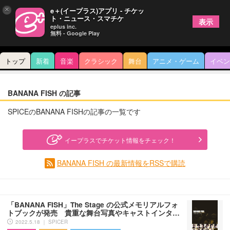
×
e＋(イープラス)アプリ - チケッ
ト・ニュース・スマチケ
表示
eplus inc.
無料 - Google Play
トップ
新着
音楽
クラシック
舞台
アニメ・ゲーム
イベン
BANANA FISH の記事
SPICEのBANANA FISHの記事の一覧です
イープラスでチケット情報をチェック！
BANANA FISH の最新情報をRSSで購読
「BANANA FISH」The Stage の公式メモリアルフォ
トブックが発売 貴重な舞台写真やキャストインタ…
2022.5.18 ｜ SPICER