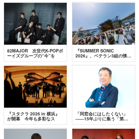
82MAJOR 次世代K-POPボ
『SUMMER SONIC
ーイズグループの“今”を
2026』、ベテラン3組の懐…
訊…
『スタクラ 2026 in 横浜』
「同窓会にはしたくない」
が開幕 今年も多彩なス
――15年ぶりに集う「第…
テ…