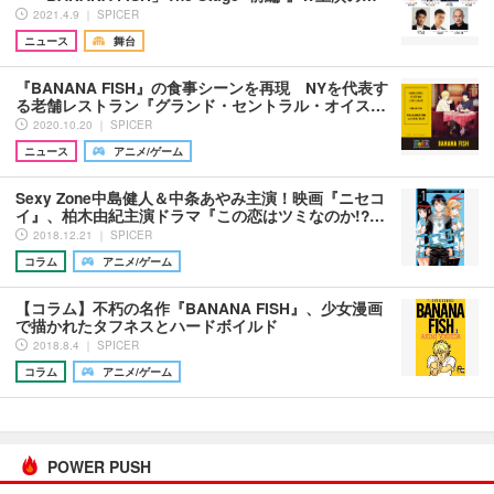
2021.4.9 ｜ SPICER
ニュース
舞台
『BANANA FISH』の食事シーンを再現 NYを代表す
る老舗レストラン『グランド・セントラル・オイス…
2020.10.20 ｜ SPICER
ニュース
アニメ/ゲーム
Sexy Zone中島健人＆中条あやみ主演！映画『ニセコ
イ』、柏木由紀主演ドラマ『この恋はツミなのか!?…
2018.12.21 ｜ SPICER
コラム
アニメ/ゲーム
【コラム】不朽の名作『BANANA FISH』、少女漫画
で描かれたタフネスとハードボイルド
2018.8.4 ｜ SPICER
コラム
アニメ/ゲーム
POWER PUSH