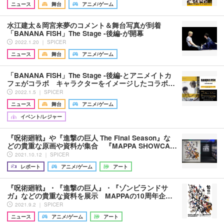
ニュース
舞台
アニメ/ゲーム
水江建太＆岡宮来夢のコメント＆舞台写真が到着
「BANANA FISH」The Stage -後編-が開幕
2022.1.20 ｜ SPICER
ニュース
舞台
アニメ/ゲーム
「BANANA FISH」The Stage -後編-とアニメイトカ
フェがコラボ キャラクターをイメージしたコラボ…
2022.1.5 ｜ SPICER
ニュース
舞台
アニメ/ゲーム
イベント/レジャー
『呪術廻戦』や『進撃の巨人 The Final Season』な
どの貴重な原画や資料が集合 『MAPPA SHOWCA…
2021.10.12 ｜ SPICER
レポート
アニメ/ゲーム
アート
『呪術廻戦』・『進撃の巨人』・『ゾンビランドサ
ガ』などの貴重な資料を展示 MAPPAの10周年企…
2021.9.2 ｜ SPICER
ニュース
アニメ/ゲーム
アート