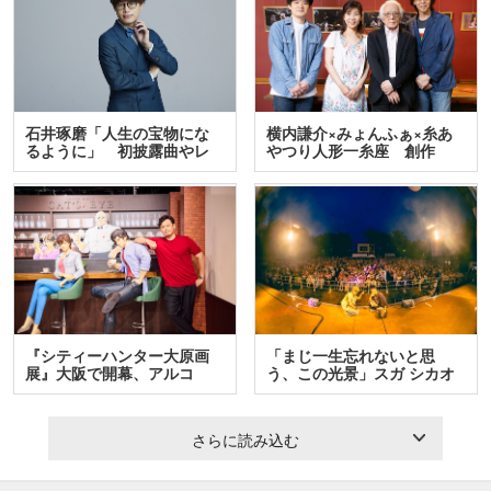
石井琢磨「人生の宝物にな
横内謙介×みょんふぁ×糸あ
るように」 初披露曲やレ
やつり人形一糸座 創作
ア…
人…
『シティーハンター大原画
「まじ一生忘れないと思
展』大阪で開幕、アルコ
う、この光景」スガ シカオ
＆…
と…
さらに読み込む