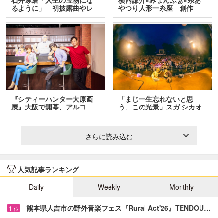
るように」 初披露曲やレ
やつり人形一糸座 創作
ア…
人…
『シティーハンター大原画
「まじ一生忘れないと思
展』大阪で開幕、アルコ
う、この光景」スガ シカオ
＆…
と…
さらに読み込む
人気記事ランキング
Daily
Weekly
Monthly
熊本県人吉市の野外音楽フェス『Rural Act'26』TENDOU…
1
位