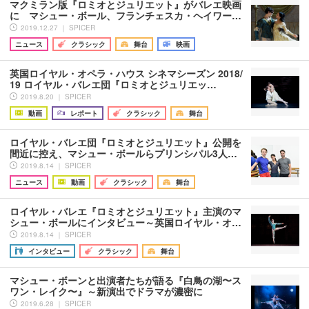
マクミラン版『ロミオとジュリエット』がバレエ映画
に マシュー・ボール、フランチェスカ・ヘイワー…
2019.12.27 ｜ SPICER
ニュース
クラシック
舞台
映画
英国ロイヤル・オペラ・ハウス シネマシーズン 2018/
19 ロイヤル・バレエ団『ロミオとジュリエッ…
2019.8.20 ｜ SPICER
動画
レポート
クラシック
舞台
ロイヤル・バレエ団『ロミオとジュリエット』公開を
間近に控え、マシュー・ボールらプリンシパル3人…
2019.8.14 ｜ SPICER
ニュース
動画
クラシック
舞台
ロイヤル・バレエ『ロミオとジュリエット』主演のマ
シュー・ボールにインタビュー～英国ロイヤル・オ…
2019.8.14 ｜ SPICER
インタビュー
クラシック
舞台
マシュー・ボーンと出演者たちが語る『白鳥の湖〜ス
ワン・レイク〜』～新演出でドラマが濃密に
2019.6.28 ｜ SPICER