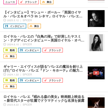
ニュース
クラシック
舞台
【インタビュー】マシュー・ボール～「英国ロイヤ
ル・バレエ＆オペラ in シネマ」ロイヤル・バレエ…
2025.5.12 ｜ SPICER
インタビュー
舞台
ロイヤル・バレエの『白鳥の湖』で好演したヤスミ
ン・ナグディにインタビュー～英国ロイヤル・オペ…
2024.6.10 ｜ SPICER
動画
インタビュー
クラシック
舞台
ギャリー・エイヴィスが語る"バレエの魔法を創り上
げた"ロイヤル・バレエ『ドン・キホーテ』の魅力…
2024.1.22 ｜ SPICER
動画
インタビュー
クラシック
舞台
ロイヤル・バレエ『眠れる森の美女』映画館上映迫る
～新世代スターが壮麗でドラマティックな名演を披露
2023.8.22 ｜ SPICER