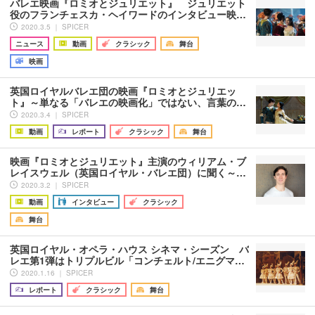
バレエ映画『ロミオとジュリエット』 ジュリエット
役のフランチェスカ・ヘイワードのインタビュー映…
2020.3.5 ｜ SPICER
ニュース
動画
クラシック
舞台
映画
英国ロイヤルバレエ団の映画『ロミオとジュリエッ
ト』～単なる「バレエの映画化」ではない、言葉の…
2020.3.4 ｜ SPICER
動画
レポート
クラシック
舞台
映画『ロミオとジュリエット』主演のウィリアム・ブ
レイスウェル（英国ロイヤル・バレエ団）に聞く～…
2020.3.2 ｜ SPICER
動画
インタビュー
クラシック
舞台
英国ロイヤル・オペラ・ハウス シネマ・シーズン バ
レエ第1弾はトリプルビル「コンチェルト/エニグマ…
2020.1.16 ｜ SPICER
レポート
クラシック
舞台