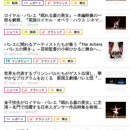
動画
レポート
クラシック
舞台
ロイヤル・バレエ『眠れる森の美女』～本編映像の一
部を解禁、『英国ロイヤル・オペラ・ハウス シネマ…
2023.8.17 ｜ SPICER
ニュース
動画
クラシック
舞台
バレエに関わるアーティストたちが集う『The Artists
- バレエの輝き-』～芸術監督の小林ひかるに舞台へ…
2023.5.25 ｜ SPICER
インタビュー
クラシック
舞台
世界を代表するプリンシパルたちがゲスト出演し、華
やかなプログラムをおくる 新国立劇場バレエ団『…
2022.12.9 ｜ SPICER
ニュース
クラシック
舞台
金子扶生がロイヤル・バレエ『眠れる森の美女』に主
演～名門で活躍する日本人ダンサー作品特集を映画…
2020.6.3 ｜ SPICER
レポート
クラシック
舞台