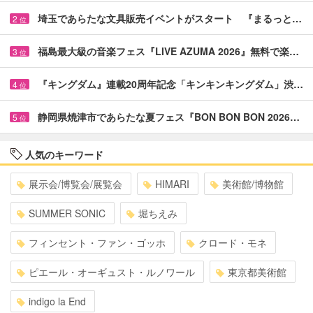
埼玉であらたな文具販売イベントがスタート 『まるっと…
2
位
福島最大級の音楽フェス『LIVE AZUMA 2026』無料で楽…
3
位
『キングダム』連載20周年記念「キンキンキングダム」渋…
4
位
静岡県焼津市であらたな夏フェス『BON BON BON 2026…
5
位
人気のキーワード
展示会/博覧会/展覧会
HIMARI
美術館/博物館
SUMMER SONIC
堀ちえみ
フィンセント・ファン・ゴッホ
クロード・モネ
ピエール・オーギュスト・ルノワール
東京都美術館
indigo la End