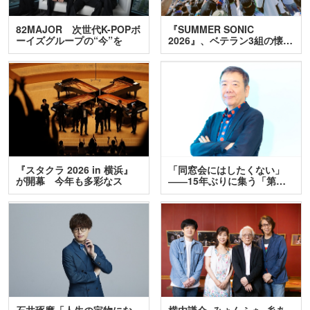
82MAJOR 次世代K-POPボ
『SUMMER SONIC
ーイズグループの“今”を
2026』、ベテラン3組の懐…
訊…
『スタクラ 2026 in 横浜』
「同窓会にはしたくない」
が開幕 今年も多彩なス
――15年ぶりに集う「第…
テ…
石井琢磨「人生の宝物にな
横内謙介×みょんふぁ×糸あ