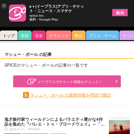
×
e＋(イープラス)アプリ - チケッ
ト・ニュース・スマチケ
表示
eplus inc.
無料 - Google Play
トップ
新着
音楽
クラシック
舞台
アニメ・ゲーム
イベン
マシュー・ボール の記事
SPICEのマシュー・ボールの記事の一覧です
イープラスでチケット情報をチェック！
マシュー・ボール の最新情報をRSSで購読
鬼才振付家ウィールドンによるバラエティ豊かな4作
品を集めた『バレエ・トゥ・ブロードウェイ』～「…
2025.9.17 ｜ SPICER