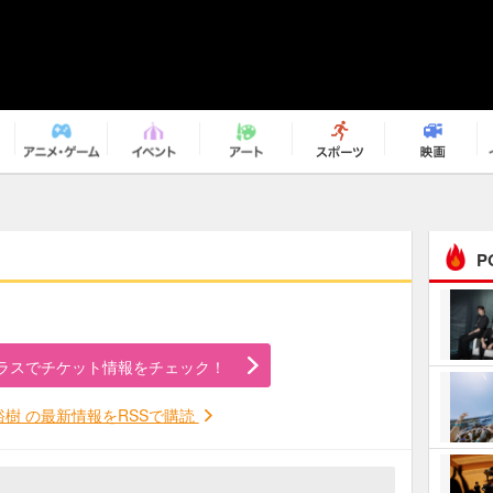
P
まるで原作の世界から飛
び出してきたよう！ 圧…
ラスでチケット情報をチェック！
ｅｐｌｕｓ ｗｅｅｋｅ
ｎｄ ｃｌｕｂ
裕樹 の最新情報をRSSで購読
ＲｅｏＮａ“ピルグリム”