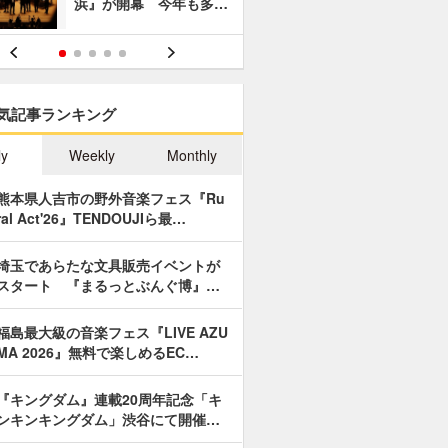
浜』が開幕 今年も多…
あやつり人
気記事ランキング
ly
Weekly
Monthly
熊本県人吉市の野外音楽フェス『Ru
ral Act'26』TENDOUJIら最…
埼玉であらたな文具販売イベントが
スタート 『まるっとぶんぐ博』…
福島最大級の音楽フェス『LIVE AZU
MA 2026』無料で楽しめるEC…
『キングダム』連載20周年記念「キ
ンキンキングダム」渋谷にて開催…