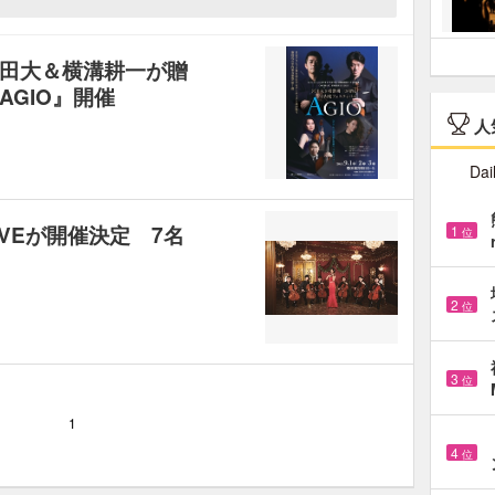
田大＆横溝耕一が贈
GIO』開催
人
Dai
VEが開催決定 7名
1
位
2
位
3
位
1
4
位