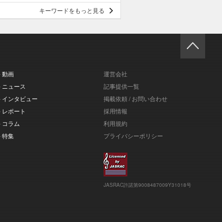
キーワードをもっと見る
- 動画
運営会社
- ニュース
記事提供一覧
- インタビュー
掲載依頼 / お問い合わせ
- レポート
採用情報
- コラム
利用規約
- 特集
プライバシーポリシー
JASRAC許諾第9008487009Y31018号