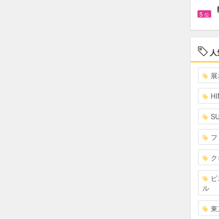
5
位
人
展
HI
S
フ
ク
ピ
ル
東