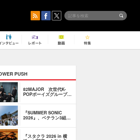
OWER PUSH
82MAJOR 次世代K-
「同窓会に
POPボーイズグループ…
い」――1
『SUMMER SONIC
石井琢磨「
2026』、ベテラン3組…
なるように
『スタクラ 2026 in 横
横内謙介×