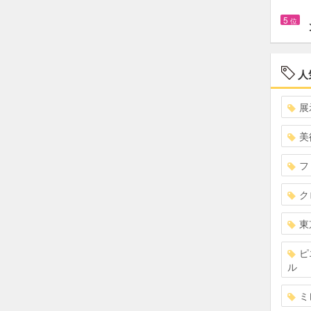
5
位
人
展
美
フ
ク
東
ピ
ル
ミ