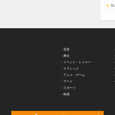
S
- 音楽
- 舞台
- イベント・レジャー
- クラシック
- アニメ・ゲーム
- アート
- スポーツ
- 映画