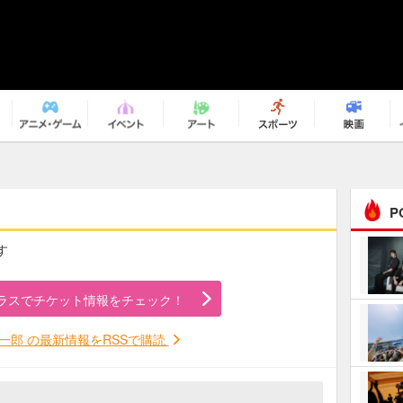
P
す
まるで原作の世界から飛
び出してきたよう！ 圧…
ラスでチケット情報をチェック！
ｅｐｌｕｓ ｗｅｅｋｅ
ｎｄ ｃｌｕｂ
一郎 の最新情報をRSSで購読
ＲｅｏＮａ“ピルグリム”