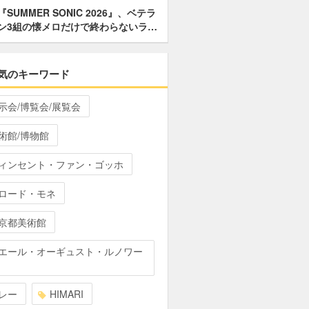
『SUMMER SONIC 2026』、ベテラ
ン3組の懐メロだけで終わらないラ…
気のキーワード
示会/博覧会/展覧会
術館/博物館
ィンセント・ファン・ゴッホ
ロード・モネ
京都美術館
エール・オーギュスト・ルノワー
レー
HIMARI