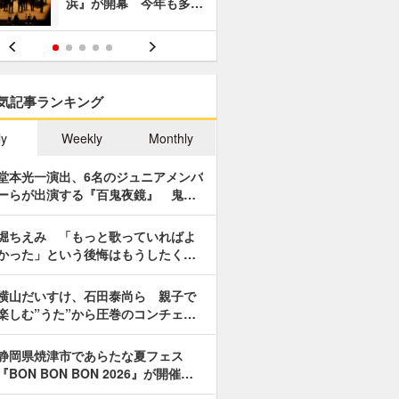
浜』が開幕 今年も多…
あやつり人
気記事ランキング
ly
Weekly
Monthly
堂本光一演出、6名のジュニアメンバ
ーらが出演する『百鬼夜鏡』 鬼…
堀ちえみ 「もっと歌っていればよ
かった」という後悔はもうしたく…
横山だいすけ、石田泰尚ら 親子で
楽しむ”うた”から圧巻のコンチェ…
静岡県焼津市であらたな夏フェス
『BON BON BON 2026』が開催…