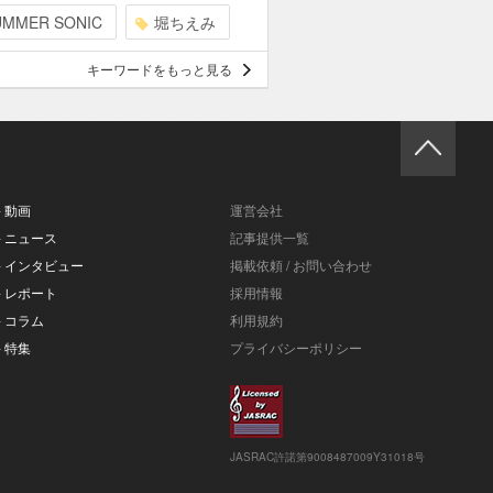
UMMER SONIC
堀ちえみ
キーワードをもっと見る
- 動画
運営会社
- ニュース
記事提供一覧
- インタビュー
掲載依頼 / お問い合わせ
- レポート
採用情報
- コラム
利用規約
- 特集
プライバシーポリシー
JASRAC許諾第9008487009Y31018号