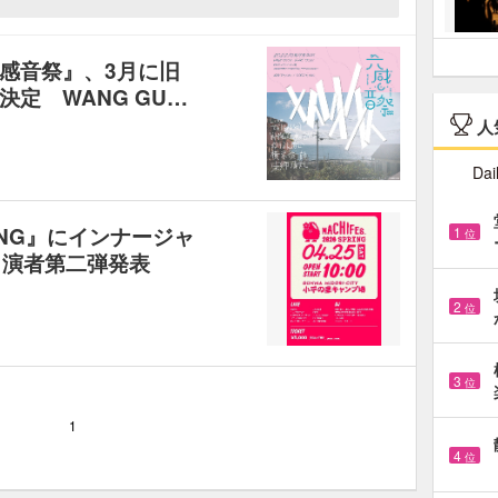
感音祭』、3月に旧
定 WANG GU…
人
Dai
PRING』にインナージャ
1
位
ら出演者第二弾発表
2
位
3
位
1
4
位