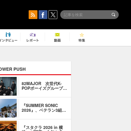
OWER PUSH
82MAJOR 次世代K-
「同窓会に
POPボーイズグループ…
い」――1
『SUMMER SONIC
石井琢磨「
2026』、ベテラン3組…
なるように
『スタクラ 2026 in 横
横内謙介×