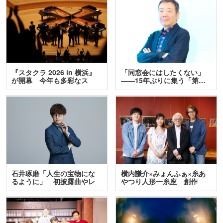
『スタクラ 2026 in 横浜』
「同窓会にはしたくない」
が開幕 今年も多彩なス
――15年ぶりに集う「第…
テ…
石井琢磨「人生の宝物にな
横内謙介×みょんふぁ×糸あ
るように」 初披露曲やレ
やつり人形一糸座 創作
ア…
人…