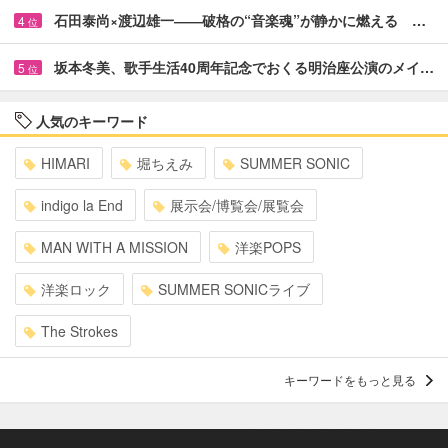
石田泰尚×渡辺雄一――破格の“音楽魂”が静かに燃える …
4
位
坂本冬美、歌手生活40周年記念でおくる明治座公演のメイ…
5
位
人気のキーワード
HIMARI
堀ちえみ
SUMMER SONIC
indigo la End
展示会/博覧会/展覧会
MAN WITH A MISSION
洋楽POPS
洋楽ロック
SUMMER SONICライブ
The Strokes
キーワードをもっと見る