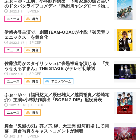
ふぉ～ゆ～主演、小林顕作演出 下町家族の涙と笑い
のドタバタライフコメディ『隅田川ヤングロード物…
2022.8.1 ｜ SPICER
ニュース
舞台
伊﨑央登主演で、劇団TEAM-ODACが小説「破天荒フ
ェニックス」を舞台化
2022.5.17 ｜ SPICER
ニュース
舞台
佐藤流司がスタイリッシュに喪黒福造を演じる 「笑
ゥせぇるすまん」THE STAGE がテレビ初放送
2022.5.12 ｜ SPICER
ニュース
舞台
アニメ/ゲーム
ふぉ～ゆ～（福田悠太／辰巳雄大／越岡裕貴／松崎祐
介）主演×小林顕作演出『BORN 2 DIE』配役発表
2021.10.16 ｜ SPICER
ニュース
舞台
舞台『鬼滅の刃』其ノ弐 絆、天王洲 銀河劇場 にて開
幕 舞台写真＆キャストコメントが到着
2021.8.7 ｜ SPICER