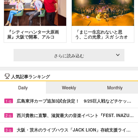
『シティーハンター大原画
「まじ一生忘れないと思
展』大阪で開幕、アルコ
う、この光景」スガ シカオ
＆…
と…
さらに読み込む
人気記事ランキング
Daily
Weekly
Monthly
広島東洋カープ追加3試合決定！ 9/25巨人戦などチケッ…
1
位
西川貴教に直撃、滋賀最大の音楽イベント『FEST. INAZU…
2
位
大阪・茨木のライブハウス「JACK LION」存続支援ライ…
3
位