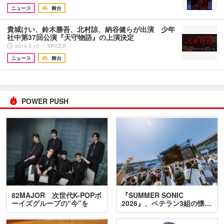
ニュース
舞台
貴城けい、鈴木勝吾、北村諒、納谷健らが出演 少年
社中第37回公演『天守物語』の上演決定
2019.5.10 ｜ SPICER
ニュース
舞台
POWER PUSH
82MAJOR 次世代K-POPボ
『SUMMER SONIC
ーイズグループの“今”を
2026』、ベテラン3組の懐…
訊…