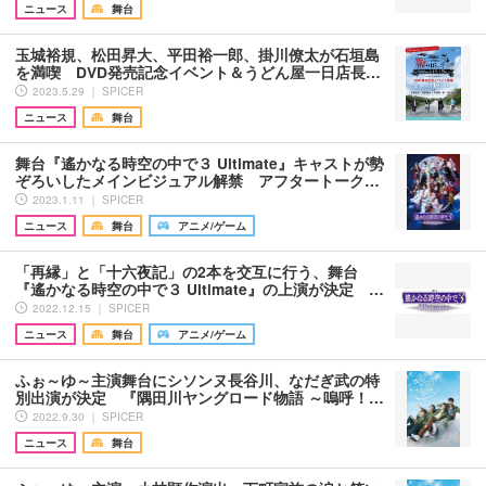
ニュース
舞台
玉城裕規、松田昇大、平田裕一郎、掛川僚太が石垣島
を満喫 DVD発売記念イベント＆うどん屋一日店長…
2023.5.29 ｜ SPICER
ニュース
舞台
舞台『遙かなる時空の中で３ Ultimate』キャストが勢
ぞろいしたメインビジュアル解禁 アフタートーク…
2023.1.11 ｜ SPICER
ニュース
舞台
アニメ/ゲーム
「再縁」と「十六夜記」の2本を交互に行う、舞台
『遙かなる時空の中で３ Ultimate』の上演が決定 …
2022.12.15 ｜ SPICER
ニュース
舞台
アニメ/ゲーム
ふぉ～ゆ～主演舞台にシソンヌ長谷川、なだぎ武の特
別出演が決定 『隅田川ヤングロード物語 ～嗚呼！…
2022.9.30 ｜ SPICER
ニュース
舞台