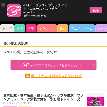
×
e＋(イープラス)アプリ - チケッ
ト・ニュース・スマチケ
表示
eplus inc.
無料 - Google Play
トップ
新着
音楽
クラシック
舞台
アニメ・ゲーム
イベン
掛川僚太 の記事
SPICEの掛川僚太の記事の一覧です
イープラスでチケット情報をチェック！
掛川僚太 の最新情報をRSSで購読
寶珠山駿・塚本凌生・鐘ヶ江洸がトリプル主演 ファ
ンクミュージック満載の舞台『殺し屋トレイシー兄…
2025.1.17 ｜ SPICER