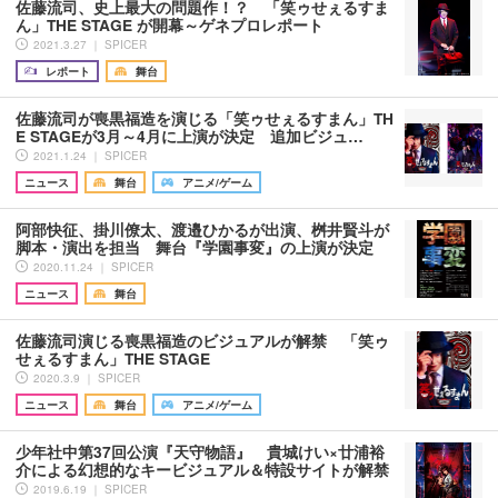
佐藤流司、史上最大の問題作！？ 「笑ゥせぇるすま
ん」THE STAGE が開幕～ゲネプロレポート
2021.3.27 ｜ SPICER
レポート
舞台
佐藤流司が喪黒福造を演じる「笑ゥせぇるすまん」TH
E STAGEが3月～4月に上演が決定 追加ビジュ…
2021.1.24 ｜ SPICER
ニュース
舞台
アニメ/ゲーム
阿部快征、掛川僚太、渡邉ひかるが出演、桝井賢斗が
脚本・演出を担当 舞台『学園事変』の上演が決定
2020.11.24 ｜ SPICER
ニュース
舞台
佐藤流司演じる喪黒福造のビジュアルが解禁 「笑ゥ
せぇるすまん」THE STAGE
2020.3.9 ｜ SPICER
ニュース
舞台
アニメ/ゲーム
少年社中第37回公演『天守物語』 貴城けい×廿浦裕
介による幻想的なキービジュアル＆特設サイトが解禁
2019.6.19 ｜ SPICER