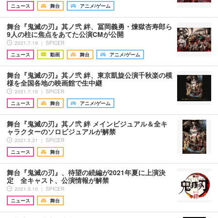
ニュース
舞台
アニメ/ゲーム
舞台『鬼滅の刃』其ノ弐 絆、冨岡義勇・煉獄杏寿郎ら
9人の柱に焦点をあてた公演CMが公開
2021.7.19 ｜ SPICER
ニュース
動画
舞台
アニメ/ゲーム
舞台『鬼滅の刃』其ノ弐 絆、東京凱旋公演千秋楽の模
様を全国各地の映画館で生中継
2021.7.19 ｜ SPICER
ニュース
舞台
アニメ/ゲーム
舞台『鬼滅の刃』其ノ弐 絆 メインビジュアル＆全キ
ャラクターのソロビジュアルが解禁
2021.5.31 ｜ SPICER
ニュース
舞台
舞台『鬼滅の刃』、待望の続編が2021年夏に上演決
定 全キャスト、公演情報が解禁
2021.5.10 ｜ SPICER
ニュース
舞台