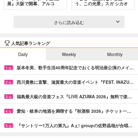
展』大阪で開幕、アルコ
う、この光景」スガ シカオ
＆…
と…
さらに読み込む
人気記事ランキング
Daily
Weekly
Monthly
坂本冬美、歌手生活40周年記念でおくる明治座公演のメイ…
1
位
西川貴教に直撃、滋賀最大の音楽イベント『FEST. INAZU…
2
位
福島最大級の音楽フェス『LIVE AZUMA 2026』無料で楽…
3
位
愛知・岐阜の地酒を満喫する『秋酒祭 2026』チケット一…
4
位
『サントリー1万人の第九』Aぇ! groupの佐野晶哉が合唱…
5
位