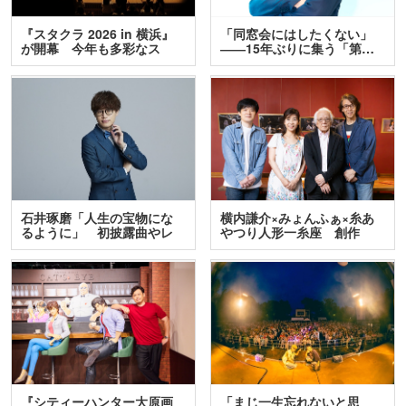
『スタクラ 2026 in 横浜』
「同窓会にはしたくない」
が開幕 今年も多彩なス
――15年ぶりに集う「第…
テ…
石井琢磨「人生の宝物にな
横内謙介×みょんふぁ×糸あ
るように」 初披露曲やレ
やつり人形一糸座 創作
ア…
人…
『シティーハンター大原画
「まじ一生忘れないと思