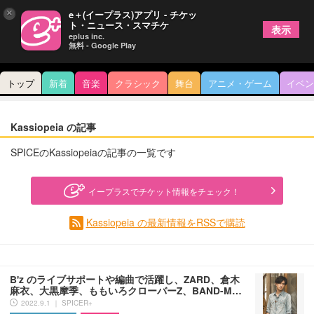
×
e＋(イープラス)アプリ - チケッ
ト・ニュース・スマチケ
表示
eplus inc.
無料 - Google Play
トップ
新着
音楽
クラシック
舞台
アニメ・ゲーム
イベン
Kassiopeia の記事
SPICEのKassiopeiaの記事の一覧です
イープラスでチケット情報をチェック！
Kassiopeia の最新情報をRSSで購読
B'z のライブサポートや編曲で活躍し、ZARD、倉木
麻衣、大黒摩季、ももいろクローバーZ、BAND-M…
2022.9.1 ｜ SPICER+