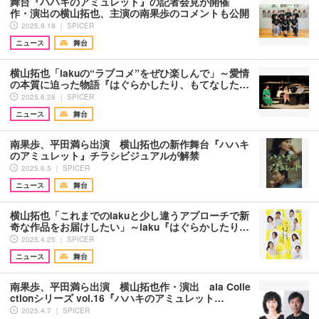
舞台『ハハキのアミュレット』の記者会見が開催
作・演出の横山拓也、主演の南果歩のコメントも公開
2025.9.18 ｜ SPICER
ニュース
舞台
横山拓也「iakuの“ラブコメ”をぜひ楽しんで」～愛情
の本質に迫った物語『はぐらかしたり、もてなした…
2025.6.28 ｜ SPICER
ニュース
舞台
南果歩、平田満ら出演 横山拓也の新作舞台『ハハキ
のアミュレット』チラシビジュアルが解禁
2025.6.5 ｜ SPICER
ニュース
舞台
横山拓也「これまでのiakuと少し違うアプローチで新
奇な作品をお届けしたい」～iaku『はぐらかしたり…
2025.4.25 ｜ SPICER
ニュース
舞台
南果歩、平田満ら出演 横山拓也作・演出 ala Colle
ctionシリーズ vol.16『ハハキのアミュレット…
2025.4.7 ｜ SPICER