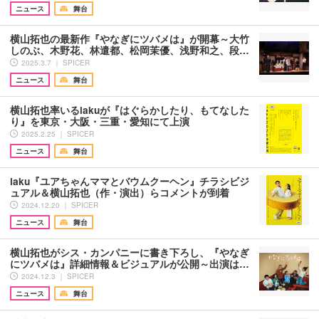
ニュース
舞台
横山拓也の最新作『やなぎにツバメは』が開幕～大竹
しのぶ、木野花、林遣都、松岡茉優、浅野和之、段…
2025.3.7 ｜ SPICER
ニュース
舞台
横山拓也率いるiakuが『はぐらかしたり、もてなした
り』を東京・大阪・三重・愛知にて上演
2025.2.25 ｜ SPICER
ニュース
舞台
iaku『ユアちゃんママとバウムクーヘン』チラシビジ
ュアル＆横山拓也（作・演出）らコメントが到着
2024.12.20 ｜ SPICER
ニュース
舞台
横山拓也がシス・カンパニーに書き下ろし、『やなぎ
にツバメは』詳細情報＆ビジュアルが公開～出演は…
2024.12.3 ｜ SPICER
ニュース
舞台