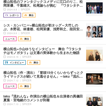
横山拓也のファンタジックコメディに江口のりこ、松
岡茉優、千葉雄大、松尾諭らが挑む 『ワタシタチ…
2024.9.8 ｜ SPICER
レポート
舞台
シス・カンパニー×横山拓也が初タッグ～大竹しの
ぶ、木野花、林遣都、松岡茉優、浅野和之、段田安…
2024.9.6 ｜ SPICER
ニュース
舞台
横山拓也×小山ゆうなインタビュー 舞台『ワタシタ
チはモノガタリ』は文通の実体験から生まれた物語
2024.8.16 ｜ SPICER
インタビュー
舞台
横山拓也（作・演出）「冒頭15分くらいからずっとク
ライマックスが続いて見逃せません」～iaku『流れ…
2024.7.12 ｜ SPICER
ニュース
舞台
iaku『流れんな』作演出の横山拓也＆出演者の異儀田
夏葉・宮地綾のコメントが到着
2024.7.10 ｜ SPICER