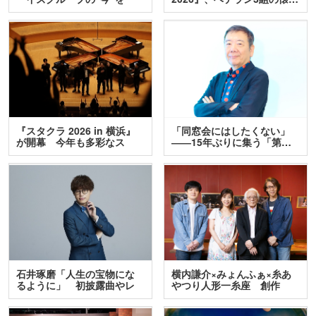
訊…
『スタクラ 2026 in 横浜』
「同窓会にはしたくない」
が開幕 今年も多彩なス
――15年ぶりに集う「第…
テ…
石井琢磨「人生の宝物にな
横内謙介×みょんふぁ×糸あ
るように」 初披露曲やレ
やつり人形一糸座 創作
ア…
人…