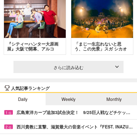
『シティーハンター大原画
「まじ一生忘れないと思
展』大阪で開幕、アルコ
う、この光景」スガ シカオ
＆…
と…
さらに読み込む
人気記事ランキング
Daily
Weekly
Monthly
広島東洋カープ追加3試合決定！ 9/25巨人戦などチケッ…
1
位
西川貴教に直撃、滋賀最大の音楽イベント『FEST. INAZU…
2
位