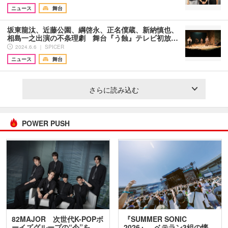
ニュース
舞台
坂東龍汰、近藤公園、綱啓永、正名僕蔵、新納慎也、
相島一之出演の不条理劇 舞台『う蝕』テレビ初放…
2024.6.6 ｜ SPICER
ニュース
舞台
さらに読み込む
POWER PUSH
82MAJOR 次世代K-POPボ
『SUMMER SONIC
ーイズグループの“今”を
2026』、ベテラン3組の懐…