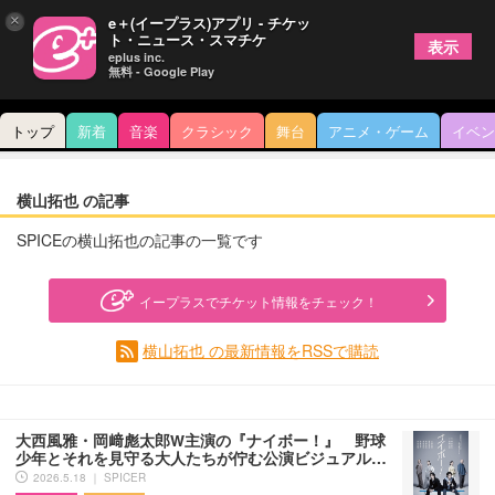
×
e＋(イープラス)アプリ - チケッ
ト・ニュース・スマチケ
表示
eplus inc.
無料 - Google Play
トップ
新着
音楽
クラシック
舞台
アニメ・ゲーム
イベン
横山拓也 の記事
SPICEの横山拓也の記事の一覧です
イープラスでチケット情報をチェック！
横山拓也 の最新情報をRSSで購読
大西風雅・岡﨑彪太郎W主演の『ナイボー！』 野球
少年とそれを見守る大人たちが佇む公演ビジュアル…
2026.5.18 ｜ SPICER