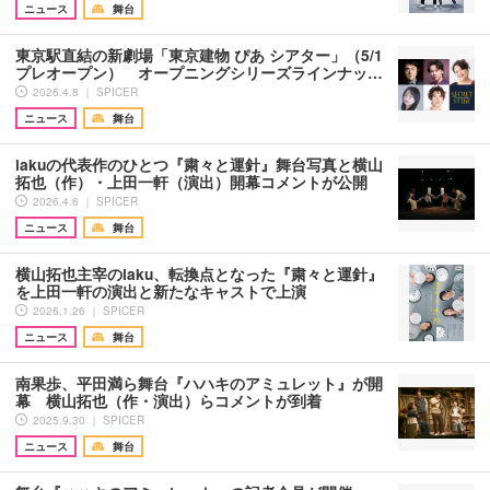
ニュース
舞台
東京駅直結の新劇場「東京建物 ぴあ シアター」（5/1
プレオープン） オープニングシリーズラインナッ…
2026.4.8 ｜ SPICER
ニュース
舞台
iakuの代表作のひとつ『粛々と運針』舞台写真と横山
拓也（作）・上田一軒（演出）開幕コメントが公開
2026.4.6 ｜ SPICER
ニュース
舞台
横山拓也主宰のiaku、転換点となった『粛々と運針』
を上田一軒の演出と新たなキャストで上演
2026.1.26 ｜ SPICER
ニュース
舞台
南果歩、平田満ら舞台『ハハキのアミュレット』が開
幕 横山拓也（作・演出）らコメントが到着
2025.9.30 ｜ SPICER
ニュース
舞台