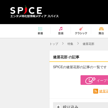
トップ
特集
健屋花那
健屋花那 の記事
SPICEの健屋花那の記事の一覧です
イープ
健屋
絞り込み