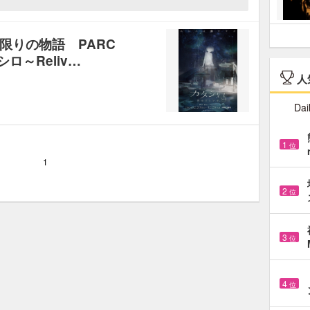
限りの物語 PARC
ロ～Reliv…
人
Dai
1
位
1
2
位
3
位
4
位