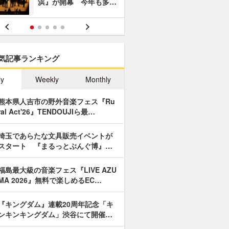
浜』が開幕 今年も多…
あやつり人
気記事ランキング
ly
Weekly
Monthly
熊本県人吉市の野外音楽フェス『Ru
ral Act'26』TENDOUJIら最…
埼玉であらたな文具販売イベントが
スタート 『まるっとぶんぐ博』…
福島最大級の音楽フェス『LIVE AZU
MA 2026』無料で楽しめるEC…
『キングダム』連載20周年記念「キ
ンキンキングダム」渋谷にて開催…