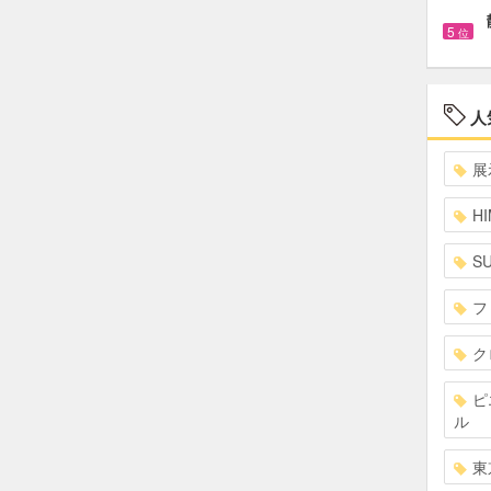
5
位
人
展
HI
S
フ
ク
ピ
ル
東