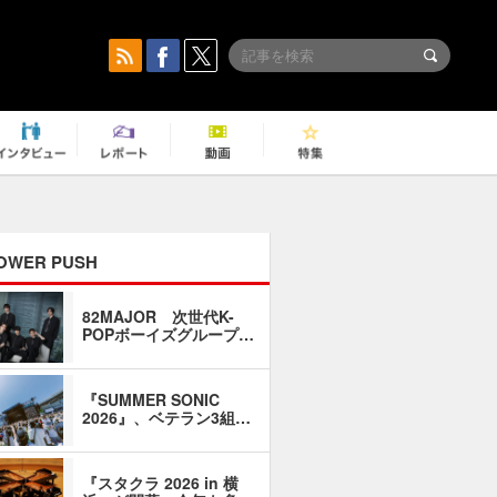
OWER PUSH
82MAJOR 次世代K-
「同窓会に
POPボーイズグループ…
い」――1
『SUMMER SONIC
石井琢磨「
2026』、ベテラン3組…
なるように
『スタクラ 2026 in 横
横内謙介×