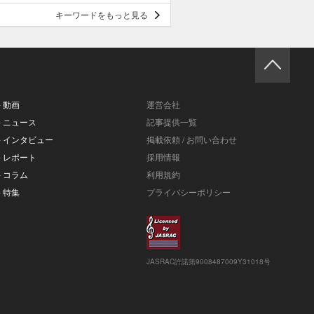
キーワードをもっと見る
- 動画
運営会社
- ニュース
記事提供一覧
- インタビュー
掲載依頼 / お問い合わせ
- レポート
採用情報
- コラム
利用規約
- 特集
プライバシーポリシー
JASRAC許諾第9008487009Y31018号