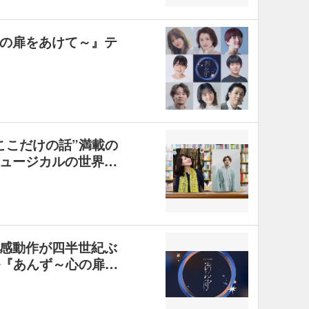
の扉をあけて～』テ
ここだけの話”満載の
ュージカルの世界…
感動作が四半世紀ぶ
ル『あんず～心の扉…