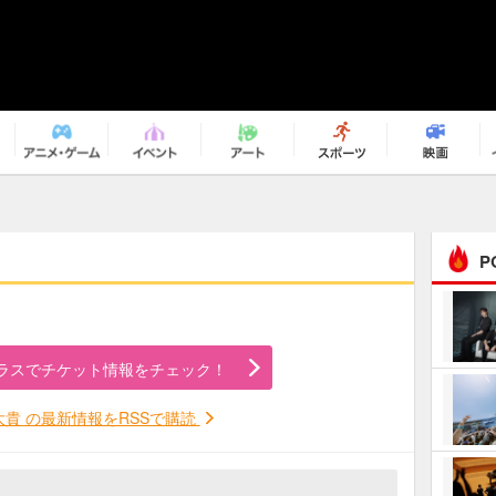
P
まるで原作の世界から飛
び出してきたよう！ 圧…
ラスでチケット情報をチェック！
ｅｐｌｕｓ ｗｅｅｋｅ
ｎｄ ｃｌｕｂ
大貴 の最新情報をRSSで購読
ＲｅｏＮａ“ピルグリム”