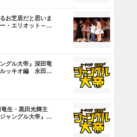
るお芝居だと思いま
ー・エリオット～…
ングル大帝』深田竜
ルッキオ編 永田…
田竜生・黒田光輝主
ジャングル大帝』…