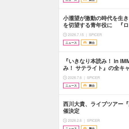
小瀧望が激動の時代を生き
を切望する青年役に 『ロ
2026.7.15 ｜ SPICER
ニュース
舞台
『いきなり本読み！ in I
み！ サテライト』の全キ
2026.7.6 ｜ SPICER
ニュース
舞台
西川大貴、ライブツアー『
催決定
2026.2.6 ｜ SPICER
ニュース
舞台