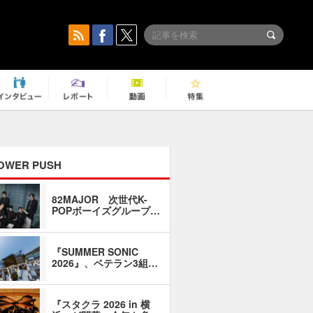
OWER PUSH
82MAJOR 次世代K-
「同窓会に
POPボーイズグループ…
い」――1
『SUMMER SONIC
石井琢磨「
2026』、ベテラン3組…
なるように
『スタクラ 2026 in 横
横内謙介×