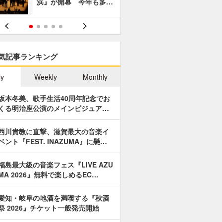
浜』が開幕 今年も多…
あやつり人
気記事ランキング
ly
Weekly
Monthly
坂本冬美、歌手生活40周年記念でお
くる明治座公演のメインビジュア…
西川貴教に直撃、滋賀最大の音楽イ
ベント『FEST. INAZUMA』に懸…
福島最大級の音楽フェス『LIVE AZU
MA 2026』無料で楽しめるEC…
愛知・岐阜の地酒を満喫する『秋酒
祭 2026』チケット一般発売開始