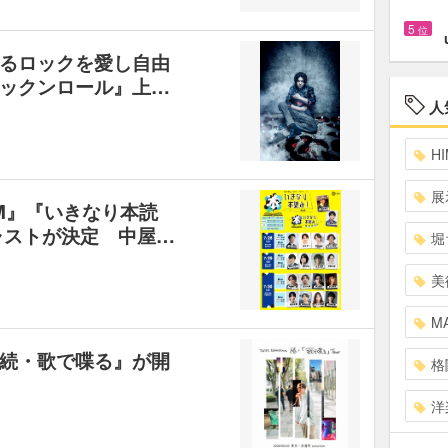
5
位
るロックを愛し自由
ックンロール』上…
人
HI
展
MM』『いきなり本読
ャストが決定 中屋…
堀
美
MA
続・歌で喋る』が開
格
洋