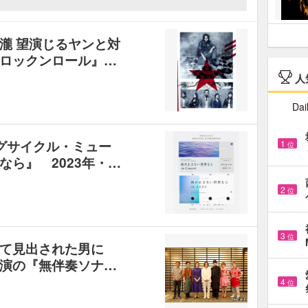
瀧 望演じるヤンと対
ロックンロール』…
人
Dai
グサイクル・ミュー
1
位
ら』 2023年・…
2
位
3
位
して見出された男に
演の『無伴奏ソナ…
4
位