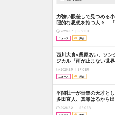
力強い眼差しで見つめる小
照的な思想を持つ人々 『
2026.8.7 ｜ SPICER
ニュース
舞台
西川大貴×桑原あい、ソン
ジカル『雨が止まない世界な
2026.8.5 ｜ SPICER
ニュース
舞台
平間壮一が音楽の天才と
多田直人、真瀬はるから出
2026.7.21 ｜ SPICER
ニュース
舞台