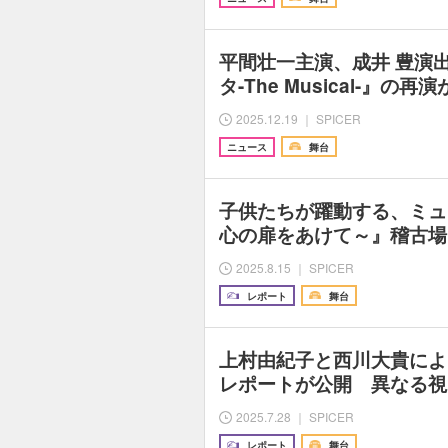
平間壮一主演、成井 豊演
タ-The Musical-』
2025.12.19 ｜ SPICER
ニュース
舞台
子供たちが躍動する、ミュ
心の扉をあけて～』稽古場
2025.8.15 ｜ SPICER
レポート
舞台
上村由紀子と西川大貴によ
レポートが公開 異なる視
2025.7.28 ｜ SPICER
レポート
舞台