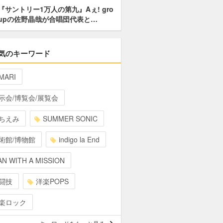
『サントリー1万人の第九』Aぇ! gro
upの佐野晶哉が合唱団代表と…
気のキーワード
MARI
示会/博覧会/展覧会
ちえみ
SUMMER SONIC
術館/博物館
indigo la End
N WITH A MISSION
闘技
洋楽POPS
楽ロック